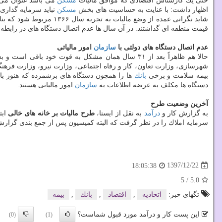
حتی یك كارشناس اقتصادی كه موافق مالیات
مسكن
می باشد عنوان می 
اظهار داشت: با عنایت به حساسیت های بخش
مسكن
نباید سرمایه گذاری د
قیمت منطقه ای گذاشتند. در آن سال ها عدم اتصال دستگاه های در رابطه 
عدم اتصال دستگاه های دولتی با
سازمان
امور مالیاتی
حالا هم ظاهراً بعد از ۳۱ سال همان مشكل به قوت خود باقی است و بعضی
شهرسازی، وزارت تعاون، كار و رفاه اجتماعی، وزارت نیرو، وزارت فرهنگ
بیمه سلامت و برخی
بانك
ها را همچون دستگاه های برشمرده كه هنوز با سام
دستگاه ها مكلف به عرضه اطلاعات به
سازمان
امور مالیاتی هستند.
آخرین وضعیت طرح
به گزارش كار و
درآمد
به نقل از ایسنا،
طرح مالیات بر خانه های خالی
ابت
سرمایه املاك را در نظر گرفت كه البته كمیسیون پس از جمع بندی گزا
1397/12/22
18:05:38
5
/
5.0
تگهای خبر:
اتحادیه
,
اقتصاد
,
بانك
,
بیمه
این پست کار و درآمد مورد قبول شماست؟
(0)
(1)