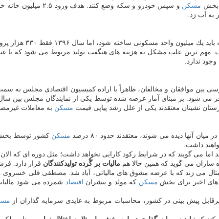
ی بخش
مسكن
و سپس خودرو و سكه وضع كنند. هدف ورود ۲.۵ میلیون خانه خالی به بازار مصرف و كوتاه كردن دست سوداگران از بازار
 واحد مسكونی ساخته شود، اما سال ۱۳۹۶ فقط ۳۳۰ هزار پروانه ساختمانی صادر شد. امسال هم برآورد معاون
ولید به كمتر از ۳۰۰ هزار واحد رسیده است. مهم ترین علت مشكل به هزینه های هنگفت تولید مر
وجود ندارد.
ی بین موافقان و مخالفان، ظاهراً با اراده كمیسیون اقتصادی مجلس به سمت اج
ی شود. بر مبنای آمار عرضه شده توسط یكی از نمایندگان مجلس بین سال ۱۳۸۵ تا ۱۳۹۵ بالغ بر ۶۶ درصدمعاملا
مسكن
به معاملات غیرمص
ان آنها دیده می شوند، معتقدند حدود ۸۰ درصد
مسكن
كشور توسط بخش خ
واهند داشت.
 اما می گویند كه در شرایط ركود كارایی نخواهد داشت؛ مثل دوره ای كه الان د
وه سازان می گوید كه همین حالا هم
مالیات بر گُرده تولیدكنندگان
قرار دارد. فرش
ثال می زند كه با عرضه مشوق های مالیاتی، آباد شد. مصطفی قلی خسروی می
ل های اخیر برای بخش
مسكن
كه مولد و پیشران
اقتصاد
شمرده می شود مالیات ه
قابل پیش بینی در كشور، محاسبات مربوط به عایدی سرمایه گذاران از
مسك