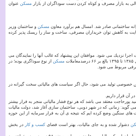
مسكن
عنوان
مسكن
و ساختمان وزیر
بوط می شود كه با عنایت به كاهش توان خریداران مصرفی، ساخت و ساز را ریسك پذیر كرده
را نزدیك می شود. موافقان این پیشنهاد كه غالب آنها را نمایندگان می
ت
مسكن
از نوع سوداگری بوده؛ در
رفی مربوط می شود.
صوصی تولید می شود، حال اگر سیاست های مالیاتی سخت گیرانه در
ر آن قرار داریم.
ید پورحاجت معتقد می باشد كه هر نوع فشار مالیاتی منجر به فرار بیشتر
 گوید: زمانی كه در شهر دوبی، ساختمان سازی آغاز شد، دولت مالیات
ای سنگین وضع كرده ایم كه نتیجه ی آن به فرار سرمایه از این حوزه
ن
دشوار شده و به جای مالیات، بهتر است فضای
كسب و كار
در بخش