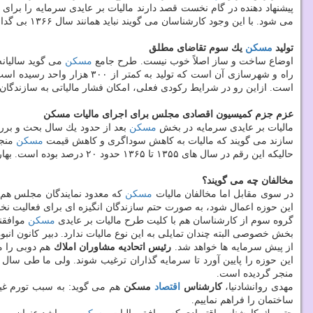
پیشنهاد دهنده در گام نخست قصد دارند مالیات بر عایدی سرمایه را برا
می شود. با این وجود كارشناسان می گویند نباید همانند سال ۱۳۶۶ بی گدار به آب زد.
تولید
مسكن
یك سوم تقاضای مطلق
اوضاع ساخت و ساز اصلاً خوب نیست. طرح جامع
مسكن
می گوید سالیانه باید یك میلیون
راه و شهرسازی آن است كه ت
است. ازاین رو در شرایط ركودی فعلی، امكان فشار مالیاتی به سازندگان 
عزم جزم كمیسیون اقصادی مجلس برای اجرای مالیات مسكن
مالیات بر عایدی سرمایه در بخش
مسكن
بعد از حدود یك سال بحث و بررس
سازند می گویند كه مالیات به كاهش سوداگری و كاهش قیمت
مسكن
منجر م
حالیكه این رقم در سال های ۱۳۵۵ تا ۱۳۶۵ حدود ۲۰ درصد بوده است. بهارستان نشینان معتقدند یكی از علل رشد پیاپی قیمت
مخالفان چه می گویند؟
در سوی مقابل اما مخالفان مالیات
مسكن
كه معدود نمایندگان مجلس هم در می
این حوزه اعمال شود، به صورت حتم سازندگان انگیزه ای برای فعالیت نخ
گروه سوم از كارشناسان هم با كلیت طرح مالیات بر عایدی
مسكن
موافقند
بخش خصوصی البته چندان تمایلی به این نوع مالیات ندارد. دبیر كانون انب
از پیش سرمایه ها خواهد شد.
رئیس اتحادیه مشاوران املاك
هم دوبی را م
این حوزه را پایین آورد تا سرمایه گذاران ترغیب شوند. ولی ما طی سا
منجر گردیده است.
مهدی روانشادنیا،
كارشناس
اقتصاد
مسكن
هم می گوید: به سبب تورم غیر
ساختمان را فراهم نماییم.