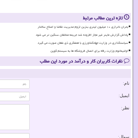
تازه ترین مطالب مرتبط
بحران ناترازی ۱۰ میلیون لیتری بنزین لزوم مدیریت تقاضا و اصلاح ساختار
پاداش گزارش ماینر غیر مجاز افزوده شد جریمه متخلفان سنگین تر می شود
سیاستگذاری در وزارت جهادکشاورزی با همفکری ذی نفعان صورت می گیرد
اولتیماتوم وزارت رفاه برای اتصال فروشگاه ها به سیستم کوپن
نظرات کاربران کار و درآمد در مورد این مطلب
نام:
ایمیل:
نظر:
سوال: