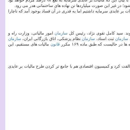
بهنام ملكی با بیان این كه مالیات بر عایدی سرمایه به نفع ۹۸ درصد مردم خواهد بود
ه شود؛ در غیر این صورت میلیاردها تن نهاده های ساختمانی هدر می رود.
 عمده از وضع مالیات به تجربه سال ۱۳۶۶ مربوط شود كه بنا به قول غلامرضا سلامی، مشاور وزیر سابق راه و شهرسازی، سال ۱۳۶۶ مالیات بر عایدی سرمایه داشتیم اما به قدری در آن فساد بوجود آمد كه ناچارا
وند. سید كامل تقوی نژاد، رئیس كل
سازمان
امور مالیاتی، وزارت راه و
سازمان
ثبت اسناد،
سازمان
نظام پزشكی، اتاق بازرگانی ایران،
سازمان
 حالیست كه طبق ماده ۱۶۹ مكرر
قانون
مالیات های مستقیم، این
لفت كرد و كمیسیون اقتصادی هم با جامع تر كردن طرح مالیات بر عایدی