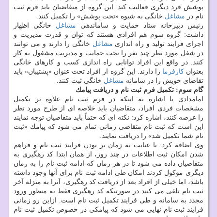
پوشش فرد دیگری فعالیت كند. این گروه از متقاضیان باید فرم ثبت
نام در
مشاغل
خانگی به شیوه «تحت پوشش» را تكمیل كنند.
رئیس دبیرخانه ستاد حمایت و ساماندهی
مشاغل
خانگی اظهار
داشت: گروه سوم هم افرادی هستند كه توان و قدرت مدیریت و
اجرای فرایند تولید و راه اندازی
مشاغل
خانگی را دارند و می توانند
در شغل مورد نظر چند نفر را تحت حمایت و مدیریت مشغول به كار
كنند. در واقع این افراد توانایی راه اندازی كسب و كارهای خانگی
بعنوان
كارفرما
را دارند. این گروه از افراد تحت عنوان «پشتیبان» باید
تقاضای خویش را در سامانه
مشاغل
خانگی ثبت كنند.
گام سوم: تكمیل فرم ثبت نام و دریافت پیامك
امامدادی با اشاره به اینكه در فرم ثبت نام علاوه بر تكمیل
مشخصات فردی افراد، متقاضیان باید خلاصه ای از طرح مورد نظر
را عرضه كنند، اشاره كرد: نكته ای كه حتماً باید متقاضیان توجه نمایند
این است كه ثبت نام متقاضی زمانی تمام می شود كه پیامك «ثبت
نام شما تكمیل شد» را دریافت نمایند.
وی اضافه كرد: با عنایت به زمان بر بودن فرایند ثبت نام و فراهم
شدن امكان ثبت اطلاعات در چند روز، از همان ابتدا كد رهگیری به
متقاضیان داده می شود تا در هر زمان كه ادامه ثبت نام را به زمان
دیگری موكول كردند امكان طی ادامه ثبت نام برای آنها وجود داشته
باشد، اما خیلی از افراد بعد از دریافت كد رهگیری، آنرا به منزله آخر
ثبت نام تلقی می كنند در صورتیكه كد رهگیری فقط به منظور ورود
مجدد به سامانه و طی فرایند تكمیل ثبت نام است. ازاین رو زمانی
فرایند ثبت نام نهایی می شود كه پیامكی در خصوص تكمیل ثبت نام