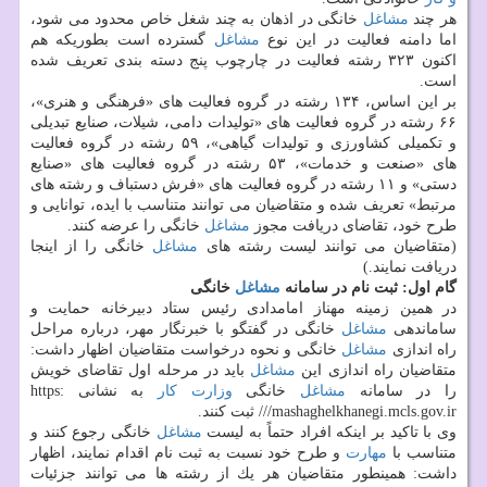
هر چند
مشاغل
خانگی در اذهان به چند شغل خاص محدود می شود،
اما دامنه فعالیت در این نوع
مشاغل
گسترده است بطوریكه هم
اكنون ۳۲۳ رشته فعالیت در چارچوب پنج دسته بندی تعریف شده
است.
بر این اساس، ۱۳۴ رشته در گروه فعالیت های «فرهنگی و هنری»،
۶۶ رشته در گروه فعالیت های «تولیدات دامی، شیلات، صنایع تبدیلی
و تكمیلی كشاورزی و تولیدات گیاهی»، ۵۹ رشته در گروه فعالیت
های «صنعت و خدمات»، ۵۳ رشته در گروه فعالیت های «صنایع
دستی» و ۱۱ رشته در گروه فعالیت های «فرش دستباف و رشته های
مرتبط» تعریف شده و متقاضیان می توانند متناسب با ایده، توانایی و
طرح خود، تقاضای دریافت مجوز
مشاغل
خانگی را عرضه كنند.
(متقاضیان می توانند لیست رشته های
مشاغل
خانگی را از اینجا
دریافت نمایند.)
گام اول: ثبت نام در سامانه
مشاغل
خانگی
در همین زمینه مهناز امامدادی رئیس ستاد دبیرخانه حمایت و
ساماندهی
مشاغل
خانگی در گفتگو با خبرنگار مهر، درباره مراحل
راه اندازی
مشاغل
خانگی و نحوه درخواست متقاضیان اظهار داشت:
متقاضیان راه اندازی این
مشاغل
باید در مرحله اول تقاضای خویش
را در سامانه
مشاغل
خانگی
وزارت كار
به نشانی https:
//mashaghelkhanegi.mcls.gov.ir/ ثبت كنند.
وی با تاكید بر اینكه افراد حتماً به لیست
مشاغل
خانگی رجوع كنند و
متناسب با
مهارت
و طرح خود نسبت به ثبت نام اقدام نمایند، اظهار
داشت: همینطور متقاضیان هر یك از رشته ها می توانند جزئیات