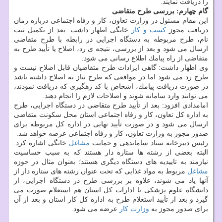
را دریافت نمایند.
گام چهارم: بررسی طرح متقاضی
این مقام مسئول در وزارت تعاون، كار و رفاه اجتماعی درباره زمان
دریافت مجوز
كسب و كار
خانگی اظهار داشت: بعد از تكمیل ثبت
نام، طرح مربوطه به دستگاه اجرایی در رابطه با طرح متقاضی
ارسال می شود و بعد از بررسی، نتیجه ی رد، اصلاح یا تأیید طرح به
متقاضی از راه پیامك اطلاع رسانی می شود.
وی اظهار داشت: گاهی ایرادات طرح متقاضیان قابل اصلاح نیست و
طرح رد می شود اما در مواقعی كه طرح نیاز به اصلاح داشته باشد
در صورت دریافت پیامك، اشخاص با كد رهگیری كه دریافت نمودند،
می توانند وارد سامانه شوند و اصلاحات لازم را انجام دهند.
امامدادی افزود: بعد از تأیید طرح متقاضی در دستگاه اجرایی، طرح
به اداره كل تعاون، كار و رفاه اجتماعی استان محل سكونت متقاضی
ارسال می شود و در صورت تأیید نهایی در اداره كل مربوطه برای
صدور مجوز به وزارت تعاون، كار و رفاه اجتماعی عرضه خواهد شد.
رئیس دبیرخانه ستاد ساماندهی و حمایت
مشاغل
خانگی اشاره كرد:
البته بعضی از رشته ها ستاره دار هستند كه به سبب حساسیت
نیازمند به تاییدیه های دستگاه دیگری هستند؛ بعنوان مثال در حوزه
مشاغل
مربوط به مواد غذایی كه تحت عنوان رشته های ستاره دار از
آنها یاد می شوند، علاوه بر بررسی طرح در دستگاه اجرایی، از
دانشگاه علوم پزشكی یا ادارات كل استان هم استعلام صورت می
گیرد و بعد از تأیید استعلام طرح به اداره كل كار استان و بعد از آن
برای صدور مجوز به
وزارت كار
عرضه می شود.