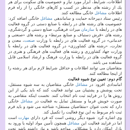
اطلاعات، شرایط، ابزار مورد نیاز و خصوصیت های سكونت برای هر
یك از رشته های مدنظر در كسب و كارهای خانگی را از راه فرم
اطلاعات
مشاغل
خانگی مطالعه كنند.
رئیس ستاد دبیرخانه حمایت و ساماندهی
مشاغل
خانگی اضافه كرد:
خصوصیت های رشته های در رابطه با صنایع دستی در گروه فعالیت
های در رابطه با
سازمان
میراث فرهنگی، صنایع دستی و گردشگری،
رشته های «فرش دستباف و صنایع مرتبط» و رشته های «صنعتی و
خدماتی» در گروه فعالیت های در رابطه با وزارت
صنعت
، معدن و
تجارت، «رشته های كشاورزی» در گروه فعالیت های در رابطه با
وزارت جهاد كشاورزی و رشته های فعالیت های فرهنگی و هنری در
گروه فعالیت های در رابطه با وزارت فرهنگ و ارشاد اسلامی قابل
مشاهده می باشد.
متقاضیان می توانند اطلاعات و حداقل شرایط لازم برای هر رشته را
از اینجا مطالعه كنند.
گام دوم: تعیین نوع شیوه فعالیت
امامدادی افزود: در
مشاغل
خانگی متقاضیان به سه شیوه مستقل،
تحت پوشش و پشتیبان می توانند فعالیت كنند كه باید یكی از این
روش ها را در فرایند ثبت نام انتخاب كنند. نخست اینكه متقاضی به
صورت خویش فرما و مستقل تمایل به فعالیت در
مشاغل
خانگی
دارد كه تحت عنوان «متقاضیان مستقل» شناخته می شود و باید فرم
ثبت نام مربوط به این نوع فعالیت را تكمیل كند.
وی اشاره كرد: شیوه دیگر روشی است كه فرد دارای
مهارت
است
اما در فرایند فعالیت این
مشاغل
همچون تأمین مواد اولیه یا ورود به
بازار امكان دارد با مشكلاتی مواجه باشد و نیاز داشته باشد تحت