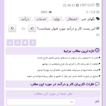
1397/12/27
22:34:15
5003
5
/
5.0
تگهای خبر:
اشتغال
,
تولید
,
خدمات
,
درآمد
این پست کار و درآمد مورد قبول شماست؟
(1)
(0)
تازه ترین مطالب مرتبط
بالاتر از ۳ میلیون زائر اربعین از مرزهای زمینی کشور خارج شدند
ممانعت از هدررفت گاز با اجرای یک طرح پژوهشی در بوشهر
قیمت عمده میوه و سبزیجات هفته جاری اعلام گردید بهمراه جدول
صنایع در صورت کشف ماینر غیر مجاز با تعلیق و ابطال پروانه مواجه می شوند
نظرات کاربران کار و درآمد در مورد این مطلب
نظر شما در مورد این مطلب
نام: