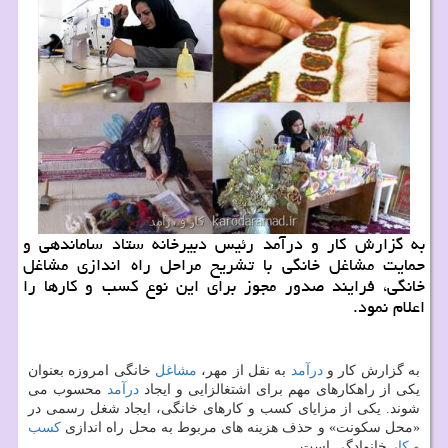
به گزارش كار و درآمد رئیس دبیرخانه ستاد ساماندهی و
حمایت مشاغل خانگی با تشریح مراحل راه اندازی مشاغل
خانگی، فرایند صدور مجوز برای این نوع كسب و كارها را
اعلام نمود.
به گزارش كار و
درآمد
به نقل از مهر،
مشاغل
خانگی امروزه بعنوان
یكی از راهكارهای مهم برای اشتغالزایی و ایجاد
درآمد
محسوب می
شوند. یكی از مزایای كسب و كارهای خانگی، ایجاد شغل رسمی در
«محل سكونت» و حذف هزینه های مربوط به محل راه اندازی
كسب
و كار
خانوادگی است.