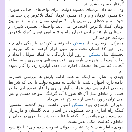
گرفتار خسارت شده اند.
وی ادامه داد: برمبنای مصوبه دولت، برای واحدهای احداثی شهری
۵۰ میلیون تومان وام و ۱۲ میلیون تومان كمك بلاعوض پرداخت می
شود. به واحدهای روستایی باز ۴۰ میلیون تومان وام و ۱۰ میلیون
تومان كمك بلاعوض اختصاص می یابد. واحدهای تعمیری شهری و
روستایی باز ۱۵ میلیون تومان وام و ۵ میلیون تومان كمك بلاعوض
دریافت خواهند كرد.
مدیركل بازسازی بنیاد
مسكن
خاطرنشان كرد: در بارندگی های چند
روز اخیر ۱۲ استان تحت تأثیر سیل قرار گرفته اند كه نیروها و
لجستیك بنیاد
مسكن
از روز اول بارندگی به كمك متولیان امداد و
نجات آمده اند. همزمان بازسازی بافت روستایی و شهری و به اضافه
آنجایی كه شرایط محیطی اجازه می دهد، آواربرداری را آغاز نموده
ایم.
جودی با اشاره به اینكه به علت ادامه بارش ها بررسی خسارتها
ادامه دارد، اظهار داشت: با عنایت به مصوبه دولت تا آنجا كه شرایط
محیطی اجازه می دهد عملیات آواربرداری را آغاز نموده ایم اما در
خیلی از مناطق مثل آق قلا هنوز با آب گرفتگی مواجه هستیم و پس
نمی توان برآورد دقیقی از خسارتها نمایش داد.
مدیركل بازسازی بنیاد
مسكن
اظهار داشت: روز گذشته، نخستین
كلنگ راه اندازی واحد مسكونی در استان های گلستان و مازندران
زده شده ولی همانطور كه گفتم با عنایت به شرایط جوی در خیلی از
مناطق، فعالیت امكان پذیر نیست.
جودی خاطرنشان كرد: اعتبارات دولتی تصویب شده ولی تا ابلاغ شود