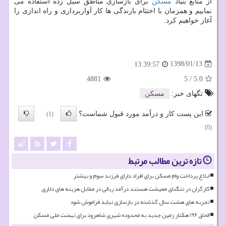
از منابع بنیاد
مسكن
برای بازسازی مناطق سیل زده استفاده می
نماییم و همزمان با اختتام بارندگی ها كار آواربرداری و راه اندازی را
آغاز خواهیم كرد.
1398/01/13
13:39:57
4881
5
/
5.0
تگهای خبر:
مسكن
این پست کار و درآمد مورد قبول شماست؟
(1)
(0)
تازه ترین مطالب مرتبط
ابلاغ پرداخت وام مسکن برای افراد دارای فرزند سوم و بیشتر
کارگران در تنگنای معیشت هستند درآمد ریالی در مقابل هزینه های دلاری
تجربه های هشت سال گذشته در بازسازی نباید فراموش شود
الحاق ۱۹۶ هکتار زمین جدید به محدوده شهری شاهرود برای نهضت ملی مسکن