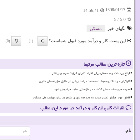
1398/01/17
14:56:41
5
/
5.0
تگهای خبر:
مسكن
این پست کار و درآمد مورد قبول شماست؟
(0)
(1)
تازه ترین مطالب مرتبط
ابلاغ پرداخت وام مسکن برای افراد دارای فرزند سوم و بیشتر
کارگران در تنگنای معیشت هستند درآمد ریالی در مقابل هزینه های دلاری
تجربه های هشت سال گذشته در بازسازی نباید فراموش شود
الحاق ۱۹۶ هکتار زمین جدید به محدوده شهری شاهرود برای نهضت ملی مسکن
نظرات کاربران کار و درآمد در مورد این مطلب
نام: