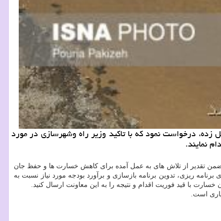
امه ای رسمی به ۹مدیركل راه و شهرسازی استان های سیل زده، درخواست نمود كه با تاكید وزیر راه وشهرسازی در مورد
م نمایند.
فروردین ماه ۹۸ در نامه ارسالی به مدیران كل راه و شهرسازی ۹ استان آورده است: ضمن تقدیر از تلاش های به عمل آمده برای كاهش خسارت ها و حفظ جان
برنامه ریزی، تدوین برنامه بازسازی و برآورد بودجه مورد نیاز نسبت به
 خسارت با قید فوریت اقدام و نتیجه را به این معاونت ارسال كنید.
یاری است.