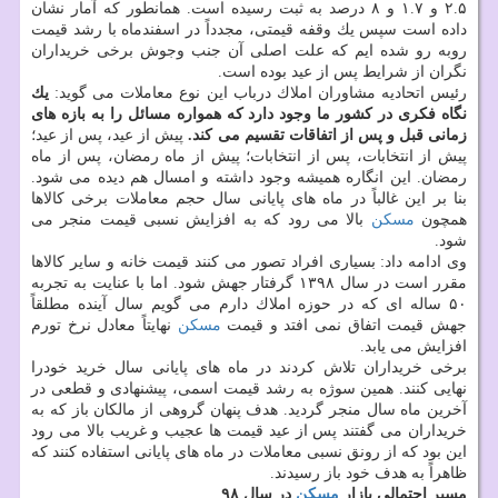
۲.۵ و ۱.۷ و ۸ درصد به ثبت رسیده است. همانطور كه آمار نشان
داده است سپس یك وقفه قیمتی، مجدداً در اسفندماه با رشد قیمت
روبه رو شده ایم كه علت اصلی آن جنب وجوش برخی خریداران
نگران از شرایط پس از عید بوده است.
رئیس اتحادیه مشاوران املاك درباب این نوع معاملات می گوید:
یك
نگاه فكری در كشور ما وجود دارد كه همواره مسائل را به بازه های
زمانی قبل و پس از اتفاقات تقسیم می كند.
پیش از عید، پس از عید؛
پیش از انتخابات، پس از انتخابات؛ پیش از ماه رمضان، پس از ماه
رمضان. این انگاره همیشه وجود داشته و امسال هم دیده می شود.
بنا بر این غالباً در ماه های پایانی سال حجم معاملات برخی كالاها
همچون
مسكن
بالا می رود كه به افزایش نسبی قیمت منجر می
شود.
وی ادامه داد: بسیاری افراد تصور می كنند قیمت خانه و سایر كالاها
مقرر است در سال ۱۳۹۸ گرفتار جهش شود. اما با عنایت به تجربه
۵۰ ساله ای كه در حوزه املاك دارم می گویم سال آینده مطلقاً
جهش قیمت اتفاق نمی افتد و قیمت
مسكن
نهایتاً معادل نرخ تورم
افزایش می یابد.
برخی خریداران تلاش كردند در ماه های پایانی سال خرید خودرا
نهایی كنند. همین سوژه به رشد قیمت اسمی، پیشنهادی و قطعی در
آخرین ماه سال منجر گردید. هدف پنهان گروهی از مالكان باز كه به
خریداران می گفتند پس از عید قیمت ها عجیب و غریب بالا می رود
این بود كه از رونق نسبی معاملات در ماه های پایانی استفاده كنند كه
ظاهراً به هدف خود باز رسیدند.
مسیر احتمالی بازار
مسكن
در سال ۹۸