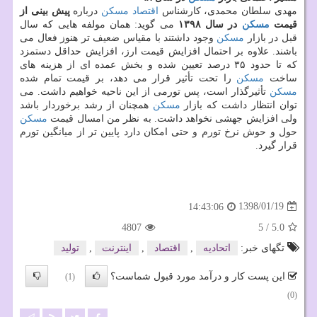
مهدی سلطان محمدی، كارشناس
اقتصاد
مسكن
درباره
پیش بینی از
قیمت
مسكن
در سال ۱۳۹۸
می گوید: همان مولفه هایی كه سال
قبل در بازار
مسكن
وجود داشتند با مقیاس ضعیف تر هنوز فعال می
باشند. علاوه بر احتمال افزایش قیمت ارز، افزایش حداقل دستمزد
كه تا حدود ۳۵ درصد تعیین شده و بخش عمده ای از هزینه های
ساخت
مسكن
را تحت تأثیر قرار می دهد، بر قیمت تمام شده
مسكن
تأثیرگذار است، پس تورمی از این ناحیه خواهیم داشت. می
توان انتظار داشت كه بازار
مسكن
همچنان از رشد برخوردار باشد
ولی افزایش جهشی نخواهد داشت. به نظر من امسال قیمت
مسكن
حول و حوش نرخ تورم و حتی امكان دارد پایین تر از میانگین تورم
قرار گیرد.
1398/01/19
14:43:06
4807
5
/
5.0
تگهای خبر:
اتحادیه
,
اقتصاد
,
اینترنت
,
تولید
این پست کار و درآمد مورد قبول شماست؟
(1)
(0)