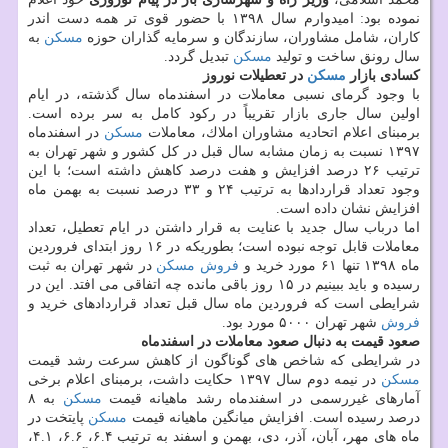
نموده بود: امیدوارم سال ۱۳۹۸ با حضور قوی تر همه دست اندر
كاران، شامل مشاوران، سازندگان و سرمایه گذاران حوزه
مسكن
به
سال رونق ساخت و تولید
مسكن
تبدیل گردد.
كسادی بازار
مسكن
در تعطیلات نوروز
با وجود گرمای نسبی معاملات در اسفندماه سال گذشته، در ایام
اولین سال جاری بازار تقریباً در ركود كامل به سر برده است.
برمبنای اعلام اتحادیه مشاوران املاك، معاملات
مسكن
در اسفندماه
۱۳۹۷ نسبت به زمان مشابه سال قبل در كل كشور و شهر تهران به
ترتیب ۲۶ درصد افزایش و هفت درصد كاهش داشته است؛ با این
وجود تعداد قراردادها به ترتیب ۲۴ و ۳۳ درصد نسبت به بهمن ماه
افزایش نشان داده است.
اما درباب سال جدید با عنایت به قرار داشتن در ایام تعطیل، تعداد
معاملات قابل توجه نبوده است؛ بطوریكه در ۱۶ روز ابتدای فروردین
ماه ۱۳۹۸ تنها ۶۱ مورد خرید و
فروش
مسكن
در شهر تهران به ثبت
رسیده و باید ببینیم در ۱۵ روز باقی مانده چه اتفاقی می افتد. این در
شرایطی است كه فروردین ماه سال قبل تعداد قراردادهای خرید و
فروش
شهر تهران ۵۰۰۰ مورد بود.
صعود قیمت به دنبال صعود معاملات در اسفندماه
در شرایطی كه شاخص های گوناگون از كاهش سرعت رشد قیمت
مسكن
در نیمه دوم سال ۱۳۹۷ حكایت داشت، برمبنای اعلام برخی
آمارهای غیررسمی در اسفندماه رشد ماهیانه قیمت
مسكن
به ۸
درصد رسیده است. افزایش میانگین ماهیانه قیمت
مسكن
پایتخت در
ماه های مهر، آبان، آذر، دی، بهمن و اسفند به ترتیب ۶.۴، ۶.۶، ۴.۱،