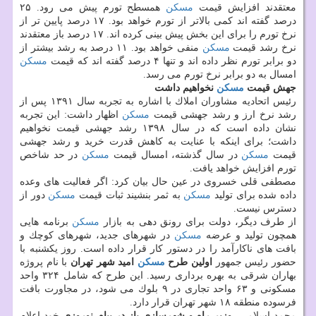
معتقدند افزایش قیمت
مسكن
همسطح تورم پیش می رود. ۲۵
درصد گفته اند كمی بالاتر از تورم خواهد بود. ۱۷ درصد پایین تر از
نرخ تورم را برای این بخش پیش بینی كرده اند. ۱۷ درصد باز معتقدند
نرخ رشد قیمت
مسكن
منفی خواهد بود. ۱۱ درصد به رشد بیشتر از
دو برابر تورم نظر داده اند و تنها ۴ درصد گفته اند كه قیمت
مسكن
امسال به دو برابر نرخ تورم می رسد.
جهش قیمت
مسكن
نخواهیم داشت
رئیس اتحادیه مشاوران املاك با اشاره به تجربه سال ۱۳۹۱ پس از
رشد نرخ ارز و رشد جهشی قیمت
مسكن
اظهار داشت: این تجربه
نشان داده است كه در سال ۱۳۹۸ رشد جهشی قیمت نخواهیم
داشت؛ برای اینكه با عنایت به كاهش قدرت خرید و رشد جهشی
قیمت
مسكن
در سال گذشته، امسال قیمت
مسكن
در حد شاخص
تورم افزایش خواهد یافت.
مصطفی قلی خسروی در عین حال بیان كرد: اگر فعالیت های وعده
داده شده برای تولید
مسكن
به ثمر بنشیند ثبات قیمت
مسكن
دور از
دسترس نیست.
از طرف دیگر، دولت برای رونق دهی به بازار
مسكن
برنامه هایی
همچون تولید و عرضه
مسكن
در شهرهای جدید، شهرهای كوچك و
بافت های ناكارآمد را در دستور كار قرار داده است. روز یكشنبه با
حضور رئیس جمهور
اولین طرح
مسكن
امید شهر تهران
با نام پروژه
بهاران شرقی به بهره برداری رسید. این طرح كه شامل ۳۲۴ واحد
مسكونی و ۶۳ واحد تجاری در ۹ بلوك می شود، در مجاورت بافت
فرسوده منطقه ۱۸ شهر تهران قرار دارد.
محمد اسلامی،
وزیر راه و شهرسازی باز در پیام نوروزی
خود اعلام