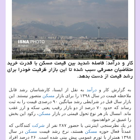
كار و درآمد: فاصله شدید بین قیمت مسكن با قدرت خرید
متقاضیان مصرفی سبب شده تا این بازار ظرفیت خودرا برای
رشد قیمت از دست بدهد.
به گزارش كار و
درآمد
به نقل از ایسنا، كارشناسان رشد قابل
ملاحظه قیمت در سال ۱۳۹۸ را برای بازار
مسكن
متصور نیستند. این
بازار سال قبل در شرایطی رشد میانگین ۹۰ درصدی قیمت را به ثبت
رساند كه حدود ۷۰ درصد از دو بازار رقیب یعنی سكه و ارز عقب
ماند. امسال باز هر نوع تحول قیمتی در بازار
مسكن
، ركود این بخش
را عمیق تر خواهدنمود.
در یك نظرسنجی اینترنتی با حضور ۲۸۷ نفر از
شركت
كنندگانی كه
عمدتاً فعال حوزه
مسكن
هستند، نرخ رشد قیمت
مسكن
در سال
۱۳۹۸ همتراز با تورم عمومی پیش بینی شده است. ۲۶ درصد افراد