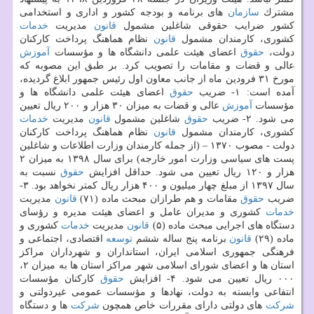
مشترك
سازمان
های برنامه و بودجه كشور و اداری و استخدامی
كشور ضرایب حقوقی شاغلین مشمول
قانون
مدیریت
خدمات
كشوری، كارمندان مشمول
قانون
نظام هماهنگ پرداخت كاركنان
دولت،
حقوق
اعضای هیئت علمی دانشگاه ها و مؤسسات
آموزش
عالی و قضات و مقامات را تصویب كرد. بر طبق این مصوبه كه
مورخ ۳۱ فرودین ماه از جانب معاون اول رئیس جمهور ابلاغ گردیده،
آمده است: ۱- ضریب
حقوق
اعضای هیئت علمی دانشگاه ها و
مؤسسات
آموزش
عالی و قضات به میزان ۳۰ هزار و ۲۰۰ ریال تعیین
می شود. ۲- ضریب
حقوق
شاغلین مشمول
قانون
مدیریت
خدمات
كشوری، كارمندان مشمول
قانون
نظام هماهنگ پرداخت كاركنان
دولت - مصوب ۱۳۷۰ – (از جمله كارمندان وزارت اطلاعات و شاغلین
پست های سیاسی وزارت امور خارجه) برای سال ۱۳۹۸ به میزان ۲
هزار و ۱۲۰ ریال تعیین می شود. حداقل افزایش
حقوق
نسبت به
سال ۱۳۹۷ از مبلغ چهار میلیون و ۴۰۰ هزار ریال كمتر نخواهد بود. ۳-
ضریب
حقوق
مقامات و هم طرازان مبحث ماده (۷۱)
قانون
مدیریت
خدمات
كشوری و مدیران عامل و اعضای هیئت مدیره و رؤسای
دستگاه های اجرایی مبحث ماده (۵)
قانون
مدیریت
خدمات
كشوری و
ماده (۲۹)
قانون
برنامه پنج ساله ششم
توسعه
اقتصادی، اجتماعی و
فرهنگی جمهوری اسلامی ایران، استانداران و شهرداران مراكز
استان ها و اعضای شورای اسلامی شهر مراكز استان ها به میزان ۲،
۰۰۰ ریال تعیین می شود. ۴- افزایش
حقوق
كاركنان مؤسسات
انتفاعی وابسته به دولت، نهادها و مؤسسات عمومی غیردولتی و
شركت
های دولتی دارای مقررات خاص همچون
شركت
ها و دستگاه