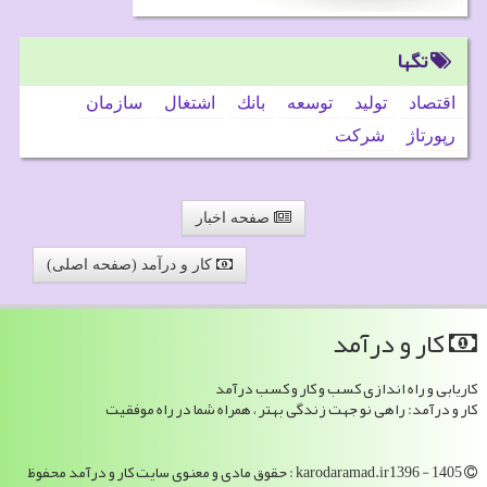
تگها
اقتصاد
تولید
توسعه
بانك
اشتغال
سازمان
رپورتاژ
شركت
صفحه اخبار
کار و درآمد (صفحه اصلی)
كار و درآمد
کاریابی و راه اندازی کسب و کار و کسب درآمد
کار و درآمد: راهی نو جهت زندگی بهتر ، همراه شما در راه موفقیت
karodaramad.ir1396 - 1405 : حقوق مادی و معنوی سایت كار و درآمد محفوظ