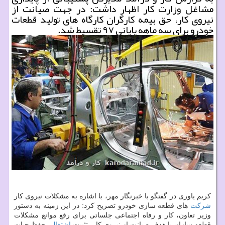
مشاغل وزارت كار اظهار داشت: در جهت صیانت از
نیروی كار، حق بیمه كارگران كارگاه های تولید قطعات
خودرو برای سه ماهه پایانی ۹۷ تقسیط شد.
كریم یاوری در گفتگو با خبرنگار مهر، با اشاره به مشكلات نیروی كار
شركت
های قطعه سازی خودرو تصریح كرد: در این زمینه به دستور
وزیر تعاون، كار و رفاه اجتماعی جلساتی برای رفع موانع مشكلات
قطعه سازان با هدف صیانت از نیروی كار، تثبیت
اشتغال
، حفظ حیات