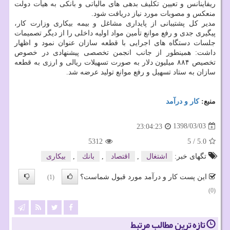
ریفاینانس و تعیین تكلیف بدهی های مالیاتی و بانكی به هیأت دولت
منعكس و مصوبات مورد نیاز دریافت شود.
مدیر كل پشتیبانی از پایداری مشاغل و بیمه بیكاری وزارت كار،
پیگیری جدی و رفع موانع تأمین مواد اولیه داخلی را از دیگر تصمیمات
جلسات دستگاه های اجرایی با قطعه سازان عنوان نمود و اظهار
داشت: همینطور از جانب انجمن تخصصی پیشنهادی در خصوص
تخصیص ۸۸۴ میلیون دلار به صورت تسهیلات ریالی و ارزی به قطعه
سازان به ستاد تسهیل و رفع موانع تولید عرضه شد.
منبع:
كار و درآمد
1398/03/03
23:04:23
5312
5
/
5.0
تگهای خبر:
اشتغال
,
اقتصاد
,
بانك
,
بیكاری
این پست کار و درآمد مورد قبول شماست؟
(1)
(0)
تازه ترین مطالب مرتبط