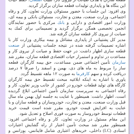
این بنگاه ها و پایداری تولیدات قطعه سازان برگزار گردید.
وی افزود: این جلسات با حضور مسئولان وزارت تعاون، كار و رفاه
اجتماعی، وزارت صنعت، معدن و تجارت، مسئولان بانكی و بیمه ای،
وزارت امور اقتصادی و دارایی و
بانك
مركزی با حضور نمایندگان
انجمن تخصصی همگن برگزار گردید و تصمیماتی برای كمك به
صیانت از نیروی كار قطعه سازان گرفته شد.
مدیر كل پشتیبانی از پایداری مشاغل و بیمه بیكاری وزارت كار با
اشاره تصمیمات گرفته شده در نتیجه جلسات پشتیبانی از
صنعت
قطعه سازی اظهار داشت: در جهت حفظ و صیانت از نیروی كار و
مساعدت در تداوم و استمرار حیات اقتصادی قطعه سازان، مقرر شد
سازمان
تأمین اجتماعی ضمن مساعدت، حق بیمه كارگران قطعه
ساز را مربوط به ماه های دی، بهمن و اسفند را صرفاً ۷ درصد
دریافت كرده و سهم
كارفرما
به صورت ۱۲ ماهه تقسیط گردد.
یاوری با اشاره به اینكه ابلاغیه مبحث تقسیط حق بیمه كارگران
كارگاه های تولید قطعات خودرو در كشور از جانب وزیر تعاون، كار و
رفاه اجتماعی به سرپرست سازمان تأمین اجتماعی ابلاغ گردیده
است، اظهار داشت: همینطور با عنایت به جلسه اول بهمن ماه سال
قبل وزارت صنعت، معدن و تجارت، خودروسازان و قطعه سازان و با
عنایت به افزایش قیمت خودرو، مقرر شده است قیمت خرید
قطعات توسط خودروساز به صورت فوری اصلاح و تعدیل شود.
این مقام مسئول در وزارت تعاون، كار و رفاه اجتماعی افزود:
همینطور مقرر شد مبحث تأمین اعتبار از راه گشایش اعتبارات
اسنادی (LC) داخلی، خریدهای اعتباری شامل فاینانس، یوزانس و