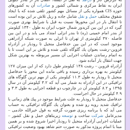
ایران به نقاط مركزی و شمالی كشور و
صادرات
آن به كشورهای
حوزه CIS همواره یكی از مسائل مهم كشور تلقی شده كه با ایجاد
شقوق مختلف
حمل و نقل
شامل جاده و ریل تلاش بر این بوده است
تا انتقال بار در این محورها نسبت به قبل با شرایط بهتری صورت
گیرد كه در این بین كریدور شمال جنوب ایران به طول ۱۳۴۰ كیلومتر
از بندر امام خمینی (ره) تا بندر انزلی امتداد می یابد و در این بین
فاصله ۳۷۰ كیلومتری از تهران تا انزلی به صورت شبكه آزادراهی
موجود است كه در این بین حدفاصل منجیل تا رودبار در آزادراه
قزوین–رشت بعنوان یك گلوگاه تلقی شده و تلاش بر این است تا با
به اتمام رساندن عملیات اجرایی آن مسیر مربوطه به بهترین شكل
جهت انتقال بار آماده شود.
آزادراه قزوین – رشت ۱۳۸ كیلومتر طول دارد كه از این میزان ۱۲۷
كیلومتر به بهره برداری رسیده و باقی مانده این محور با حدفاصل
منجیل تا رودبار به طول ۱۱.۳ كیلومتر یكی از مهم ترین گلوگاه های
ترافیكی در این آزادراه به شمار می آید كه ۳.۲ كیلومتر آن در سال
۱۳۹۵ و ۸.۲ كیلومتر آن در چارچوب دو قطعه اجرایی به طول ۳.۳ و
۴.۹ كیلومتر در حال اجراست.
حدفاصل منجیل تا رودبار به علت شرایط موجود در پیك های زمانی با
ترافیك شدید روبه رو شده و بعنوان یك گلوگاه ترافیكی به حساب
می آید كه با برنامه ریزی صورت گرفته به قول خیرالله خادمی –
مدیرعامل
شركت
ساخت و
توسعه
زیربناهای حمل و نقل كشور –
عملیات اجرایی آزادراه منجیل تا رودبار اخیرا شروع شده و بر همین
مبنا با اتمام پروژه مذكور به صورت حتم شاهد بهبود وضعیت ترافیكی