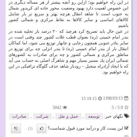
در این راه خواهیم بود؛ ازاین رو آنچه بیشتر از هر مساله دیگری در
این خصوص اهمیت دارد بهبود وضعیت محور جاده ای كریدور شمال
به جنوب است تا شاهد انتقال هرچه بهتر و سریع تر بار شامل
كالاهای اساسی و سایر كالاها به نقاط مركزی و شمالی كشور
باشیم.
در عین حال باید تصریح كرد هرچند كه ۲۰ درصد بار تخلیه شده در
بندر امام خمینی (ره) بعنوان قطب غلات كشور چند وقتی است در
سایر بنادر جنوبی همچون رجایی و چابهار توزیع می شود، اما كماكان
انتقال بار از بندر امام خمینی (ره) تا بندر انزلی چه برای توزیع در
مناطق مركزی و شمالی كشور و چه برای صادرات به كشورهای
شمالی ایران یك مسیر بسیار مهم و شاهرگ اصلی به حساب می آید
كه با ایجاد آزادراه منجیل – رودبار شاهد حذف گلوگاه ترافیكی در این
راه خواهیم بود.
1398/03/13
15:19:15
5042
5
/
5.0
تگهای خبر:
توسعه
,
حمل و نقل
,
شركت
,
صادرات
این پست کار و درآمد مورد قبول شماست؟
(1)
(0)