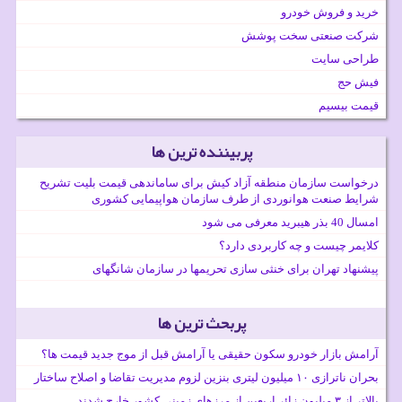
خرید و فروش خودرو
شرکت صنعتی سخت پوشش
طراحی سایت
فیش حج
قیمت بیسیم
پربیننده ترین ها
درخواست سازمان منطقه آزاد کیش برای ساماندهی قیمت بلیت تشریح
شرایط صنعت هوانوردی از طرف سازمان هواپیمایی کشوری
امسال 40 بذر هیبرید معرفی می شود
کلایمر چیست و چه کاربردی دارد؟
پیشنهاد تهران برای خنثی سازی تحریمها در سازمان شانگهای
پربحث ترین ها
آرامش بازار خودرو سکون حقیقی یا آرامش قبل از موج جدید قیمت ها؟
بحران ناترازی ۱۰ میلیون لیتری بنزین لزوم مدیریت تقاضا و اصلاح ساختار
بالاتر از ۳ میلیون زائر اربعین از مرزهای زمینی کشور خارج شدند