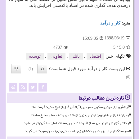
درصدی هدف گذاری شده در اسناد بالادستی افزایش یابد.
منبع:
كار و درآمد
1398/03/19
15:09:35
4737
5
/
5.0
تگهای خبر:
اقتصاد
,
بانك
,
تعاونی
,
توسعه
این پست کار و درآمد مورد قبول شماست؟
(1)
(0)
تازه ترین مطالب مرتبط
آرامش بازار خودرو سکون حقیقی یا آرامش قبل از موج جدید قیمت ها؟
بحران ناترازی ۱۰ میلیون لیتری بنزین لزوم مدیریت تقاضا و اصلاح ساختار
پاداش گزارش ماینر غیر مجاز افزوده شد جریمه متخلفان سنگین تر می شود
سیاستگذاری در وزارت جهادکشاورزی با همفکری ذی نفعان صورت می گیرد