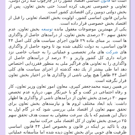
است اما
قانون
اساسی اقتصاد كشور را در چارچوب سه ركن دولتی،
تعاونی و خصوصی تعریف كرده است؛ حتی بخش تعاون، پس از
بخش دولتی دومین ركن اقتصادی كشور است.
بنابراین قانون اساسی كشور، اولویت بخش اقتصاد تعاونی را قبل از
اقتصاد بخش خصوصی قرار داده است.
یكی از مهمترین موضوعات مغفول مانده
توسعه
بخش تعاون، عدم
تحقق سهم ۳۰ درصدی بخش تعاون، از درآمدهای حاصل از واگذاری
ها است. بر مبنای ماده ۲۹ قانون اجرای سیاست های كلی اصل ۴۴
قانون اساسی، به دولت تكلیف شده بود تا وجوه حاصل از واگذاری
های
شركت
های مادر تخصصی و عملیاتی را به حساب خاصی نزد
خزانه داری كل كشور واریز و ۳۰ درصد از درآمدهای حاصل از
واگذاری را به تعاونی های فراگیر ملی به منظور فقرزدایی اختصاص
دهد اما طی بیشتر از یك دهه گذشته از اجرای سیاست های كلی
اصل ۴۴ ظاهراً هیچ پولی ناشی از واگذاری ها در اختیار بخش تعاون
قرار نگرفته است.
در همین زمینه محمدجعفر كبیری، معاون امور تعاون وزیر تعاون، كار
و رفاه اجتماعی در گفت و گو با خبرنگار مهر، درباره عدم تخصص
سهم ۳۰ درصدی بخش تعاون از درآمدهای ناشی از واگذاری ها اظهار
داشت: باید ابعاد مختلف لزوم ها و نیازمندهای بخش تعاون برای
تحقق سهم تعاون از اقتصاد ملی بررسی شود كه در گام اول به
دنبال این هستیم كه با یك سرعت معقولی به سمت هدف تحقق سهم
۲۵ درصدی بخش تعاون از كل اقتصاد ملی حركت نماییم.
وی با تاكید بر اینكه در قانون و بخصوص اصل ۴۴ قانون اساسی
ظرفیت های خوبی برای بخش تعاون دیده شده اما متأسفانه عملیاتی