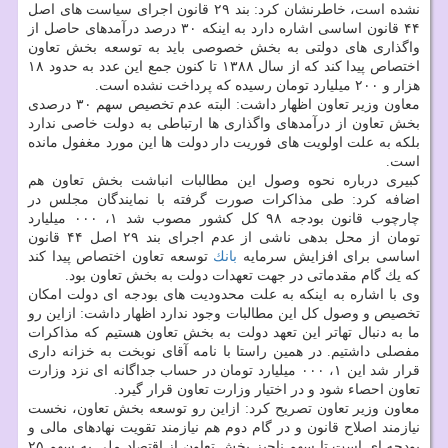
نشده است، خاطرنشان كرد: بند ۲۹ قانون اجرای سیاست های اصل
۴۴ قانون اساسی اشاره دارد به اینكه ۳۰ درصد درآمدهای حاصل از
واگذاری های دولتی به بخش خصوصی باید به توسعه بخش تعاون
اختصاص پیدا كند كه از سال ۱۳۸۸ تا كنون جمع این عدد به حدود ۱۸
هزار و ۲۰۰ میلیارد تومان رسیده كه پرداخت نشده است.
معاون وزیر تعاون اظهار داشت: البته عدم تخصیص سهم ۳۰ درصدی
بخش تعاون از درآمدهای واگذاری ها ارتباطی به دولت خاصی ندارد
بلكه به علت اولویت های فوریت دار دولت ها این مورد مغفول مانده
است.
كبیری درباره نحوه وصول این مطالبات انباشت بخش تعاون هم
اضافه كرد: طی مذاكرات صورت گرفته با نمایندگان مجلس در
چارچوب قانون بودجه ۹۸ كل كشور مصوب شد ۱، ۰۰۰ میلیارد
تومان از محل بدهی ناشی از عدم اجرای بند ۲۹ اصل ۴۴ قانون
اساسی برای افزایش سرمایه
بانك
توسعه تعاون اختصاص پیدا كند
كه یك گام مقدماتی در جهت تعهدات دولت به بخش تعاون بود.
وی با اشاره به اینكه به علت محدودیت های بودجه ای دولت امكان
تخصیص و وصول كل این مطالبات وجود ندارد اظهار داشت: ازاین رو
ما به دنبال تهاتر این تعهد دولت به بخش تعاون هستیم كه مذاكرات
مفصلی داشتیم. در همین راستا با نامه آقای نوبخت به خزانه داری
قرار شد این ۱، ۰۰۰ میلیارد تومان در حساب جداگانه ای نزد وزارت
تعاون احصاء شود و در اختیار وزارت تعاون قرار گیرد.
معاون وزیر تعاون تصریح كرد: ازاین رو توسعه بخش تعاون، نخست
نیازمند اصلاح قانون و در گام دوم هم نیازمند تقویت نهادهای مالی و
بودجه ای است تا سهم ناچیز بخش تعاون از اقتصاد ملی به سهم ۲۵