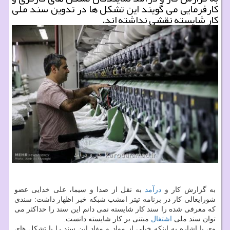
كارفرمایی می گویند این تشكل ها در تدوین سند ملی
كار شایسته نقشی نداشته اند.
به گزارش كار و
درآمد
به نقل از صدا و سیما، علی خدایی عضو
شورایعالی كار در برنامه تیتر امشب شبكه خبر اظهار داشت: سندی
كه معرفی شده را سند كار شایسته نمی دانم این سند را حداكثر می
توان سند ملی
اشتغال
مبتنی بر كار شایسته دانست.
وی با اشاره به اینكه خیلی از مواد و مفاد این سند را با تشكل های