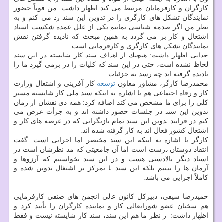
كارگران و كارفرمایان مرتبط می كند اظهار داشت: من قویاً حضور
نمایندگان تشكل های كارگری را در تدوین این سند رد می كنم و به
نظر من اگر صدمه شناسی نماییم یكی از علل عمده شكست اسناد
اشتغال و كار بر می گردد به همین مبحث كه نادیده گرفتن نقش
نمایندگان تشكل های كارگری و كارفرمایی است.
خدایی اظهار داشت: هیچیك از اهداف سند كار شایسته در این سند
لحاظ نشده است، حتی در این سند كه كلیات را در برمی گیرد ما را
نادیده گرفته اند چه رسد به جزئیات.
محمدرضا كارگر، مشاور معاون
توسعه
كار آفرینی و اشتغال وزارت
كار و رفاه اجتماعی هم با اشاره به اینكه سند ملی كار شایسته مسیر
كلی را برای ما مشخص می كند اضافه كرد: همه ذی نقشان از زمان
تدوین این سند در جلسات حضور داشته اند و به جرأت عرض می
كنم در فرایند تدوین این سند تمام بازیگرانی كه در عرصه های كار و
اشتغال كشور فعال اند به كار گرفته شده اند.
كارگر با اشاره به اینكه این سند مختصر اما اجرایی است: گفت
انتقاد دوستان درست است اما آن جامعیتی كه مد نظرشان است در
اسناد دیگر بالادستی هست و در این سند نخواستیم كه آرزوها و
آرمان ها را ببینیم بلكه این سند با تمركز بر اشتغال تدوین شده و
كاملاً اجرایی می باشد.
حمیدرضا سیفی، دبیركل كانون عالی انجمن های صنفی كارفرمایی
هم سخنان عضو شورایعالی كار و نماینده كارگران را تأیید كرد و
اظهار داشت: از نظر ما هم این سند، سند كار شایسته نیست و فقط