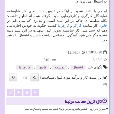
به اشتغال می پردازد.
او هم با انتقاد شدید از اینكه در تدوین «سند ملی كار شایسته»
نمایندگان كارگری و كارفرمایی نادیده گرفته شده اند اظهار داشت:
نگاه سلیقه ای حاكم بر این سند است و مدیری كه نمی داند در
قانون
كار نماینده
كارگر
و
كارفرما
كیست چگونه به خودش اجازه می
دهد كه سند ملی كار شایسته تدوین كند، بدیهیات در این سند دیده
نشده مگر می شود گفتگوی اجتماعی نداشته باشید و اشتغال را رشد
دهید.
1398/03/20
12:14:37
5101
5
/
5.0
تگهای خبر:
اشتغال
,
توسعه
,
قانون
,
كارفرما
این پست کار و درآمد مورد قبول شماست؟
(1)
(0)
تازه ترین مطالب مرتبط
بحران ناترازی ۱۰ میلیون لیتری بنزین لزوم مدیریت تقاضا و اصلاح ساختار