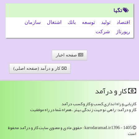
تگها
اقتصاد
تولید
توسعه
بانك
اشتغال
سازمان
رپورتاژ
شركت
صفحه اخبار
کار و درآمد (صفحه اصلی)
كار و درآمد
کاریابی و راه اندازی کسب و کار و کسب درآمد
کار و درآمد: راهی نو جهت زندگی بهتر ، همراه شما در راه موفقیت
karodaramad.ir1396 - 1405 : حقوق مادی و معنوی سایت كار و درآمد محفوظ
است