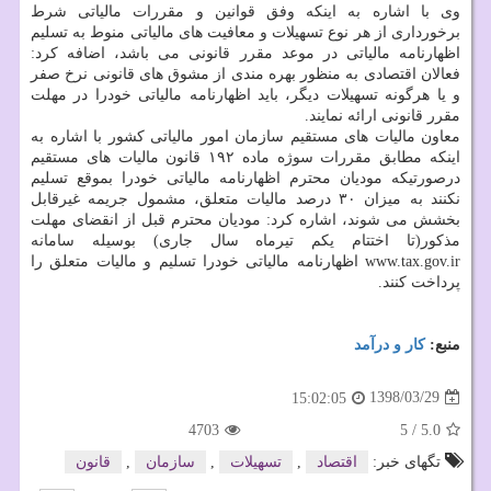
وی با اشاره به اینكه وفق قوانین و مقررات مالیاتی شرط
برخورداری از هر نوع تسهیلات و معافیت های مالیاتی منوط به تسلیم
اظهارنامه مالیاتی در موعد مقرر قانونی می باشد، اضافه كرد:
فعالان اقتصادی به منظور بهره مندی از مشوق های قانونی نرخ صفر
و یا هرگونه تسهیلات دیگر، باید اظهارنامه مالیاتی خودرا در مهلت
مقرر قانونی ارائه نمایند.
معاون مالیات های مستقیم سازمان امور مالیاتی كشور با اشاره به
اینكه مطابق مقررات سوژه ماده ۱۹۲ قانون مالیات های مستقیم
درصورتیكه مودیان محترم اظهارنامه مالیاتی خودرا بموقع تسلیم
نكنند به میزان ۳۰ درصد مالیات متعلق، مشمول جریمه غیرقابل
بخشش می شوند، اشاره كرد: مودیان محترم قبل از انقضای مهلت
مذكور(تا اختتام یكم تیرماه سال جاری) بوسیله سامانه
www.tax.gov.ir اظهارنامه مالیاتی خودرا تسلیم و مالیات متعلق را
پرداخت كنند.
منبع:
كار و درآمد
1398/03/29
15:02:05
4703
5
/
5.0
تگهای خبر:
اقتصاد
,
تسهیلات
,
سازمان
,
قانون