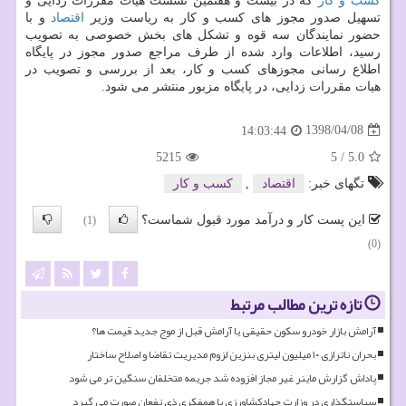
كسب و كار
كه در بیست و هفتمین نشست هیأت مقررات زدایی و
تسهیل صدور مجوز های كسب و كار به ریاست وزیر
اقتصاد
و با
حضور نمایندگان سه قوه و تشكل های بخش خصوصی به تصویب
رسید، اطلاعات وارد شده از طرف مراجع صدور مجوز در پایگاه
اطلاع رسانی مجوزهای كسب و كار، بعد از بررسی و تصویب در
هیات مقررات زدایی، در پایگاه مزبور منتشر می شود.
1398/04/08
14:03:44
5215
5
/
5.0
تگهای خبر:
اقتصاد
,
كسب و كار
این پست کار و درآمد مورد قبول شماست؟
(1)
(0)
تازه ترین مطالب مرتبط
آرامش بازار خودرو سکون حقیقی یا آرامش قبل از موج جدید قیمت ها؟
بحران ناترازی ۱۰ میلیون لیتری بنزین لزوم مدیریت تقاضا و اصلاح ساختار
پاداش گزارش ماینر غیر مجاز افزوده شد جریمه متخلفان سنگین تر می شود
سیاستگذاری در وزارت جهادکشاورزی با همفکری ذی نفعان صورت می گیرد