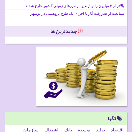
بالاتر از ۳ میلیون زائر اربعین از مرزهای زمینی کشور خارج شدند
ممانعت از هدررفت گاز با اجرای یک طرح پژوهشی در بوشهر
جدیدترین ها
تگها
اقتصاد
تولید
توسعه
بانك
اشتغال
سازمان