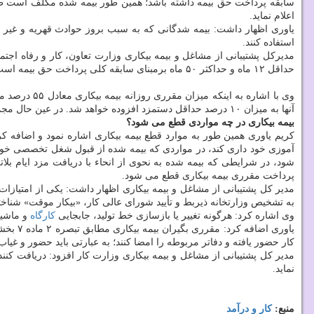
سابقه پرداخت حق بیمه داشته باشد؛ همین طور بیمه شده مكلف است ظرف ۳۰ روز از تاریخ بیكاری با مراجعه به ادارات تعاون كار و رفاه اجتماعی استان آمادگی
اعلام نماید.
استفاده كنند.
حداقل ۱۲ ماه و حداكثر ۵۰ ماه برمبنای سابقه كلی پرداخت حق بیمه است.
وی با اشاره به اینكه میزان مقرری روزانه بیمه بیكاری معادل ۵۵ درصد متوسط مزد یا
آنها به میزان ۱۰ درصد حداقل دستمزد افزوده خواهد شد. در عین حال مجموع دریافتی مقرری بگیر نباید از حداقل دستمزد كمتر و از ۸۰% متوسط حقوق وی بیشتر باشد.
بیمه بیكاری در چه مواردی قطع می شود؟
كریم یاوری همین طور به موارد قطع بیمه بیكاری اشاره نمود و اضافه كر
آموزی خود داری كند، در مواردی كه بیمه شده از قبول شغل تخصصی خود 
شود، در شرایطی كه بیمه شده به نحوی از انحاء با دریافت مزد ایام بل
پرداخت مقرری بیمه بیكاری قطع می شود.
مدیر كل پشتیبانی از مشاغل و بیمه بیكاری اظهار داشت: یكی از امتیاز
به تشخیص وزارتخانه ذیربط و تأیید شورای عالی كار، «بیكار موقت» شناخ
وی اشاره كرد: هرگونه تغییر یا بازسازی خط تولید، جابجایی
كارگاه
و ماشین
یاوری 
كار حضور یافته و دفاتر مربوطه را امضا كنند؛ به عبارتی باید حضور و غیاب 
نماید.
منبع:
كار و درآمد