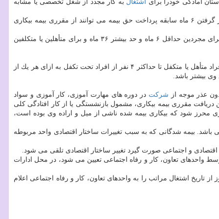
اشتغال
به كار مجدد از شغل تخصصی یا مشابه
یاوری اظهار داشت: بیمه شدگانی كه به سبب بروز حوادث قهریه و غیر مترقبه از قبیل سیل، زلزله، آتش سوزی و غیره بیكار می شوند بدون در نظر گرفتن ۶ ماه سابقه پرداخت حق بیمه می توانند از مقرری بیمه بیكاری
مدیركل پشتیبانی از مشاغل و بیمه بیكاری وزارت تعاون، كار و رفاه اجتماعی افزود: مدت پرداخت مقرری از زمان برخورداری از مزایای بیمه بیكاری برای مجردین حداقل ۶ ماه و حد بیشتر ۳۶ ماه و برای متأهلین یا متكلفین
یا كار مزد روزانه بیمه شده می باشد، گفت: به مقرری افراد متأهل یا متكفل تا حداكثر ۴ نفر از افراد تحت تكفل به ازای هر یك از
بدون عذر موجه از
شركت
در دوره های مهارت آموزی، كار آموزی و سواد
دریافت مقرری بیمه بیكاری، مشمول بازنشستگی یا از كار افتادگی كلی
اری محرز شود كه بیكاری بیمه شده ناشی از میل و اراده وی بوده است،
ی باشد. بیمه شدگانی كه به سبب تغییرات ساختار اقتصادی واحد مربوطه
 اقتصادی و اجتماعی صورت گیرد تغییر ساختار اقتصادی تلقی می شود.
 در فاصله زمان های معینی كه توسط واحدهای تعاون، كار و رفاه اجتماعی تعیین می شود، در محل ادارات
پشتیبانی از مشاغل و بیمه بیكاری وزارت كار افزود: دریافت كننده مقرری بیمه بیكاری مكلف است در صورت اشتغال مجدد حداكثر طی ۱۵ روز از تاریخ اشتغال مراتب را به واحدهای تعاون، كار و رفاه اجتماعی اعلام