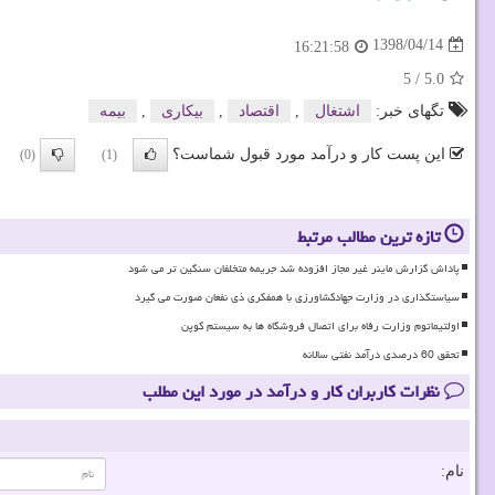
1398/04/14
16:21:58
5
/
5.0
تگهای خبر:
اشتغال
,
اقتصاد
,
بیكاری
,
بیمه
این پست کار و درآمد مورد قبول شماست؟
(0)
(1)
تازه ترین مطالب مرتبط
پاداش گزارش ماینر غیر مجاز افزوده شد جریمه متخلفان سنگین تر می شود
سیاستگذاری در وزارت جهادکشاورزی با همفکری ذی نفعان صورت می گیرد
اولتیماتوم وزارت رفاه برای اتصال فروشگاه ها به سیستم کوپن
تحقق 60 درصدی درآمد نفتی سالانه
نظرات کاربران کار و درآمد در مورد این مطلب
نام: