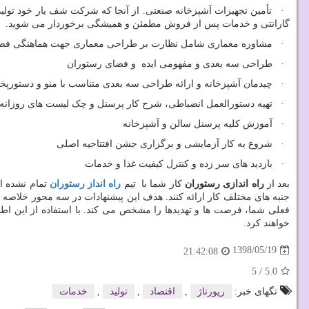
گارانتی و خدمات پس از فروش مطمئن و همیشگی برخوردار می شوید.
· مشاوره معماری شامل نظارت بر طراحی معماری جهت هماهنگی فضای د
· طراحی سه بعدی و مفهومی ایده و فضای رستوران
· چیدمان آشپزخانه و ارائه طراحی سه بعدی متناسب با منو و دستورپخت 
· تهیه دستورالعمل انضباطی، شرح کار پرسنل و چک لیست های روزانه
· آموزش کلیه پرسنل سالن و آشپزخانه
· شروع به کار آزمایشی و برگزاری جشن افتتاحیه اصلی
· بازدید های سر زده و کنترل کیفیت غذا و خدمات
بعد از
راه اندازی رستوران
کار شما با
تیم
راه انداز رستوران
تمام نشده ا
جنبه های مختلف کار ارائه کنند. هدف این پیشنهادات در سه محور خلاصه
فعلی شما، فرصت ها و تهدیدها را مشخص می کند. با استفاده از این اطل
خواهند کرد.
1398/05/19
21:42:08
5
/
5.0
تگهای خبر:
رپورتاژ
,
اقتصاد
,
تولید
,
خدمات