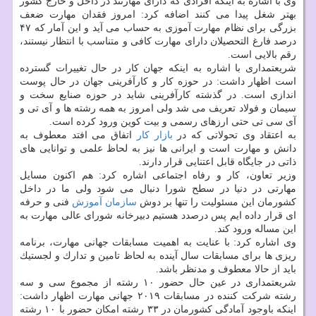
وی با اشاره به اینكه افرادی كه دارای مهارتند در داخل و خارج كشور
بهتر شغل پیدا می كنند اضافه كرد: امروز فقدان مهارت ضعف
بزرگی برای نظام مهارت آموزی به حساب می آید و این آمار كه ۴۷
درصد فارغ التحصیلان دارای مهارت كافی و متناسب با انتظار نیستند،
رقم بالایی است.
شریعتمداری با اشاره به اینكه جهان كار در حال تغییرات گسترده
است اظهار داشت: در حوزه كار و كارآفرینی جهان در حال پوست
اندازی است. در گذشته كارآفرینی شاید در حوزه صنایع سخت و
سیمان و فولاد تعریف می شد ولی امروز به همه رشته ها و آی تی و
آی سی تی حتی ارزهای رسمی و بیت كوین ورود كرده است.
به اعتقاد وی تحولاتی كه در
بازار كار
اتفاق می افتد معطوف به
دانش و مهارت است و ایرانی ها نیز به لحاظ علمی و توانایی های
ذاتی در جایگاه قابل اعتنایی قرار دارند.
وزیر تعاون، كار و رفاه اجتماعی اشاره كرد: هم اكنون مسایل
مهارتی در دنیا در سطح شورا دنبال می شود ولی ما در داخل
كشورمان این مسئولیت را تنها بر دوش
سازمان
آموزش
فنی و حرفه
ای قرار داده ایم پس درصدد هستیم دبیرخانه شورای عالی مهارت به
این مساله ورود كند.
وی اشاره كرد: با عنایت به اهمیت مسابقات جهانی مهارت، برنامه
ریزی ها برای مسابقات سال آینده به لحاظ تامین و تدارك و لجستیك
باید از حالا معطوف و مدنظر باشد.
شریعتمداری در عین حال حضور ۱۰ رشته از مجموع سی و سه
رشته شركت كننده در مسابقات ۲۰۱۹ جهانی مهارت اظهار داشت:
اینكه باوجود آمادگی كشورمان در ۳۳ رشته امكان حضور با ۱۰ رشته