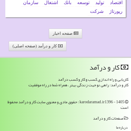
اقتصاد
تولید
توسعه
بانك
اشتغال
سازمان
رپورتاژ
شركت
صفحه اخبار
کار و درآمد (صفحه اصلی)
كار و درآمد
کاریابی و راه اندازی کسب و کار و کسب درآمد
کار و درآمد: راهی نو جهت زندگی بهتر ، همراه شما در راه موفقیت
karodaramad.ir1396 - 1405 : حقوق مادی و معنوی سایت كار و درآمد محفوظ
است
صفحات كار و درآمد
درباره ما