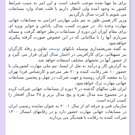
برای ما مهیا شده موجب تاسف است و این امر به سبب شرایط
كشور به وجود آمده ولی انتظار داریم با قلت تعداد وارد مسابقات
می شویم با كثرت مدال بازگردیم.
وزیر كار همین طور به تیم ملی مهارتی اعزامی به مسابقات جهانی
مهارت وعده داد: در صورت كسب مدال، پاداش و جوایز ویژه ای
برای مقام آوران این دوره از مسابقات درنظر خواهد گرفت و مساله
سربازی آنها را با مكاتباتی كه در این خصوص صورت گرفته پیگیری
خواهدنمود.
به گفته شریعتمداری بوسیله بانكهای
توسعه
تعاون و رفاه كارگران
نیز تسهیلاتی برای كارآفرینی در اختیار مدال آوران قرار می گیرد و
از حضور آنها در بخشهای مختلف استفاده خواهد شد.
به گزارش كار و درآمد به نقل از ایسنا، تیم ملی مهارت كشورمان با
حضور ۱۰ نفر رقابت كننده و ۲۰ نفر مترجم و كارشناس فردا تهران
را به مقصد كازان روسیه و جهت شركت در چهل و پنجمین مسابقات
جهانی مهارت ترك خواهدنمود.
ایران طی سالهای گذشته در ۹ دوره از مسابقات جهانی شركت كرده
و در مجموع سه مدال نقره و پنج مدال برنز و ۳۸ مدال افتخار را
كسب كرده است.
سازمان فنی و حرفه ای از سال ۲۰۰۱ به عنوان نماینده رسمی ایران
در مسابقات جهانی مهارت حضور دارد و در رقابتهای امسال ۱۳۰۰
شركت كننده به رقابت با همدیگر می پردازند.