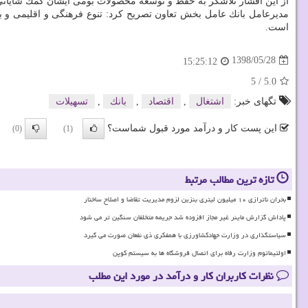
از این اقشار تلاشگر به حفظ و توسعه محصولات بومی ایشان كمك شایانی
مدیرعامل بانك عامل بخش تعاون تصریح كرد: تنوع فرهنگی و اقلیمی و 
است.
1398/05/28
15:25:12
5
/
5.0
تگهای خبر:
اشتغال
,
اقتصاد
,
بانك
,
تسهیلات
این پست کار و درآمد مورد قبول شماست؟
(0)
(1)
تازه ترین مطالب مرتبط
بحران ناترازی ۱۰ میلیون لیتری بنزین لزوم مدیریت تقاضا و اصلاح ساختار
پاداش گزارش ماینر غیر مجاز افزوده شد جریمه متخلفان سنگین تر می شود
سیاستگذاری در وزارت جهادکشاورزی با همفکری ذی نفعان صورت می گیرد
اولتیماتوم وزارت رفاه برای اتصال فروشگاه ها به سیستم کوپن
نظرات کاربران کار و درآمد در مورد این مطلب