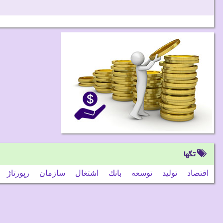
تگها
اقتصاد
تولید
توسعه
بانك
اشتغال
سازمان
رپورتاژ