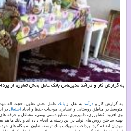
به گزارش كار و درآمد مدیرعامل بانك عامل بخش تعاون، از پرداخت ۱۵ هزار میلیارد ریال تسهیلات به بنگاه های خرد و متوسط در مناطق روستایی و عشایری اط
به گزارش كار و
درآمد
به نقل از
بانك
متوسط در مناطق روستایی و عشایری موجبات حفظ و ایجاد
اشتغال
در اس
وی افزود: كشاورزی، دامپروری، صنایع دستی بومی، مشاغل و حرفه های 
بهینه ساختن روش های تولید در این رشته ها انجام داده اند و بانك ها هم ب
مهدیان اضافه كرد: پرداخت تسهیلات بانك توسعه تعاون به بنگاه های خ