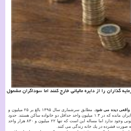
یه گذاران را از دایره مالیاتی خارج كنند اما سوداگران مشمول
مطابق سرشماری سال ۱۳۹۵ بالغ بر ۲۵ میلیون و
ایران مانده كه در ۱.۳ میلیون واحد حداقل دو خانواده ساكن هستند. حدود
۲۵ میلیون و ۴۱۲ هزار واحد مسكونی به ازای ۲۴ میلیون و ۱۹۶ هزار خانوار در كشور وجود دارد. تا این جا به نظر می آید كمبودی از لحاظ واحد مسكونی وجود ندارد اما مساله این است كه تنها ۲۲ میلیون و ۸۳۰ هزار واحد