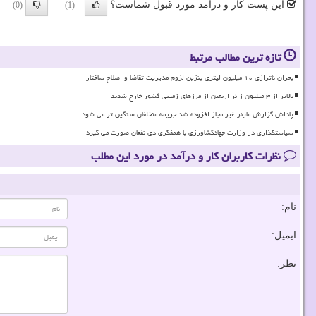
این پست کار و درآمد مورد قبول شماست؟
(0)
(1)
تازه ترین مطالب مرتبط
بحران ناترازی ۱۰ میلیون لیتری بنزین لزوم مدیریت تقاضا و اصلاح ساختار
بالاتر از ۳ میلیون زائر اربعین از مرزهای زمینی کشور خارج شدند
پاداش گزارش ماینر غیر مجاز افزوده شد جریمه متخلفان سنگین تر می شود
سیاستگذاری در وزارت جهادکشاورزی با همفکری ذی نفعان صورت می گیرد
نظرات کاربران کار و درآمد در مورد این مطلب
نام:
ایمیل:
نظر: