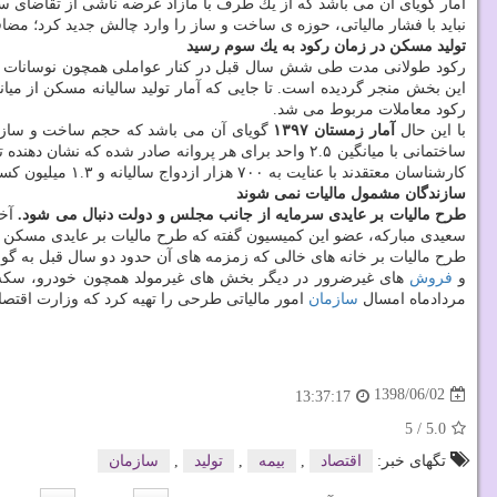
نباید با فشار مالیاتی، حوزه ی ساخت و ساز را وارد چالش جدید كرد؛ م
تولید مسكن در زمان ركود به یك سوم رسید
ركود طولانی مدت طی شش سال قبل در كنار عواملی همچون نوسانات بازار
ركود معاملات مربوط می شد.
با این حال
آمار زمستان ۱۳۹۷
كارشناسان معتقدند با عنایت به ۷۰۰ هزار ازدواج سالیانه و ۱.۳ میلیون كسری مسكن نباید شرایط نسبتا خوبی كه در حوزه ساخت و ساز بوجود آمده را دستخوش تهدید كرد.
سازندگان مشمول مالیات نمی شوند
طرح مالیات بر عایدی سرمایه از جانب مجلس و دولت دنبال می شود.
سعیدی مباركه، عضو این كمیسیون گفته كه طرح مالیات بر عایدی مسكن 
طرح مالیات بر خانه های خالی كه زمزمه های آن حدود دو سال قبل به گو
و
فروش
های غیرضرور در دیگر بخش های غیرمولد همچون خودرو، سكه و 
مردادماه امسال
سازمان
امور مالیاتی طرحی را تهیه كرد كه وزارت اقتصا
1398/06/02
13:37:17
5
/
5.0
تگهای خبر:
اقتصاد
,
بیمه
,
تولید
,
سازمان