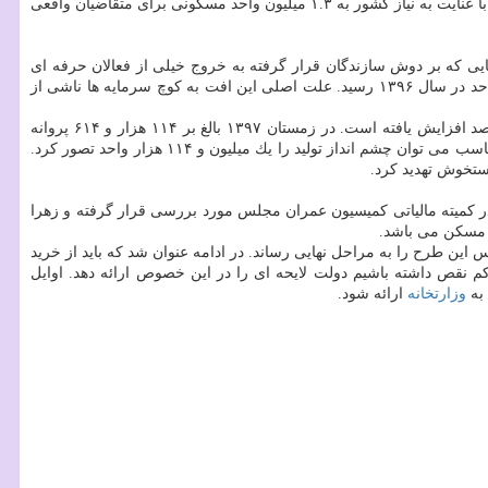
آمار گویای آن می باشد كه از یك طرف با مازاد عرضه ناشی از تقاضای سوداگرانه مواجهیم كه برای ورود آنها به بازار مصرف باید مالیات وضع شود. اما با عنایت به نیاز كشور به ۱.۳ میلیون واحد مسكونی برای متقاضیان واقعی
یی كه بر دوش سازندگان قرار گرفته به خروج خیلی از فعالان حرفه ای
این بخش منجر گردیده است. تا جایی كه آمار تولید سالیانه مسكن از میانگین ۹۴۰ هزار واحد طی سال های ۱۳۸۸ تا ۱۳۹۱ به حدود ۳۰۰ تا ۳۵۰ هزار واحد در سال ۱۳۹۶ رسید. علت اصلی این افت به كوچ سرمایه ها ناشی از
گویای آن می باشد كه حجم ساخت و ساز در كشور نسبت به فصل قبل و فصل مشابه سال قبل به ترتیب ۵۰ و ۲۴ درصد افزایش یافته است. در زمستان ۱۳۹۷ بالغ بر ۱۱۴ هزار و ۶۱۴ پروانه
ساختمانی با میانگین ۲.۵ واحد برای هر پروانه صادر شده كه نشان دهنده تولید ۲۸۵ هزار واحد مسكونی در یك فصل است و در صورت ادامه این روند مناسب می توان چشم انداز تولید را یك میلیون و ۱۱۴ هزار واحد تصور كرد.
ایت می كند كه روز ۲۸ مردادماه این طرح در كمیته مالیاتی كمیسیون عمران مجلس مورد بررسی قرار گرفته و زهرا
 مسكن می باشد.
ن طرح را به مراحل نهایی رساند. در ادامه عنوان شد كه باید از خرید
نقص داشته باشیم دولت لایحه ای را در این خصوص ارائه دهد. اوایل
 به
وزارتخانه
ارائه شود.