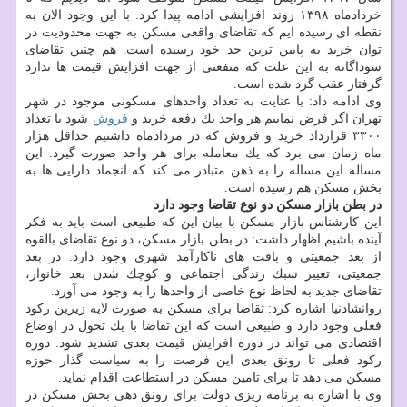
خردادماه ۱۳۹۸ روند افزایشی ادامه پیدا كرد. با این وجود الان به
نقطه ای رسیده ایم كه تقاضای واقعی مسكن به جهت محدودیت در
توان خرید به پایین ترین حد خود رسیده است. هم چنین تقاضای
سوداگانه به این علت كه منفعتی از جهت افزایش قیمت ها ندارد
گرفتار عقب گرد شده است.
وی ادامه داد: با عنایت به تعداد واحدهای مسكونی موجود در شهر
تهران اگر فرض نماییم هر واحد یك دفعه خرید و
فروش
شود با تعداد
۳۳۰۰ قرارداد خرید و فروش كه در مردادماه داشتیم حداقل هزار
ماه زمان می برد كه یك معامله برای هر واحد صورت گیرد. این
مساله این مساله را به ذهن متبادر می كند كه انجماد دارایی ها به
بخش مسكن هم رسیده است.
در بطن بازار مسكن دو نوع تقاضا وجود دارد
این كارشناس بازار مسكن با بیان این كه طبیعی است باید به فكر
آینده باشیم اظهار داشت: در بطن بازار مسكن، دو نوع تقاضای بالقوه
از بعد جمعیتی و بافت های ناكارآمد شهری وجود دارد. در بعد
جمعیتی، تغییر سبك زندگی اجتماعی و كوچك شدن بعد خانوار،
تقاضای جدید به لحاظ نوع خاصی از واحدها را به وجود می آورد.
روانشادنیا اشاره كرد: تقاضا برای مسكن به صورت لایه زیرین ركود
فعلی وجود دارد و طبیعی است كه این تقاضا با یك تحول در اوضاع
اقتصادی می تواند در دوره افزایش قیمت بعدی تشدید شود. دوره
ركود فعلی تا رونق بعدی این فرصت را به سیاست گذار حوزه
مسكن می دهد تا برای تامین مسكن در استطاعت اقدام نماید.
وی با اشاره به برنامه ریزی دولت برای رونق دهی بخش مسكن در