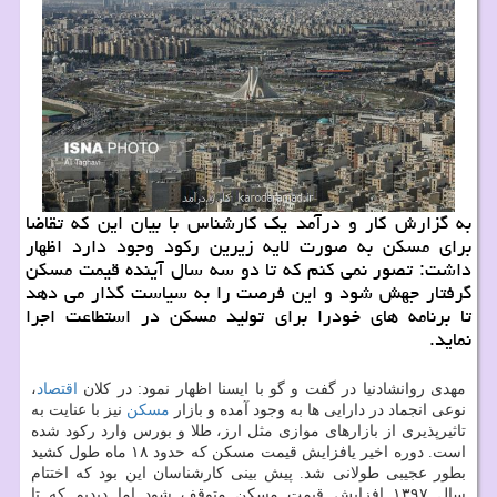
به گزارش كار و درآمد یك كارشناس با بیان این كه تقاضا
برای مسكن به صورت لایه زیرین ركود وجود دارد اظهار
داشت: تصور نمی كنم كه تا دو سه سال آینده قیمت مسكن
گرفتار جهش شود و این فرصت را به سیاست گذار می دهد
تا برنامه های خودرا برای تولید مسكن در استطاعت اجرا
نماید.
مهدی روانشادنیا در گفت و گو با ایسنا اظهار نمود: در كلان
اقتصاد
،
نوعی انجماد در دارایی ها به وجود آمده و بازار
مسكن
نیز با عنایت به
تاثیرپذیری از بازارهای موازی مثل ارز، طلا و بورس وارد ركود شده
است. دوره اخیر یافزایش قیمت مسكن كه حدود ۱۸ ماه طول كشید
بطور عجیبی طولانی شد. پیش بینی كارشناسان این بود كه اختتام
سال ۱۳۹۷ افزایش قیمت مسكن متوقف شود اما دیدیم كه تا