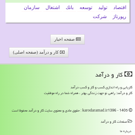
اقتصاد
تولید
توسعه
بانك
اشتغال
سازمان
رپورتاژ
شركت
صفحه اخبار
کار و درآمد (صفحه اصلی)
كار و درآمد
کاریابی و راه اندازی کسب و کار و کسب درآمد
کار و درآمد: راهی نو جهت زندگی بهتر ، همراه شما در راه موفقیت
karodaramad.ir1396 - 1405 : حقوق مادی و معنوی سایت كار و درآمد محفوظ است
صفحات كار و درآمد
درباره ما