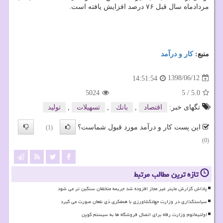
مردادماه سال قبل ۷۶ درصد افزایش یافته است.
منبع:
كار و درآمد
1398/06/12
14:51:54
5024
5
/
5.0
تگهای خبر:
اقتصاد
,
بانك
,
تسهیلات
,
تولید
این پست کار و درآمد مورد قبول شماست؟
(1)
(0)
تازه ترین مطالب مرتبط
پاداش گزارش ماینر غیر مجاز افزوده شد جریمه متخلفان سنگین تر می شود
سیاستگذاری در وزارت جهادکشاورزی با همفکری ذی نفعان صورت می گیرد
اولتیماتوم وزارت رفاه برای اتصال فروشگاه ها به سیستم کوپن