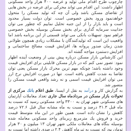
چارچوب طرح اقدام ملی تولید و عرضه ۴۰۰ هزار واحد مسكونی
اظهار داشت: این اقدام می تواند محركی برای عرضه در بخش هایی
از تقاضای مسكن باشد ولی آن چه كه تولید مسكن را متحول
خواهدنمود ورود بخش خصوصی است. توان دولت بسیار محدود
است و باید بازار را از این جنبه تحلیل نماییم كه چطور می توان
جذابیت سرمایه گذاری برای بخش مسكن بوسیله بخش خصوصی
فراهم نمود. تسهیلات بانكی می تواند قسمتی از این برنامه باشد اما
واقعیت این است كه تولیدكنندگان با مشكلات زیادی همچون طولانی
شدن زمان صدور پروانه ها، افزایش قیمت مصالح ساختمانی و
افزایش دستمزد مواجه گشته اند.
این كارشناس بازار مسكن درباره پیش بینی از وضعیت آینده اظهار
نمود: تصور نمی كنم كه در بازار مسكن قابلیتی برای افزایش قیمت
وجود داشته باشد؛ چونكه مهم ترین محرك بازار مسكن یعنی توان
تقاضا به شدت كاهش یافته است. تنها در صورت افزایش نرخ ارز
می توان افزایش قیمت اسمی و نه رشد واقعی قیمت مسكن را
متصور شد.
به گزارش كار و
درآمد
به نقل از ایسنا،
طبق اعلام
بانك
مركزی از
تحولات بازار مسكن در مردادماه سال جاری
تعداد معاملات آپارتمان
های مسكونی شهر تهران به ۳۳۰۰ واحد مسكونی رسید كه نسبت به
ماه قبل ۳۱.۳ درصد و نسبت به ماه مشابه سال قبل ۷۲.۶ درصد
كاهش را نشان داده است. همین طور در این ماه متوسط قیمت
خرید و فروش یك مترمربع زیربنای واحد مسكونی معامله شده
بوسیله بنگاه های معاملات ملكی شهر تهران ۱۳ میلیون و ۳۰ هزار
تومان بود كه نسبت به تیرماه كاهش ۲.۴ درصدی داشته اما نسبت به