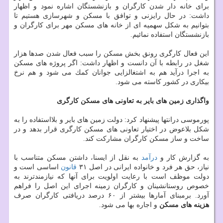
برای خانه دار شدن كارگران و بازنشستگان اشاره نمود و اظهار
داشت: در حال رایزنی و توافق با مسكن و شهرسازی هستیم تا
بتوانیم به شكل سهمیه ای از خانه های مسكن مهر برای كارگران و
بازنشستگان استفاده نمائیم.
این فعال كارگری رونق بخش مسكن را سبب فعال شدن صدها هزار
شغل در رابطه با آن دانست و اظهار داشت: اگر پروژه های مسكن
به اجرا درآید هم به اشتغالزایی جوانان كمك می شود و هم نرخ
بیكاری در كشور كاسته می شود.
واگذاری زمین های بایر به تعاونی های مسكن كارگری
پورموسی درانتها پیشنهاد كرد: دولت زمین های بایر و بلااستفاده را به
شكل بلاعوض در اختیار تعاونی های مسكن كارگری قرار بدهد و در
ساخت و ساز مسكن كارگران مشاركت كند.
به گزارش كار و
درآمد
به نقل از ایسنا، داشتن مسكن متناسب با
نیاز، حق هر فرد و خانواده ایرانی در اصل ۳۱
قانون
اساسی است و
دولت موظف است با رعایت اولویت برای آنها كه نیازمندترند به
خصوص روستانشینان و كارگران زمینه اجرای این اصل را فراهم
آورد. برمبنای آمارها بیشتر از ۶۰ درصد دریافتی كارگران صرف
هزینه های مسكن
و اجاره بها می شود.