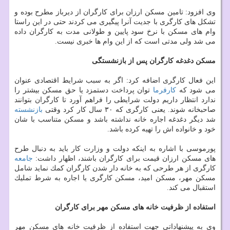
وی افزود: تامین مسكن ارزان برای كارگران از دیرباز مطرح بوده و
تشكل های كارگری با جدیت آنرا پیگیری می كردند حتی در این راستا
وام های مسكن با نرخ سود پایین و طولانی مدت به كارگران داده
می شد ولی مدتی است كه از این وام ها خبری نیست.
مسكن دغدغه كارگران پس از بازنشستگی
این فعال كارگری اضافه كرد: اگر به سبب شرایط اقتصادی عنوان
می شود كه
كارفرما
توان پرداخت دستمزد یا حق مسكن بیشتر را
ندارد انتظار داریم دولت شرایطی را فراهم آورد تا كارگران بتوانند
صاحبخانه شوند. یعنی كارگری كه ۳۰ سال كار كرد وقتی
بازنشسته
شد دیگر دغدغه اجاره خانه نداشته باشد و مسكن متناسب با شان
خود و خانواده اش را تهیه كرده باشد.
پورموسی با اشاره به اینكه دولت و وزارت كار باید به دنبال طرح
های مسكن ارزان قیمت برای كارگران باشند، اظهار داشت:
جامعه
كارگری از هر طرحی كه به خانه دار شدن كارگران كمك نماید شامل
مسكن مهر، مسكن امید، مسكن كارگری یا اجاره به شرط تملیك
استقبال می كند.
استفاده از ظرفیت خانه های مسكن مهر برای كارگران
وی به پیشنهاداتی جهت استفاده از ظرفیت خانه های مسكن مهر