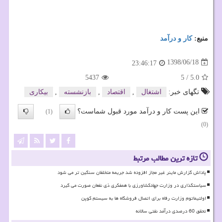
منبع:
كار و درآمد
1398/06/18
23:46:17
5437
5
/
5.0
تگهای خبر:
اشتغال
,
اقتصاد
,
بازنشسته
,
بیكاری
این پست کار و درآمد مورد قبول شماست؟
(1)
(0)
تازه ترین مطالب مرتبط
پاداش گزارش ماینر غیر مجاز افزوده شد جریمه متخلفان سنگین تر می شود
سیاستگذاری در وزارت جهادکشاورزی با همفکری ذی نفعان صورت می گیرد
اولتیماتوم وزارت رفاه برای اتصال فروشگاه ها به سیستم کوپن
تحقق 60 درصدی درآمد نفتی سالانه