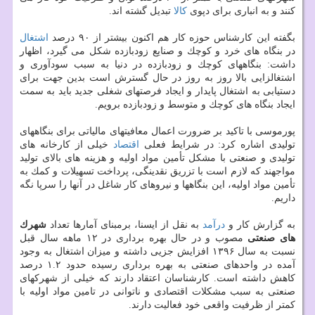
كنند و به انباری برای دپوی
كالا
تبدیل گشته اند.
بگفته این كارشناس حوزه كار هم اكنون بیشتر از ۹۰ درصد
اشتغال
در بنگاه های خرد و كوچك و صنایع زودبازده شكل می گیرد، اظهار
داشت: بنگاههای كوچك و زودبازده در دنیا به سبب سودآوری و
اشتغالزایی بالا روز به روز در حال گسترش است بدین جهت برای
دستیابی به اشتغال پایدار و ایجاد فرصتهای شغلی جدید باید به سمت
ایجاد بنگاه های كوچك و متوسط و زودبازده برویم.
پورموسی با تاكید بر ضرورت اعمال معافیتهای مالیاتی برای بنگاههای
تولیدی اشاره كرد: در شرایط فعلی
اقتصاد
خیلی از كارخانه های
تولیدی و صنعتی با مشكل تأمین مواد اولیه و هزینه های بالای تولید
مواجهند كه لازم است با تزریق نقدینگی، پرداخت تسهیلات و كمك به
تأمین مواد اولیه، این بنگاهها و نیروهای كار شاغل در آنها را سرپا نگه
داریم.
به گزارش كار و
درآمد
به نقل از ایسنا، برمبنای آمارها تعداد
شهرك
های صنعتی
مصوب و در حال بهره برداری در ۱۲ ماهه سال قبل
نسبت به سال ۱۳۹۶ افزایش جزیی داشته و میزان اشتغال به وجود
آمده در واحدهای صنعتی به بهره برداری رسیده حدود ۱.۲ درصد
كاهش داشته است. كارشناسان اعتقاد دارند كه خیلی از شهركهای
صنعتی به سبب مشكلات اقتصادی و ناتوانی در تامین مواد اولیه با
كمتر از ظرفیت واقعی خود فعالیت دارند.