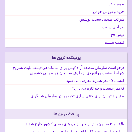
تعمیر تلفن
خرید و فروش خودرو
شرکت صنعتی سخت پوشش
طراحی سایت
فیش حج
قیمت بیسیم
پربیننده ترین ها
درخواست سازمان منطقه آزاد کیش برای ساماندهی قیمت بلیت تشریح
شرایط صنعت هوانوردی از طرف سازمان هواپیمایی کشوری
امسال 40 بذر هیبرید معرفی می شود
کلایمر چیست و چه کاربردی دارد؟
پیشنهاد تهران برای خنثی سازی تحریمها در سازمان شانگهای
پربحث ترین ها
بالاتر از ۳ میلیون زائر اربعین از مرزهای زمینی کشور خارج شدند
ممانعت از هدررفت گاز با اجرای یک طرح پژوهشی در بوشهر