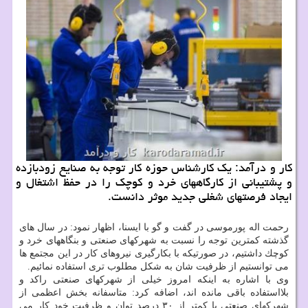
كار و درآمد: یك كارشناس حوزه كار توجه به صنایع زودبازده
و پشتیبانی از كارگاههای خرد و كوچك را در حفظ اشتغال و
ایجاد فرصتهای شغلی جدید موثر دانست.
رحمت اله پورموسی در گفت و گو با ایسنا، اظهار نمود: در سال های
گذشته كمترین توجه را نسبت به شهركهای صنعتی و بنگاههای خرد و
كوچك داشتیم، در صورتیكه با بكارگیری نیروهای كار در این مجتمع ها
می توانستیم از ظرفیت شان به شكل مطلوب تری استفاده نمائیم.
وی با اشاره به اینكه امروز خیلی از شهركهای صنعتی راكد و
بلااستفاده باقی مانده اند، اضافه كرد: متاسفانه بخش اعظمی از
شهركهای صنعتی با كمتر از ۳۰ درصد توان و ظرفیت خود كار می