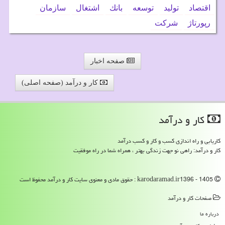
اقتصاد
تولید
توسعه
بانك
اشتغال
سازمان
رپورتاژ
شركت
صفحه اخبار
کار و درآمد (صفحه اصلی)
كار و درآمد
کاریابی و راه اندازی کسب و کار و کسب درآمد
کار و درآمد: راهی نو جهت زندگی بهتر ، همراه شما در راه موفقیت
karodaramad.ir1396 - 1405 : حقوق مادی و معنوی سایت كار و درآمد محفوظ است
صفحات كار و درآمد
درباره ما