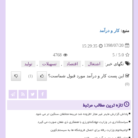
منبع:
كار و درآمد
1398/07/20
15:29:35
4768
5
/
5.0
تگهای خبر:
اشتغال
,
اقتصاد
,
تسهیلات
,
تولید
این پست کار و درآمد مورد قبول شماست؟
(1)
(0)
تازه ترین مطالب مرتبط
پاداش گزارش ماینر غیر مجاز افزوده شد جریمه متخلفان سنگین تر می شود
سیاستگذاری در وزارت جهادکشاورزی با همفکری ذی نفعان صورت می گیرد
اولتیماتوم وزارت رفاه برای اتصال فروشگاه ها به سیستم کوپن
تحقق 60 درصدی درآمد نفتی سالانه