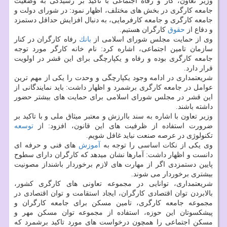
وزیر تعاون، كار و رفاه اجتماعی با تاكید بر رسیدگی به وضعیت
جامعه كارگری در بخش های مختلف، اظهار نمود: در شورای دولت و
جامعه كارگری و جامعه كارفرمایی، به دنبال افزایش حداقل دستمزد
و دفاع از
حقوق
كارگران هستیم.
وی از حمایت مجلس شورای اسلامی از
بانك
رفاه كارگران در كنار
سازمان تامین اجتماعی، اشاره كرد: نام خانه كارگر مورد توجه
جامعه كارگری بوده و رفاه و یكپارچگی برای این قشر در اولویت
قرار دارد.
شریعتمداری در ادامه وجود یكپارچگی و وحدت را یكی از مهم ترین
عوامل در جامعه كارگری برشمرد و اظهار داشت: باید نمایندگانی از
این قشر در مجلس شورای اسلامی برای حمایت های بیشتر حضور
داشته باشند.
وزیر تعاون با اشاره به سند باارزش و معتبر میثاق ملی و با تاكید بر
ضرورت استفاده از ظرفیت های این قانون، افزود: از
توسعه
تكنولوژی در عرصه صنعت نباید غافل شویم.
وی یكی از نكات اساسی را توجه به
آموزش
های فنی و حرفه ای
دانست و اظهار داشت: آمارها نشان میدهد كه كارگران دارای سطوح
پایین دستمزدی اگر از مهارت های لازم برخوردار باشنداز مصونیت
بیشتری برخوردار می شوند.
شریعتمداری، توانایی در مجموعه تعاونی های كارگری كشور،
بالابردن توان اقتصادی كارگران، ایجاد استقامت و توان اقتصادی در
مجموعه جامعه كارگری، تامین مسكن برای جامعه كارگران و
پیشكسوتان این حوزه، استفاده از مجموعه توان مسكن مهر و
مسكن اجتماعی را همچون درخواست های مورد تاكید برشمرد كه