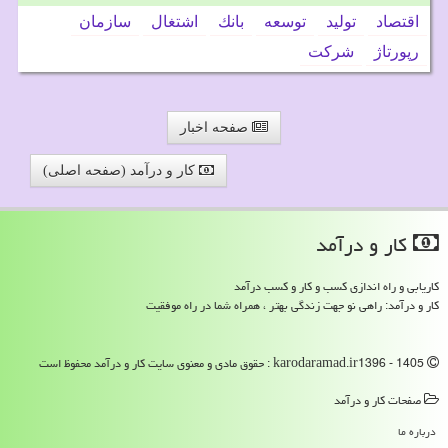
اقتصاد
تولید
توسعه
بانك
اشتغال
سازمان
رپورتاژ
شركت
صفحه اخبار
کار و درآمد (صفحه اصلی)
كار و درآمد
کاریابی و راه اندازی کسب و کار و کسب درآمد
کار و درآمد: راهی نو جهت زندگی بهتر ، همراه شما در راه موفقیت
karodaramad.ir1396 - 1405 : حقوق مادی و معنوی سایت كار و درآمد محفوظ است
صفحات كار و درآمد
درباره ما