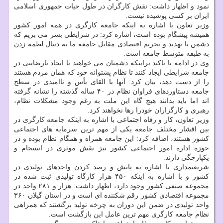
نمود و اظهار داشت: نقش كارگران در طول حیات جمهوری اسلامی
ایران بر كسی پوشیده نیست.
وزیر تعاون با اشاره به اینكه جامعه كارگری در همه امور كشور
همیشه پیشگام بوده است، اشاره كرد: در شرایطی بسر می بریم كه
دشمن با تهدید و تحریم اقتصادی مقابل جامعه ما به دنبال لطمه زدن
به طبقه متوسط جامعه است.
وی در ادامه با تاكید براینكه دشمنان می خواهند با ایجاد نارضایتی در
جامعه شرایطی ایجاد كنند تا نظام پشتوانه خود كه همان مردم هستند
را از دست دهد، بیان كرد: آنها با القای یأس و ناامیدی در سطح
جامعه دستاوردهای فراوان نظام در ۴۰ ساله گذشته را نشانه گرفته
اند اما باید بدانند هیچ گاه این ملت به رغم وجود مشكلات نظام،
رهبری و كارگزاران خودرا رها نخواهند كرد.
وزیر تعاون، كار و رفاه اجتماعی با اشاره به اینكه جامعه كارگری در
بین اقشار مختلف جامعه یكی از مهم ترین سرمایه های اجتماعی
كشور هستند، اضافه كرد: این جامعه همراه و همگام نظام بوده و در
حوزه اداره امور اجتماعی كشور نیز نقش موثری در انسجام و
یكپارچگی دارند.
شریعتمداری با اشاره به پایش و رصد كردن واحدهای تولیدی در
كشور و با اشاره به اینكه ۴۵۰ هزار كارگاه تولیدی ثبت شده در
مجموعه صنفی كشور وجود دارد، اظهار داشت: هزار و ۲۸۱ واحد در
مجموعه اقتصادی كشور رقم شكننده ای است و در استان گیلان ۳۶۰
واحد تولیدی در ضمن این دوران به چرخه تولید برگشتند كه همراهی
نظام جامعه كارگری مهم ترین عامل این بازگشت است.