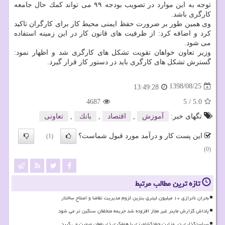
توجه به این موارد در تصویب بودجه ۹۹ می تواند كمك حال جامعه
كارگری باشد.
وی همین طور بر ضرورت حفظ ایمنی محیط كار برای كارگران تاكید
كرد و اضافه كرد: از ظرفیت های قانون كار در این زمینه استفاده
می شود.
وزیر تعاون خواهان تقویت تشكل های كارگری شد و اظهار نمود:
گسترش تشكل های كارگری باید در دستور كار قرار گیرد.
1398/08/25
13:49:28
4687
5
/
5.0
تگهای خبر:
آموزش
,
اقتصاد
,
بانك
,
تعاونی
این پست کار و درآمد مورد قبول شماست؟
(1)
(0)
تازه ترین مطالب مرتبط
بحران ناترازی ۱۰ میلیون لیتری بنزین لزوم مدیریت تقاضا و اصلاح ساختار
پاداش گزارش ماینر غیر مجاز افزوده شد جریمه متخلفان سنگین تر می شود
سیاستگذاری در وزارت جهادکشاورزی با همفکری ذی نفعان صورت می گیرد