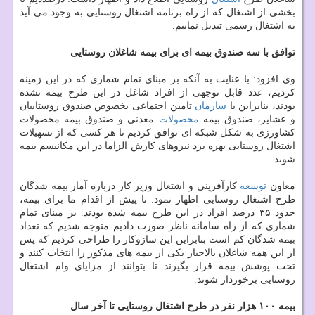
بخشی از اشتغال كه از راه برنامه اشتغال روستایی به وجود می آید
به اشتغال رسمی تبدیل نماییم.
توافق با سه صندوق بیمه ای برای بیمه شاغلان روستایی
وی افزود: با عنایت به آنكه بر مبنای تمام شماری كه در این زمینه
كردیم، عدد قابل توجهی از افراد شاغل در این طرح بیمه نشده
بودند، بنابراین با
سازمان
تامین اجتماعی بخصوص صندوق روستاییان
و عشایر، صندوق بیمه
محصولات
معدنی و صندوق بیمه محصولات
كشاورزی به شكل شبكه ای توافق كردیم تا هر كسی كه از تسهیلات
اشتغال روستایی بهره برد نیروهای كارش الزاما در این مكانیسم بیمه
شوند.
معاون
توسعه
كارآفرینی و اشتغال وزیر كار درباره آمار بیمه شدگان
طرح اشتغال روستایی اظهار نمود: تا پیش از اقدام ما برای بیمه،
حدود ۳۵ درصد افراد در این طرح بیمه شده بودند. بر مبنای تمام
شماری كه از راه سامانه ناظر صورت دادیم متوجه شدیم كه تعداد
بیمه شدگان كم است بنابراین این سازوكار را طراحی كردیم كه پس
از این همه شاغلان بالاجبار یكی از بیمه های مذكور را انتخاب كنند و
تحت پوشش بیمه قرار بگیرند تا بتوانند از مزایای وام اشتغال
روستایی برخوردار شوند.
بیمه ۱۰۰ هزار نفر در طرح اشتغال روستایی تا آخر سال