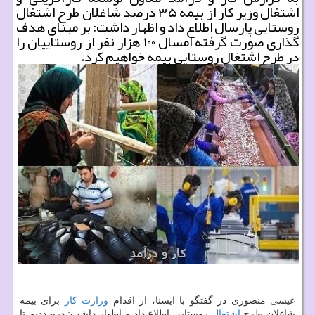
اشتغال وزیر كار از بیمه ۳۵ درصد شاغلان طرح اشتغال
روستایی پارسال اطلاع داد و اظهار داشت: بر مبنای هدف
گذاری صورت گرفته امسال ۱۰۰ هزار نفر از روستاییان را
در طرح اشتغال روستایی بیمه خواهیم كرد.
عیسی منصوری در گفتگو با ایسنا، از اقدام
وزارت كار
برای بیمه
شاغلان طرح
اشتغال
روستایی اطلاع داد و اظهار داشت: درصددیم تا