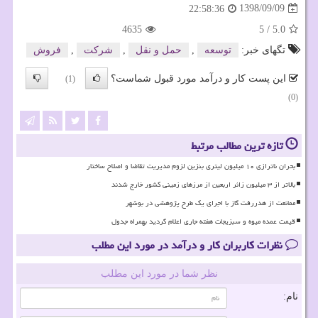
1398/09/09
22:58:36
4635
5
/
5.0
تگهای خبر:
توسعه
,
حمل و نقل
,
شركت
,
فروش
این پست کار و درآمد مورد قبول شماست؟
(1)
(0)
تازه ترین مطالب مرتبط
بحران ناترازی ۱۰ میلیون لیتری بنزین لزوم مدیریت تقاضا و اصلاح ساختار
بالاتر از ۳ میلیون زائر اربعین از مرزهای زمینی کشور خارج شدند
ممانعت از هدررفت گاز با اجرای یک طرح پژوهشی در بوشهر
قیمت عمده میوه و سبزیجات هفته جاری اعلام گردید بهمراه جدول
نظرات کاربران کار و درآمد در مورد این مطلب
نظر شما در مورد این مطلب
نام: