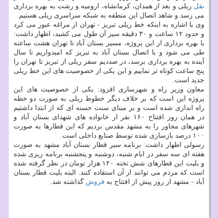
نقل
ریلی و بعد از همدان، كرمانشاه، ارومیه و رشت به بهره برداری
می رسد و شاهد اتصال این منطقه به شبكه سراسری ریلی هستیم.
وی با اشاره به اینكه خط ریلی تبریز - تهران از مراغه عبور می كرد
و حدود ۱۲ ساعت و ۳۰ دقیقه سیر آن طول می كشید، اظهار داشت:
با بهره برداری از این پروژه، مسیر بستان آباد تا تهران هشت ساعته
طی می شود و با اتصال بستان آباد به تبریز كه امیدواریم تا سال
آینده به بهره برداری برسد، در صددیم سفر ریلی از تبریز تا تهران را
پنج ساعت كوتاه تر نماییم و این یكی از خصوصیت های این خط ریلی
جدید است.
معاون وزیر راه و شهرسازی افزود: یكی از خصوصیت های این
پروژه این است كه بر خلاف دیگر خطوط ریلی به صورت دو خطه
راه اندازی شده است و بر مبنای سنت حسنه ای كه از ابتدا داشتیم
در همان روز افتتاح ۱۶۰ نفر از خانواده های شهدای بستان آباد و
شهرهای مجاور را به مشهد مقدس بردیم كه این قطارها به صورت
۱۰۰ درصد بازسازی شده توسط صنایع داخلی است.
رسولی اظهار داشت: برنامه سیر قطار بستان آباد مشهد به صورت
هفته ای سه سفر در ایام شنبه، دوشنبه و پنجشنبه برنامه ریزی شده
و بلیت این قطارهای شش تخته ۱۲۰ هزار تومان در نظر گرفته شده
است كه مردم می توانند از آن استفاده كنند. البته بلیت قطار بستان
آباد - مشهد از روز پیش از افتتاح به
فروش
گذاشته شد.