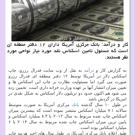
كار و درآمد: بانك مركزی آمریكا دارای ۱۲ دفتر منطقه ای
است كه مسئول تامین اسكناس نقد مورد نیاز نواحی مورد
نظر هستند.
به گزارش كار و
درآمد
به نقل از وب سایت فدرال رزرو، چاپ
اسكناس دلار در آمریكا توسط ۱۲ دفتر منطقه ای فدرال رزرو
صورت می گیرد اما مسئولیت نظارت بر چاپ این اسكناس ها و
تعیین میزان انتشار آنها بر عهده وزارت خزانه داری است. تخمین زده
می شود هم اكنون حدود دو تریلیون دلار اسكناس به شكل نقدی در
امریكا در گردش باشد.
در طول ۱۰ سال گذشته
بانك
مركزی آمریكا به صورت متوسط
سالانه ۷.۱ میلیارد اسكناس منتشر نموده است كه بیشترین میزان
اسكناس چاپ شده مربوط به سال ۲۰۱۲ با ۸.۴ میلیارد اسكناس و
پایین ترین میزان اسكناس چاپ شده مربوط به سال ۲۰۱۴ با ۶
میلیارد اسكناس بوده است.
طبق اعلام بانك مركزی آمریكا، در طول سال های اخیر هزینه چاپ