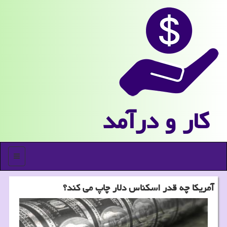
كار و درآمد
منو
آمریكا چه قدر اسكناس دلار چاپ می كند؟