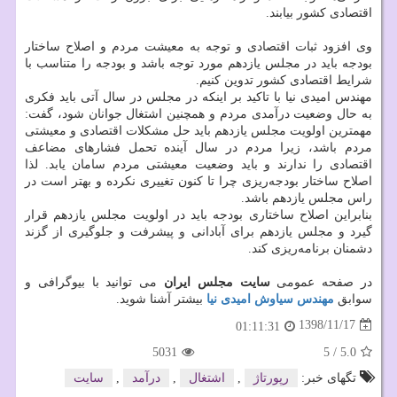
اقتصادی کشور بیابند.
وی افزود ثبات اقتصادی و توجه به معیشت مردم و اصلاح ساختار
بودجه باید در مجلس یازدهم مورد توجه باشد و بودجه را متناسب با
شرایط اقتصادی کشور تدوین کنیم.
مهندس امیدی نیا با تاکید بر اینکه در مجلس در سال آتی باید فکری
به حال وضعیت درآمدی مردم و همچنین اشتغال جوانان شود، گفت:
مهمترین اولویت مجلس یازدهم باید حل مشکلات اقتصادی و معیشتی
مردم باشد، زیرا مردم در سال آینده تحمل فشارهای مضاعف
اقتصادی را ندارند و باید وضعیت معیشتی مردم سامان یابد. لذا
اصلاح ساختار بودجه‌ریزی چرا تا کنون تغییری نکرده و بهتر است در
راس مجلس یازدهم باشد.
بنابراین اصلاح ساختاری بودجه باید در اولویت مجلس یازدهم قرار
گیرد و مجلس یازدهم برای آبادانی و پیشرفت و جلوگیری از گزند
دشمنان برنامه‌ریزی کند.
در صفحه عمومی
سایت مجلس ایران
می توانید با بیوگرافی و
سوابق
مهندس سیاوش امیدی نیا
بیشتر آشنا شوید.
1398/11/17
01:11:31
5031
5
/
5.0
تگهای خبر:
رپورتاژ
,
اشتغال
,
درآمد
,
سایت