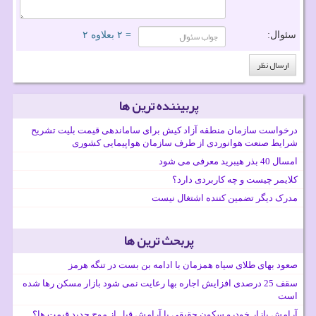
سئوال:
= ۲ بعلاوه ۲
پربیننده ترین ها
درخواست سازمان منطقه آزاد کیش برای ساماندهی قیمت بلیت تشریح
شرایط صنعت هوانوردی از طرف سازمان هواپیمایی کشوری
امسال 40 بذر هیبرید معرفی می شود
کلایمر چیست و چه کاربردی دارد؟
مدرک دیگر تضمین کننده اشتغال نیست
پربحث ترین ها
صعود بهای طلای سیاه همزمان با ادامه بن بست در تنگه هرمز
سقف 25 درصدی افزایش اجاره بها رعایت نمی شود بازار مسکن رها شده
است
آرامش بازار خودرو سکون حقیقی یا آرامش قبل از موج جدید قیمت ها؟