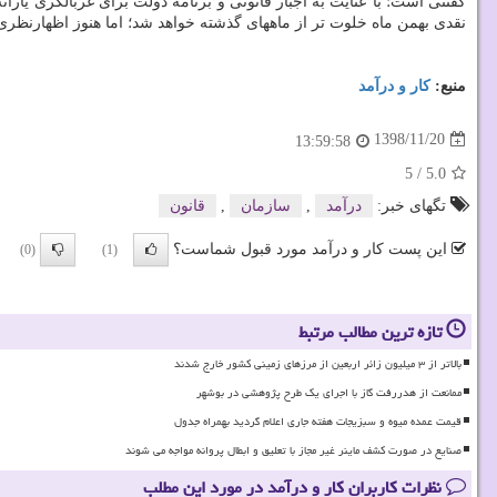
گفتنی است؛ با عنایت به اجبار قانونی و برنامه دولت برای غربالگری یاران
نقدی بهمن ماه خلوت تر از ماههای گذشته خواهد شد؛ اما هنوز اظهارنظری رسمی از جانب مسؤلان همچون ستاد تبصره ۱۴ و سخنگو
منبع:
كار و درآمد
1398/11/20
13:59:58
5
/
5.0
تگهای خبر:
درآمد
,
سازمان
,
قانون
این پست کار و درآمد مورد قبول شماست؟
(0)
(1)
تازه ترین مطالب مرتبط
بالاتر از ۳ میلیون زائر اربعین از مرزهای زمینی کشور خارج شدند
ممانعت از هدررفت گاز با اجرای یک طرح پژوهشی در بوشهر
قیمت عمده میوه و سبزیجات هفته جاری اعلام گردید بهمراه جدول
صنایع در صورت کشف ماینر غیر مجاز با تعلیق و ابطال پروانه مواجه می شوند
نظرات کاربران کار و درآمد در مورد این مطلب