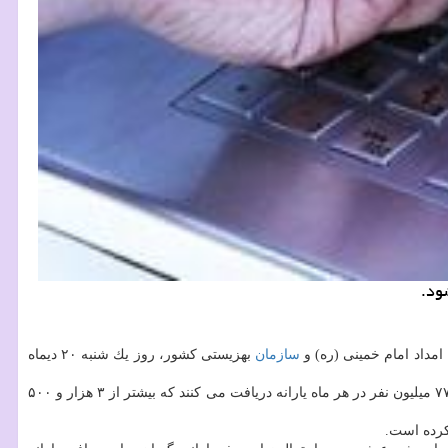
مداد امام خمینی (ره) و
سازمان
بهزیستی كشور، روز یك شنبه ۲۰ دیماه
مبلغ یارانه نقدی در طول سال های گذشته تغییری نكرده و ماهانه به ازای هر نفر ۴۵۵ هزار ریال واریز می شود. بر این اساس در مجموع، حالا نزدیك به ۷۷ میلیون نفر در هر ماه یارانه دریافت می كنند كه بیشتر از ۳ هزار و ۵۰۰