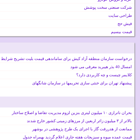
شرکت صنعتی سخت پوشش
طراحی سایت
فیش حج
قیمت بیسیم
درخواست سازمان منطقه آزاد کیش برای ساماندهی قیمت بلیت تشریح شرایط 
امسال 40 بذر هیبرید معرفی می شود
کلایمر چیست و چه کاربردی دارد؟
پیشنهاد تهران برای خنثی سازی تحریمها در سازمان شانگهای
بحران ناترازی ۱۰ میلیون لیتری بنزین لزوم مدیریت تقاضا و اصلاح ساختار
بالاتر از ۳ میلیون زائر اربعین از مرزهای زمینی کشور خارج شدند
ممانعت از هدررفت گاز با اجرای یک طرح پژوهشی در بوشهر
قیمت عمده میوه و سبزیجات هفته جاری اعلام گردید بهمراه جدول