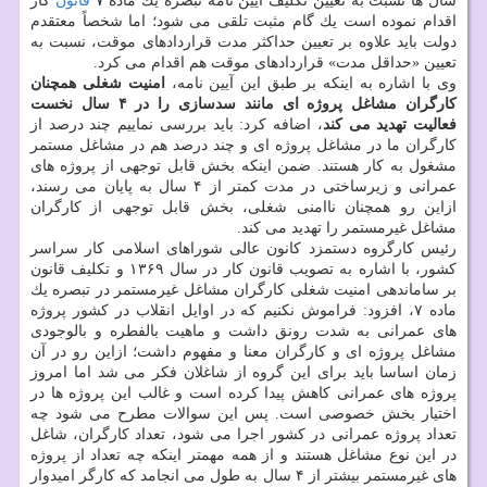
سال ها نسبت به تعیین تكلیف آیین نامه تبصره یك ماده ۷
قانون
كار
اقدام نموده است یك گام مثبت تلقی می شود؛ اما شخصاً معتقدم
دولت باید علاوه بر تعیین حداكثر مدت قراردادهای موقت، نسبت به
تعیین «حداقل مدت» قراردادهای موقت هم اقدام می كرد.
وی با اشاره به اینكه بر طبق این آیین نامه،
امنیت شغلی همچنان
كارگران مشاغل پروژه ای مانند سدسازی را در ۴ سال نخست
فعالیت تهدید می كند
، اضافه كرد: باید بررسی نماییم چند درصد از
كارگران ما در مشاغل پروژه ای و چند درصد هم در مشاغل مستمر
مشغول به كار هستند. ضمن اینكه بخش قابل توجهی از پروژه های
عمرانی و زیرساختی در مدت كمتر از ۴ سال به پایان می رسند،
ازاین رو همچنان ناامنی شغلی، بخش قابل توجهی از كارگران
مشاغل غیرمستمر را تهدید می كند.
رئیس كارگروه دستمزد كانون عالی شوراهای اسلامی كار سراسر
كشور، با اشاره به تصویب قانون كار در سال ۱۳۶۹ و تكلیف قانون
بر ساماندهی امنیت شغلی كارگران مشاغل غیرمستمر در تبصره یك
ماده ۷، افزود: فراموش نكنیم كه در اوایل انقلاب در كشور پروژه
های عمرانی به شدت رونق داشت و ماهیت بالفطره و بالوجودی
مشاغل پروژه ای و كارگران معنا و مفهوم داشت؛ ازاین رو در آن
زمان اساسا باید برای این گروه از شاغلان فكر می شد اما امروز
پروژه های عمرانی كاهش پیدا كرده است و غالب این پروژه ها در
اختیار بخش خصوصی است. پس این سوالات مطرح می شود چه
تعداد پروژه عمرانی در كشور اجرا می شود، تعداد كارگران، شاغل
در این نوع مشاغل هستند و از همه مهمتر اینكه چه تعداد از پروژه
های غیرمستمر بیشتر از ۴ سال به طول می انجامد كه كارگر امیدوار