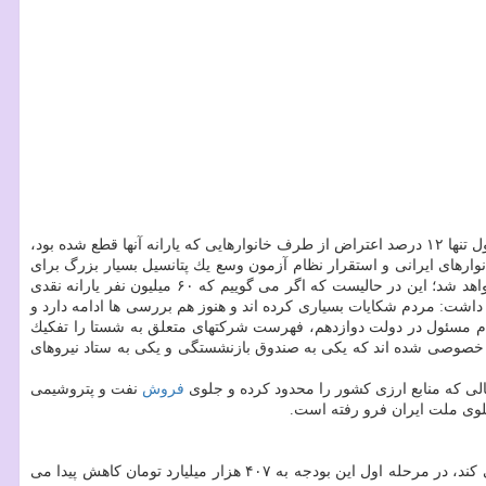
به نقل از مهر، سخنرانی وزیر تعاون، كار و رفاه اجتماعی در جلسه هیات نمایندگان اتاق بازرگانی ایران با اشاره به اینكه در دور اول تنها ۱۲ درصد اعتراض از طرف خانوارهایی كه یارانه آنها قطع شده بود،
ار نظام اطلاعاتی خانوارهای ایرانی و استقرار نظام آزمون وسع یك پتانسیل بسیار بزرگ برای
مردم است. وی ادامه داد: نیازمندیم در جهت توانمندسازی مردم اقدام كنیم؛ اما آزمون وسع به شناسایی واقعی مردمی كه نیاز به كمك دارند، منجر خواهد شد؛ این در حالیست كه اگر می گوییم كه ۶۰ میلیون نفر یارانه نقدی
 داشت: مردم شكایات بسیاری كرده اند و هنوز هم بررسی ها ادامه دارد و
م مسئول در دولت دوازدهم، فهرست شركتهای متعلق به شستا را تفكیك
خصوصی شده اند كه یكی به صندوق بازنشستگی و یكی به ستاد نیروهای
ی كه منابع ارزی كشور را محدود كرده و جلوی
فروش
نفت و پتروشیمی
وی ملت ایران فرو رفته است.
وزیر تعاون كار و رفاه اجتماعی با اشاره به بودجه دولت در سال ۱۳۹۸ اظهار داشت: وقتی دولت بودجه ای را تقدیم مجلس با رقم ۴۷۰ هزار میلیارد می كند، در مرحله اول این بودجه به ۴۰۷ هزار میلیارد تومان كاهش پیدا می