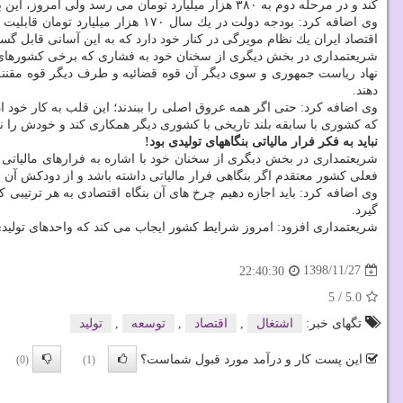
كند و در مرحله دوم به ۳۸۰ هزار میلیارد تومان می رسد ولی امروز، این بودجه ۳۰۱ هزار میلیارد تومان شده است.
وی اضافه كرد: بودجه دولت در یك سال ۱۷۰ هزار میلیارد تومان قابلیت عمل ندارد و طبیعی است با این شرایط تكانه های فوق العاده ای بر نظام اقتصادی كشور ایجاد شود؛ هر چند بودجه عمومی كل
اقتصاد ایران یك نظام مویرگی در كنار خود دارد كه به این آسانی قابل گس
شریعتمداری در بخش دیگری از سخنان خود به فشاری كه برخی كشورهای اروپ
نهاد ریاست جمهوری و سوی دیگر آن قوه قضائیه و طرف دیگر قوه مقننه ا
دهند.
وی اضافه كرد: حتی اگر همه عروق اصلی را ببندند؛ این قلب به كار خود ا
كه كشوری با سابقه بلند تاریخی با كشوری دیگر همكاری كند و خودش را نو
نباید به فكر فرار مالیاتی بنگاههای تولیدی بود!
شریعتمداری در بخش دیگری از سخنان خود با اشاره به فرارهای مالیاتی 
فعلی كشور معتقدم اگر بنگاهی فرار مالیاتی داشته باشد و از دودكش آن بن
گیرد.
شریعتمداری افزود: امروز شرایط كشور ایجاب می كند كه واحدهای تولید
1398/11/27
22:40:30
5
/
5.0
تگهای خبر:
اشتغال
,
اقتصاد
,
توسعه
,
تولید
این پست کار و درآمد مورد قبول شماست؟
(0)
(1)