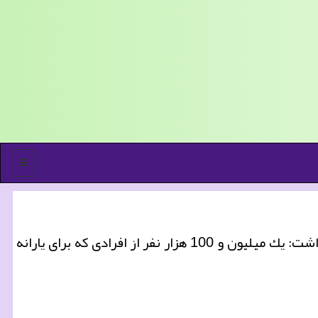
منو
به گزارش كار و درآمد وزیر تعاون از استقرار نظام آزمون وسع برای شناسایی دقیق افراد نیازمند آگاهی داد و اظهار داشت: یك میلیون و 100 هزار نفر از افرادی كه برای یارانه