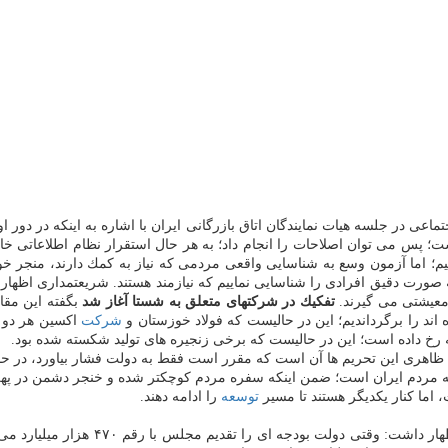
ت: مجموع شكایات حالا به ۴.۵ درصد رسیده است؛ پس می توان اصلاحات را انجام داد؛ به هر حال استقر
به صورت دقیق افرادی را شناسایی نماییم كه نیازمند هستند. شریعتمداری اظهار
تفكیك در شركتهای متعلق به شستا آغاز شد
بگفته این مقا
 اند را برگرداندیم؛ این در حالیست كه فولاد خوزستان و
شركت
اكسین هر دو 
 رخ داده است؛ این در حالیست كه برخی زنجیره های تولید شكسته شده بود.
اهری این تحریم ها آن است كه مقرر است فقط به دولت فشار بیاورد، در حال
ه مردم ایران است؛ ضمن اینكه سفره مردم كوچكتر شده و خنجر دشمن در پهل
اما كنار یكدیگر هستند تا مسیر
توسعه
را ادامه دهند.