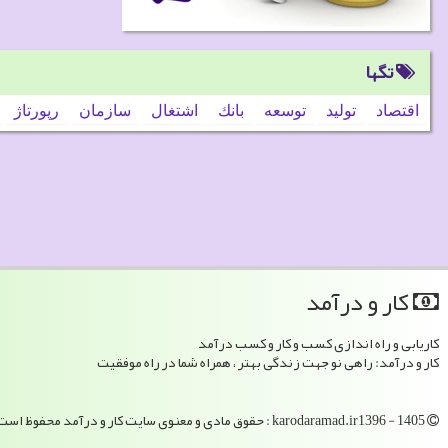
تگها
اقتصاد
تولید
توسعه
بانك
اشتغال
سازمان
رپورتاژ
كار و درآمد
کاریابی و راه اندازی کسب و کار و کسب درآمد
کار و درآمد: راهی نو جهت زندگی بهتر ، همراه شما در راه موفقیت
karodaramad.ir1396 - 1405 : حقوق مادی و معنوی سایت كار و درآمد محفوظ است