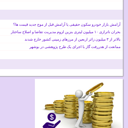
آرامش بازار خودرو سکون حقیقی یا آرامش قبل از موج جدید قیمت ها؟
بحران ناترازی ۱۰ میلیون لیتری بنزین لزوم مدیریت تقاضا و اصلاح ساختار
بالاتر از ۳ میلیون زائر اربعین از مرزهای زمینی کشور خارج شدند
ممانعت از هدررفت گاز با اجرای یک طرح پژوهشی در بوشهر