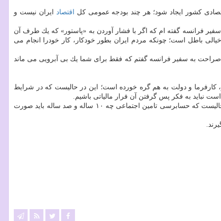
اقتصاد
ایران نیست و
سفیر فرانسه گفته ام كه اگر با فشار آوردن به «پاستور» كه یك طرف آن
خیالی باطل است؛ چونكه مردم ایران بطور خودكار، كار خودرا انجام می
 به صراحت به سفیر فرانسه گفتم كه فقط برای شما یك بی آبرویی می ماند
ر، كارفرما و دولت به هم گره خورده است؛ این در حالیست كه در شرایط
است نباید به فكر پس گرفتن آن فرار مالیاتی باشیم.
وی اضافه كرد: باید اجازه دهیم چرخ های آن بنگاه اقتصادی به هر ترتیبی كه ممكنست بچرخد حتی اگر ما بخواهیم به حق مالیات را وصول كنیم؛ این در حالیست كه حسابرسی تامین اجتماعی چه ۱۰ ساله و صد ساله باید صورت
رند.