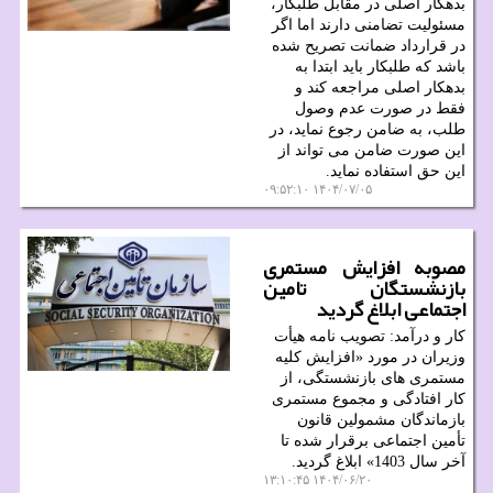
بدهکار اصلی در مقابل طلبکار،
مسئولیت تضامنی دارند اما اگر
در قرارداد ضمانت تصریح شده
باشد که طلبکار باید ابتدا به
بدهکار اصلی مراجعه کند و
فقط در صورت عدم وصول
طلب، به ضامن رجوع نماید، در
این صورت ضامن می تواند از
این حق استفاده نماید.
۱۴۰۴/۰۷/۰۵ ۰۹:۵۲:۱۰
مصوبه افزایش مستمری
بازنشستگان تامین
اجتماعی ابلاغ گردید
کار و درآمد: تصویب نامه هیأت
وزیران در مورد «افزایش کلیه
مستمری های بازنشستگی، از
کار افتادگی و مجموع مستمری
بازماندگان مشمولین قانون
تأمین اجتماعی برقرار شده تا
آخر سال 1403» ابلاغ گردید.
۱۴۰۴/۰۶/۲۰ ۱۳:۱۰:۴۵