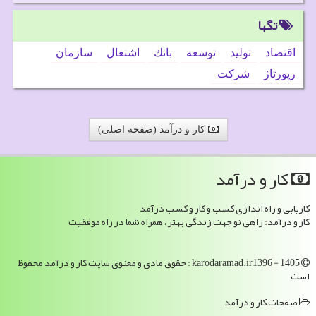
تگها
اقتصاد
تولید
توسعه
بانك
اشتغال
سازمان
رپورتاژ
شركت
کار و درآمد (صفحه اصلی)
كار و درآمد
کاریابی و راه اندازی کسب و کار و کسب درآمد
کار و درآمد: راهی نو جهت زندگی بهتر ، همراه شما در راه موفقیت
karodaramad.ir1396 - 1405 : حقوق مادی و معنوی سایت كار و درآمد محفوظ
است
صفحات كار و درآمد