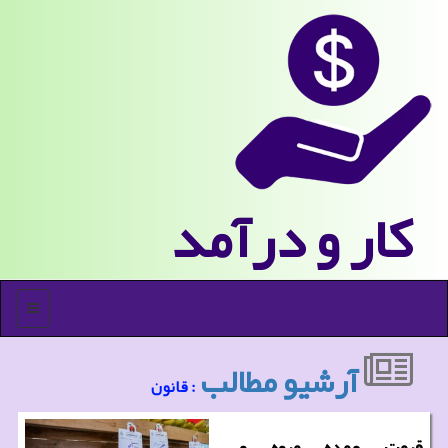
كار و درآمد
منو
آرشیو مطالب
: قانون
قیمت عمده میوه و