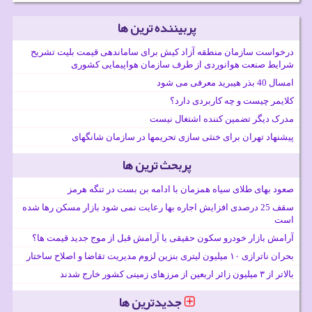
پربیننده ترین ها
درخواست سازمان منطقه آزاد کیش برای ساماندهی قیمت بلیت تشریح
شرایط صنعت هوانوردی از طرف سازمان هواپیمایی کشوری
امسال 40 بذر هیبرید معرفی می شود
کلایمر چیست و چه کاربردی دارد؟
مدرک دیگر تضمین کننده اشتغال نیست
پیشنهاد تهران برای خنثی سازی تحریمها در سازمان شانگهای
پربحث ترین ها
صعود بهای طلای سیاه همزمان با ادامه بن بست در تنگه هرمز
سقف 25 درصدی افزایش اجاره بها رعایت نمی شود بازار مسکن رها شده
است
آرامش بازار خودرو سکون حقیقی یا آرامش قبل از موج جدید قیمت ها؟
بحران ناترازی ۱۰ میلیون لیتری بنزین لزوم مدیریت تقاضا و اصلاح ساختار
بالاتر از ۳ میلیون زائر اربعین از مرزهای زمینی کشور خارج شدند
جدیدترین ها