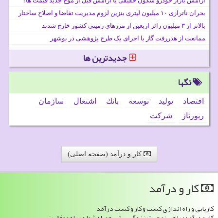
آرامش بازار خودرو سکون حقیقی یا آرامش قبل از موج جدید قیمت ها؟
بحران ناترازی ۱۰ میلیون لیتری بنزین لزوم مدیریت تقاضا و اصلاح ساختار
بالاتر از ۳ میلیون زائر اربعین از مرزهای زمینی کشور خارج شدند
ممانعت از هدررفت گاز با اجرای یک طرح پژوهشی در بوشهر
جدیدترین ها
تگها
اقتصاد
تولید
توسعه
بانك
اشتغال
سازمان
رپورتاژ
شركت
کار و درآمد (صفحه اصلی)
كار و درآمد
کاریابی و راه اندازی کسب و کار و کسب درآمد
کار و درآمد: راهی نو جهت زندگی بهتر ، همراه شما در راه موفقیت