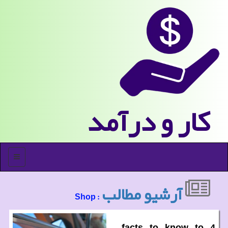
كار و درآمد
منو
آرشیو مطالب
: Shop
4 facts to know to