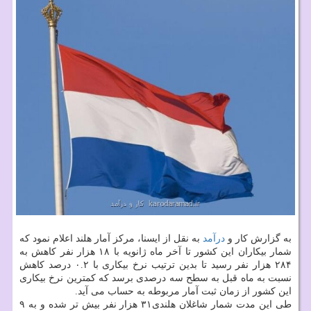
به گزارش كار و
درآمد
به نقل از ایسنا، مركز آمار هلند اعلام نمود كه
شمار بیكاران این كشور تا آخر ماه ژانویه با ۱۸ هزار نفر كاهش به
۲۸۴ هزار نفر رسید تا بدین ترتیب نرخ بیكاری با ۰.۲ درصد كاهش
نسبت به ماه قبل به سطح سه درصدی برسد كه كمترین نرخ بیكاری
این كشور از زمان ثبت آمار مربوطه به حساب می آید.
طی این مدت شمار شاغلان هلندی۳۱ هزار نفر بیش تر شده و به ۹