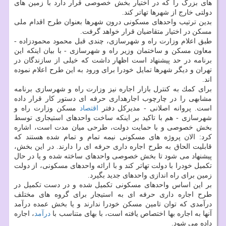
های بزرگ را كه در اختیار بخش خصوصی قرار دارد با زمین های
دولتی خارج از شهرها تهاتر كند.
بدین ترتیب واحدهای مسكونی درون شهرها بعنوان طرح اقدام ملی
مسكن در اختیار متقاضیان قرار خواهد گرفت.
طبق اعلام وزارت راه و شهرسازی، چندی قبل محمود محمودزاده -
معاون مسكن و ساختمان وزیر راه و شهرسازی - با بیان اینكه این
برنامه در حد پیشنهاد است اظهار داشت كه خیلی از سازندگان در
تهران و دیگر شهرها تمایل خودرا برای ورود به این طرح اعلام نموده
اند.
برای كمك به كنترل بازار اجاره نیز وزارت راه و شهرسازی برنامه
مشابهی را در چارچوب اجارهداری حرفه ای دستور كار قرار داده
است. پروانه اصلانی - مدیركل دفتر
اقتصاد
مسكن وزارت راه و
شهرسازی - هم با تاكید بر اینكه ساخت واحدهای استیجاری توسط
بخش خصوصی و با حمایت دولت، طرحی میان مدت است، اشاره
كرد: الان پروژه های مسكونی نیمه تمام و تمام شده هستند كه
قابلیت الحاق به طرح اجاره داری حرفه ای را دارند. در این بخش،
پیشنهاد می شود تا بخش خصوصی واحدهای ساخته شده و یا در حال
تكمیل خودرا با دولت تهاتر كند و با ارائه واحدهای مسكونی، از دولت
زمین برای راه اندازی واحدهای جدید بگیرد.
بر این اساس واحدهای مسكونی تكمیل شده و در دست تكمیل در
طرح اجاره داری حرفه ای به استیجار برای گروه های مختلف
درآمدی كه توان تامین مسكن خودرا ندارند و یا بخش عمده درآمد
آنها به اجاره بها اختصاص یافته است، با بهای متناسب با
درآمد
، اجاره
داده می شود.