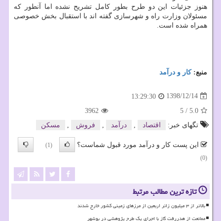
هنوز جزئیات این دو طرح بطور كامل تشریح نشده اما آنطور كه
مسئولان وزارت راه و شهرسازی گفته اند با استقبال بخش خصوصی
همراه شده است.
منبع:
كار و درآمد
1398/12/14
13:29:30
3962
5
/
5.0
تگهای خبر:
اقتصاد
,
درآمد
,
فروش
,
مسكن
این پست کار و درآمد مورد قبول شماست؟
(1)
(0)
تازه ترین مطالب مرتبط
بالاتر از ۳ میلیون زائر اربعین از مرزهای زمینی کشور خارج شدند
ممانعت از هدررفت گاز با اجرای یک طرح پژوهشی در بوشهر