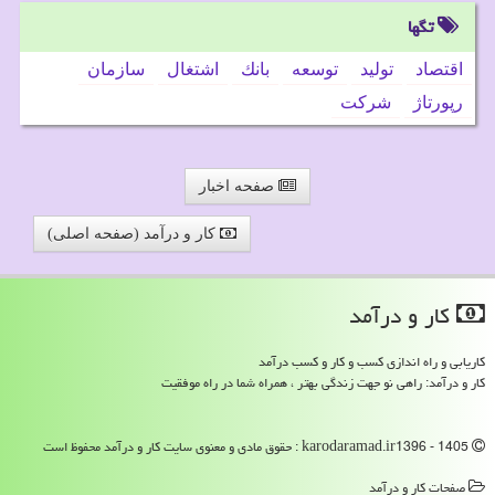
تگها
اقتصاد
تولید
توسعه
بانك
اشتغال
سازمان
رپورتاژ
شركت
صفحه اخبار
کار و درآمد (صفحه اصلی)
كار و درآمد
کاریابی و راه اندازی کسب و کار و کسب درآمد
کار و درآمد: راهی نو جهت زندگی بهتر ، همراه شما در راه موفقیت
karodaramad.ir1396 - 1405 : حقوق مادی و معنوی سایت كار و درآمد محفوظ است
صفحات كار و درآمد