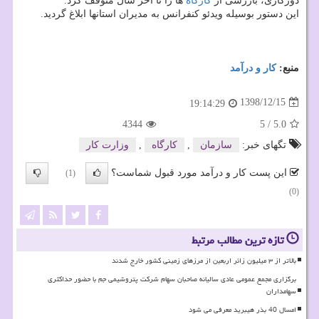
دوركاری، بازرسی از
كارگاه
ها را تا آخر سال متوقف كرد.
این دستور بوسیله ویدئو كنفرانس به مدیران استانها ابلاغ گردید.
منبع:
كار و درآمد
1398/12/15
19:14:29
4344
5
/
5.0
تگهای خبر:
سازمان
,
كارگاه
,
وزارت كار
این پست کار و درآمد مورد قبول شماست؟
(1)
(0)
تازه ترین مطالب مرتبط
بالاتر از ۳ میلیون زائر اربعین از مرزهای زمینی کشور خارج شدند
برگزاری مجمع عمومی عادی سالیانه صاحبان سهام شرکت پتروشیمی جم با حضور حداکثری
سهامداران
امسال 40 بذر هیبرید معرفی می شود