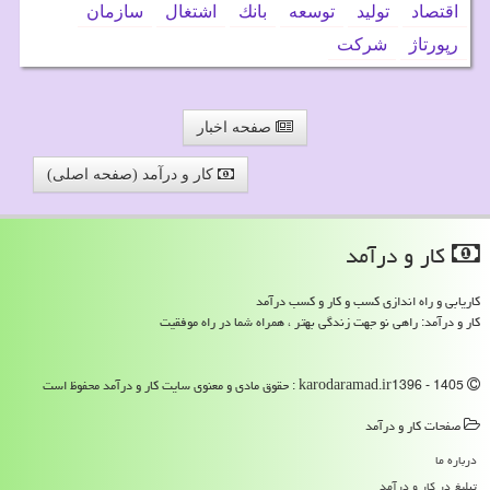
اقتصاد
تولید
توسعه
بانك
اشتغال
سازمان
رپورتاژ
شركت
صفحه اخبار
کار و درآمد (صفحه اصلی)
كار و درآمد
کاریابی و راه اندازی کسب و کار و کسب درآمد
کار و درآمد: راهی نو جهت زندگی بهتر ، همراه شما در راه موفقیت
karodaramad.ir1396 - 1405 : حقوق مادی و معنوی سایت كار و درآمد محفوظ است
صفحات كار و درآمد
درباره ما
تبلیغ در كار و درآمد