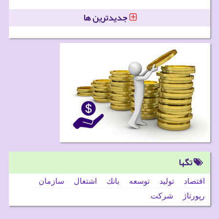
جدیدترین ها
تگها
اقتصاد
تولید
توسعه
بانك
اشتغال
سازمان
رپورتاژ
شركت