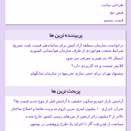
طراحی سایت
فیش حج
قیمت بیسیم
پربیننده ترین ها
درخواست سازمان منطقه آزاد کیش برای ساماندهی قیمت بلیت تشریح
شرایط صنعت هوانوردی از طرف سازمان هواپیمایی کشوری
امسال 40 بذر هیبرید معرفی می شود
کلایمر چیست و چه کاربردی دارد؟
پیشنهاد تهران برای خنثی سازی تحریمها در سازمان شانگهای
پربحث ترین ها
آرامش بازار خودرو سکون حقیقی یا آرامش قبل از موج جدید قیمت ها؟
بحران ناترازی ۱۰ میلیون لیتری بنزین لزوم مدیریت تقاضا و اصلاح ساختار
بالاتر از ۳ میلیون زائر اربعین از مرزهای زمینی کشور خارج شدند
ممانعت از هدررفت گاز با اجرای یک طرح پژوهشی در بوشهر