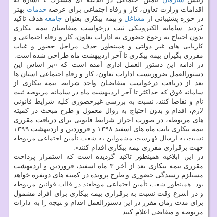
رئیس
سازمان
تأمین اجتماعی در ابلاغیه ای مشترك با اشاره به
اقدامات وزارت تعاون، كار و رفاه اجتماعی برای عرضه
خدمات
بهتر
در حوزه پشتیبانی از
مشاغل
و بیمه بیكاری بعنوان
جامعه
هدف تاكید
كردند: سامانه الكترونیكی ثبت درخواست متقاضیان بیمه بیكاری
بدون احتیاج به رجوع حضوری به ادارات تعاون، كار و رفاه اجتماعی و
كاریابی های غیر دولتی و همینطور حذف مراحل حضور و غیاب
مقرری بگیران بیمه بیكاری تا آخر اردیبهشت ماه طراحی شده است.
‎در ادامه این دستور العمل اداری آمده است كه «بر اساس این
دستورالعمل ضروریست ادارات تعاون، كار و رفاه اجتماعی استان ها
بعد از دریافت درخواست متقاضیان واجد شرایط بیمه بیكاری از
سامانه فوق كه حداكثر تا آخر اردیبهشت ماه در سامانه مربوطه ثبت
نام و تقاضا كنند، نسبت به بررسی غیرحضوری كلیه شرایط قانونی
لازم، اقدام و بدون احتیاج به روال معمول و طرح مبحث در كمیته
های مربوطه، در صورت احراز شرایط قانونی برای دریافت مقرری
بیمه بیكاری بابت ماه های اسفند ۱۳۹۸ و فروردین و اردیبهشت ۱۳۹۹
نسبت به ارسال فهرست مشمولین به شعب تأمین اجتماعی مربوطه
جهت برقراری مقرری بیمه بیكاری اقدام كنند».
در این ابلاغیه همینطور تاكید گردیده است كه استمرار پرداخت
مقرری بیمه بیكاری بعد از آخر ۳ ماه اسفند، فروردین و اردیبهشت
مستلزم رسیدگی حضوری و طرح پرونده در كمیته های دونفره خواهد
بود. همینطور شعب تأمین اجتماعی موظفند در قالب قوانین مربوطه
و در اسرع وقت نسبت به برقراری بیمه بیكاری برای افراد مشمول
برای مدت زمان مقرر در این دستورالعمل اقدام و نتیجه را به ادارات
مربوطه و متقاضی اعلام كنند.