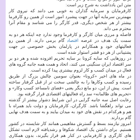
متن این یادداشت به شرح زیر است:
کارفرمایان و سرمایه گذاران به خوبی می دانند که نیروی کار
مهمترین سرمایه آنها در جهت پیشبرد امور است از همین رو کارفرما
بیشتر از هر شخص دیگری، قدر کارگر را می شناسد و مقام آنرا
محترم می داند.
فاصله و مرزی میان کارگر و کارفرما وجود ندارد چه اینکه هر دو به
سمت یک هدف در عرصه
اقتصاد
گام برمی دارند. از همین رو
فعالیتهای خود و همکارانم در پارلمان بخش خصوصی در جهت
پشتیبانی از هر دو قشر استوار شده است.
در روزهایی که سایه کرونا بر سایه تحریم افزوده شده و هر دو بر
سر اقتصاد ایران سنگینی می کنند، اتحاد و همت همه جانبه گروه های
فعال در میدان کسب و کار لزوم بیشتری پیدا کرده است.
در ماه های اخیر «کرونا» بعنوان سومین چالش بزرگ از طریق
رسیده و کسب وکارها را به چالشی سخت تر از قبل گرفتار ساخته
است. پیش از این، دو مانع دیگر یعنی «فضای نامساعد کسب وکار» و
«تحریم های ظالمانه» سد راه فعالیتهای اقتصادی قرار گرفته بود.
رعایت اصل سه جانبه گرایی در این شرایط دشوار بیشتر از گذشته
می تواند راهگشا باشد. کارگران، کارفرمایان و دولت باید همراه با
هم و هرکدام در نقش های خود به میدان بیایند و به سمت هدف نهایی
گام بردارند.
امروز نیازمند بسط و گسترش مفاهیمی همانند کار شایسته در کشور
هستیم. برای داشتن یک اقتصاد شکوفا و رشدیافته لازم است تشکل
های کارگری و کارفرمایی در کنار هم قرار بگیرند، بدون همکاری