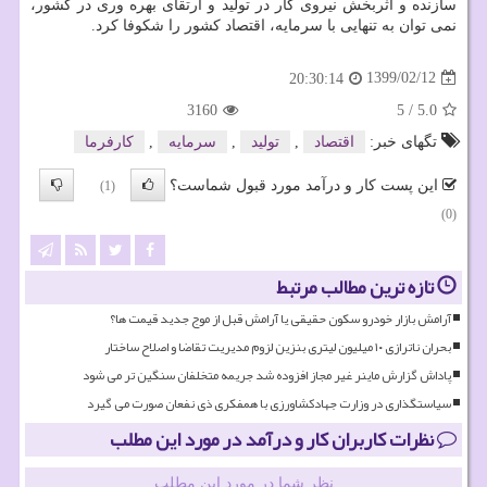
سازنده و اثربخش نیروی کار در تولید و ارتقای بهره وری در کشور،
نمی توان به تنهایی با سرمایه، اقتصاد کشور را شکوفا کرد.
1399/02/12
20:30:14
3160
5
/
5.0
تگهای خبر:
اقتصاد
,
تولید
,
سرمایه
,
كارفرما
این پست کار و درآمد مورد قبول شماست؟
(1)
(0)
تازه ترین مطالب مرتبط
آرامش بازار خودرو سکون حقیقی یا آرامش قبل از موج جدید قیمت ها؟
بحران ناترازی ۱۰ میلیون لیتری بنزین لزوم مدیریت تقاضا و اصلاح ساختار
پاداش گزارش ماینر غیر مجاز افزوده شد جریمه متخلفان سنگین تر می شود
سیاستگذاری در وزارت جهادکشاورزی با همفکری ذی نفعان صورت می گیرد
نظرات کاربران کار و درآمد در مورد این مطلب
نظر شما در مورد این مطلب