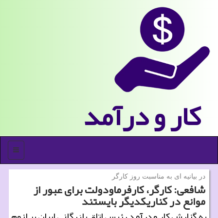
كار و درآمد
منو
در بیانیه ای به مناسبت روز كارگر
شافعی: كارگر، كارفرماودولت برای عبور از
موانع در كناریكدیگر بایستند
به گزارش كار و درآمد رئیس اتاق بازرگانی ایران بر لزوم