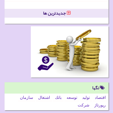
جدیدترین ها
تگها
اقتصاد
تولید
توسعه
بانك
اشتغال
سازمان
رپورتاژ
شركت