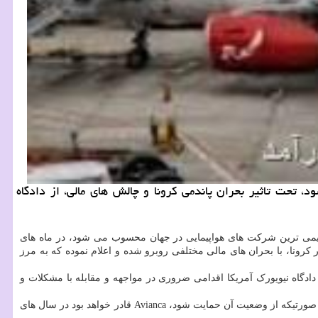
ن محسوب می شود، تحت تاثیر بحران پاندمی كرونا و چالش های مالی، از دادگاه
مریکایی لاتین و از قدیمی ترین شرکت های هواپیمایی در جهان محسوب می شود، در ماه های
ونا، با بحران های مالی مختلفی روبرو شده و اعلام نموده که به مرز
 ورف، مدیرعامل این ایرلاین کلمبیایی در این خصوص خاطرنشان کرده است: ثبت درخواست پشتیبانی از وضعیت و ورشکستگی Avianca در دادگاه نیویورک آمریکا اقدامی ضروری در مواجهه و مقابله با مشکلات و
طبق گزارش فایننشال تایمز و رویترز، ایشان سپس سخنان خود اضافه کرد: بحران پاندمی کرونا بزرگترین چالش تاریخ ۱۰۰ ساله این شرکت است و در صورتیکه از وضعیت آن حمایت شود، Avianca قادر خواهد بود در سال های