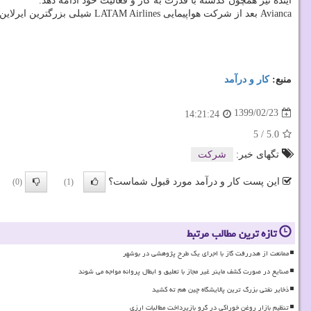
آینده نیز همچون گذشته با قدرت به کار و فعالیت خود ادامه دهد.
Avianca بعد از شرکت هواپیمایی LATAM Airlines شیلی بزرگترین ایرلاین در منطقه آمریکای لاتین و بعد از هلند نیز قدیمی ترین هواپیمایی جهان بشمار می رود.
منبع:
كار و درآمد
1399/02/23
14:21:24
5
/
5.0
تگهای خبر:
شركت
این پست کار و درآمد مورد قبول شماست؟
(0)
(1)
تازه ترین مطالب مرتبط
ممانعت از هدررفت گاز با اجرای یک طرح پژوهشی در بوشهر
صنایع در صورت کشف ماینر غیر مجاز با تعلیق و ابطال پروانه مواجه می شوند
ذخایر نفتی بزرگ ترین پالایشگاه چین هم ته کشید
تنظیم بازار روغن خوراکی در گرو بازپرداخت مطالبات ارزی