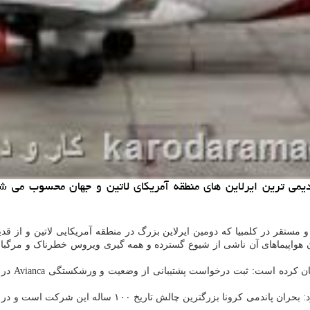
یی Avianca كه از بزرگترین و قدیمی ترین ایرلاین های منطقه آمریكای لاتین و جها
از ایسنا، شرکت هواپیمایی Avianca فعال و مستقر در کلمبیا که دومین ایرلاین بزرگ در منطقه آ
هواپیماهای آن ناشی از شیوع گسترده و همه گیری ویروس خطرناک و مرگبار کر
آنکو وندر