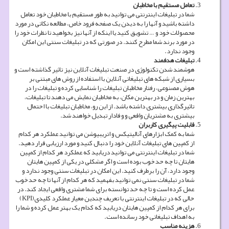
تعامل مستقیم با مخاطبان
شما در تبلیغات اینترنتی می توانید به طور مستقیم با مخاطبان خود تعامل
داشته باشید و آنها را به دیدن یک صفحه فرود خاص، مطالعه نکاتی در مورد
محصولات خود و … تشویق کنید یا اینکه از آنها نیز بخواهید تا نظرات خود را
در مورد برند شما مطرح کنند. در صورتی که در تبلیغات سنتی این امکان
وجود ندارد.
تبلیغات هدفمند
هوشمند شدن تکنولوژی در صنعت تبلیغات آنلاین نیز تاثیر گذاشته است و
بسیاری از شبکه های تبلیغاتی آنلاین با استفاده از روش های مبتنی بر
هوش مصنوعی، رفتار مخاطبان تبلیغات را شناسایی کرده و تبلیغات را در
بهترین زمان و در بهترین مکان، به مخاطبان نمایش می دهند تا تبلیغات،
تاثیرگذاری بیشتری داشته باشد. از این رو، مخاطبان تبلیغات با احتمال
بیشتری به مشتریان واقعی و و فادار تبدیل خواهند شد.
قابلیت پیگیری کاربران
شما به کمک ابزارهای آنالیتیکس و اتریبیوشن می توانید عملکرد هر کدام
از کمپین های تبلیغات آنلاین خود را دنبال کنید و مورد ارزیابی قرار دهید.
شما در تبلیغات اینترنتی می توانید دریابید که عملکرد هر کدام از کمپین
هایتان تا چه حد خوب بوده است و اگر مشکلی در یکی از کمپین هایتان
وجود دارد، آن را برطرف کنید. این امکان در تبلیغات سنتی وجود ندارد و
شما در تبلیغات سنتی نمی توانید بفهمید که هر کدام از آنها تا چه حد خوب
عمل کرده است و تا چه حد توانسته برای شما مشتری واقعی ایجاد کند. در
حالی که در تبلیغات اینترنتی با تعریف چندین معیار عملکرد کلیدی
(KPI)
برای هر کدام از کمپین هایتان دریابید که کدام یک بهتر عمل کرده و شما را
به اهداف تبلیغاتی خود رسانده است.
هزینه مناسب