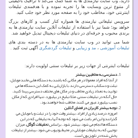
دارید، وب سایت نیازمندی ها به شما کمک می‌کند تا ترافیک باکیفیتی
از متنوع ترین وبسایت ها را تجربه نموده و با هدفمندی تبلیغات
اینترنتی خود، مخاطب خود را به صفحه مورد نظر خود جلب کنید.
سرویس تبلیغاتی نیازمندی ها همواره کنار کسب و کارهای بزرگ
خواهد بود؛ شما نیز با استفاده از تبلیغات آنلاین سایت نیازمندی ها به
برندی محبوب و حرفه‌ای در دنیای تبلیغات دیجیتال تبدیل خواهید شد.
شما می توانید در وب سایت نیازمندی ها به در دسته بندی های
تبلیغات آموزشی
،
مد و زیبایی
و
تبلیغات گردشگری
آگهی ثبت کنید .
تبلیغات اینترنتی از جهات زیر بر تبلیغات سنتی اولویت دارند:
دسترسی به مخاطبین بیشتر
از آنجا که افراد معمولا در هر مکانی که باشند به دستگاه هایی مانند موبایل،
تبلت و دسکتاپ دسترسی دارند، با بازاریابی به کمک این دستگاه ها می
توانید به تعداد زیادی مخاطب و در مکان های مختلف دسترسی پیدا کنید.
حال آنکه در تبلیغات سنتی، مثلا تبلیغ در بیلبورد، تنها افرادی که از مکان
نصب بیلبورد عبور می کنند، مخاطب شما خواهند بود.
توجه بیشتر کاربران در فضای آنلاین
امروزه، درصد زیادی از افراد، بیشتر وقت خود را در تبلت و یا موبایل می
گذرانند و این امر باعث می شود که توجه آنها به تبلیغاتی که در این
دستگاه ها انجام می شود، بیشتر شود. براساس
تحقیقات گوگل
، میزان
توجهی که به تبلیغات موبایلی در محیط یوتیوب می شود، بیشتر از تبلیغات
پخش شده در تلویزیون است.