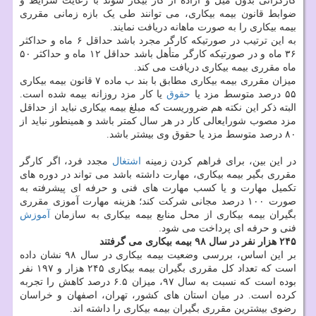
کارگرانی بدون میل و اراده از کار بیکار شوند با رعایت شرایط و
ضوابط قانون بیمه بیکاری، می توانند طی یک بازه زمانی مقرری
بیمه بیکاری را به صورت ماهانه دریافت نمایند.
به این ترتیب در صورتیکه کارگر مجرد باشد حداقل ۶ ماه و حداکثر
۳۶ ماه و در صورتیکه کارگر متأهل باشد حداقل ۱۲ ماه و حداکثر ۵۰
ماه مقرری بیمه بیکاری دریافت می کند.
میزان مقرری بیمه بیکاری مطابق با بند ب ماده ۷ قانون بیمه بیکاری
۵۵ درصد متوسط مزد یا
حقوق
یا کار مزد روزانه بیمه شده است.
البته ذکر این نکته هم ضروریست که مبلغ بیمه بیکاری نباید از حداقل
مزد مصوب شورایعالی کار در هر سال کمتر باشد و همینطور نباید از
۸۰ درصد متوسط مزد یا حقوق وی بیشتر باشد.
در این بین، برای فراهم کردن زمینه
اشتغال
مجدد فرد، اگر کارگر
مقرری بگیر بیمه بیکاری، مهارت داشته باشد می تواند در دوره های
تکمیل مهارت و یا کسب مهارت های فنی و حرفه ای پیشرفته به
صورت ۱۰۰ درصد مجانی شرکت کند؛ هزینه مهارت آموزی مقرری
بگیران بیمه بیکاری از محل منابع بیمه بیکاری به سازمان
آموزش
فنی و حرفه ای پرداخت می شود.
۲۴۵ هزار نفر در سال ۹۸ بیمه بیکاری می گرفتند
بر این اساس، بررسی وضعیت بیمه بیکاری در سال ۹۸ نشان داده
است که تعداد کل مقرری بگیران بیمه بیکاری ۲۴۵ هزار و ۱۹۷ نفر
بوده است که نسبت به سال ۹۷، میزان ۶.۵ درصد کاهش را تجربه
کرده است. در میان استان های کشور، تهران، اصفهان و خراسان
رضوی بیشترین مقرری بگیران بیمه بیکاری را داشته اند.