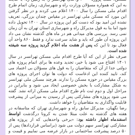
به این که همواره مسؤلان وزارت راه و شهرسازی، زمان اتمام طرح
اقدام ملی مسکن را سال ۱۴۰۰ اعلام می کردند و در نظر گرفتن
این مورد که مسکن ملی تهرانسر در مقیاس چندان بزرگی، تعریف
نشده این امید بود که دست کم این پروژه در سال ۱۴۰۰ تحویل داده
شود اما بنا به قول مدیرکل راه و شهرسازی استان تهران به آن زمان
نمی رسد. بررسی های میدانی هم در ماه های گذشته نشان می داد
این پروژه آن طور که باید و شاید سرعت ندارد و فقط ۸۶۰ واحد آن
فعال بود تا این که
پس از هشت ماه اعلام گردید پروژه سه شیفته
شده است.
صرف نظر از این که آیا طرح اقدام ملی مسکن تهرانسر در سال
۱۴۰۱ افتتاح می شود یا خیر، تجدید وعده ها برای اتمام پروژه های
دولتی جدا از آن که متقاضیان را به قول های مسؤلان بی اعتماد می
کند، تایید کننده این ادعاست که دولت ها توان اجرای پروژه های
بزرگ مقیاس در حوزه مسکن را ندارند. هرچند مسکن ملی تهرانسر
به شکل مشارکت با بخش خصوصی ایجاد می شود و بنابراین در
مراحل اول و دوم ثبت نام طرح اقدام ملی مسکن ارائه نشد. گفته
می شود پروژه های مشارکتی پس از رسیدن به میزانی از پیشرفت
قابلیت واگذاری به متقاضیان را خواهد داشت.
رضا نگهبان، مدیرکل سابق راه و شهرسازی تهران که متاسفانه در
هفته های گذشته به علت مبتلا شدن به کرونا درگذشت
اواسط
اسفندماه اظهار داشته بود:
«برخی واحدهایی که از پروژه های
مشارکتی تهرانسر سهم دولت می شود (براساس قراردادها) پس از
۵۰ درصد پیشرفت ساختمانی در بازار عرضه می نماییم و قیمت و