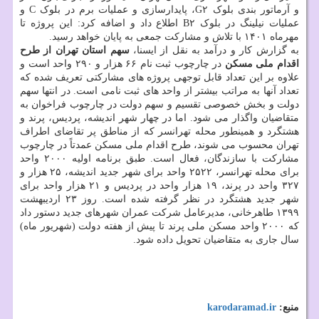
و آرماتور بندی بلوک G۲، پایدارسازی و عملیات برم در بلوک C و
عملیات نیلینگ در بلوک B۲ اطلاع داد و اضافه کرد: این پروژه تا
مهرماه ۱۴۰۱ با تلاش و مشارکت جمعی به پایان خواهد رسید.
به گزارش کار و درآمد به نقل از ایسنا،
سهم استان تهران از طرح
اقدام ملی مسکن
در چارچوب ثبت نام ۶۶ هزار و ۲۹۰ واحد است و
علاوه بر این تعداد قابل توجهی پروژه های مشارکتی تعریف شده که
تعداد آنها به مراتب بیشتر از واحد های ثبت نامی است. در انتها سهم
دولت و بخش خصوصی تقسیم و سهم دولت در چارچوب فراخوان به
متقاضیان واگذار می شود. اما در چهار شهر اندیشه، پردیس، پرند و
هشتگرد و همینطور محله تهرانسر که از مناطق پر تقاضای اطراف
تهران محسوب می شوند، طرح اقدام ملی مسکن عمدتاً در چارچوب
مشارکت با سازندگان، فعال است. طبق برنامه اولیه ۲۰۰۰ واحد
برای محله تهرانسر، ۲۵۲۲ واحد برای شهر جدید اندیشه، ۲۵ هزار و
۳۲۷ واحد در پرند، ۱۹ هزار واحد در پردیس و ۲۱ هزار واحد برای
شهر جدید هشتگرد در نظر گرفته شده است. روز ۲۳ اردیبهشت
۱۳۹۹ طاهرخانی، مدیرعامل شرکت عمران شهرهای جدید دستور داد
که ۲۰۰۰ واحد مسکن ملی پرند تا پیش از هفته دولت (شهریور ماه)
سال جاری به متقاضیان تحویل داده شود.
منبع:
karodaramad.ir