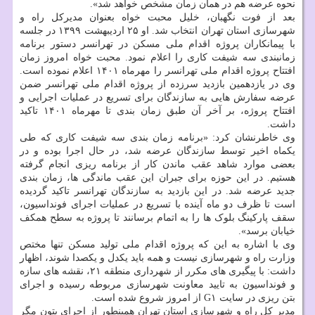
نحوه عرضه هم در همان زمان مشخص خواهد شد».
بعد از فوت نگهبان، خلیل محبت خواه بعنوان مدیرکل راه و
شهرسازی استان تهران انتخاب شد. او ۲۵ اردیبهشت ۱۳۹۹ در جلسه
با پیمانکاران پروژه اقدام ملی مسکن در تهرانسر دستور برنامه
زمانبندی سه شیفت کاری را اعلام نمود. محبت خواه امروز زمان
افتتاح پروژه اقدام ملی تهرانسر را مهرماه ۱۴۰۱ اعلام نموده است.
وی در یازدهمین بازدید سرزده از پروژه اقدام ملی تهرانسر ضمن
عرضه سفارش هایی به سازندگان برای تسریع در عملیات اجرایی و
افتتاح پروژه، بر آخر آن طبق زمان بندی تا مهرماه ۱۴۰۱ تاکید
داشت.
وی خاطرنشان کرد: «برنامه زمان بندی سه شیفت کاری که طی
یکماه اخیر توسط سازندگان عرضه شد، در حال اجرا بوده و در
بعضی موارد شاهد عقب ماندن کار از برنامه ریزی انجام گرفته
هستیم. در این حوزه برای جبران این عقب ماندگی ها، زمان بندی
جدید عرضه شد. در این بازدید به سازندگان تهرانسر تاکید گردیده
است تا ظرف دو ماه آینده با تسریع در عملیات اجرای فونداسیون،
سقف پارکینگ بلوک ها را به اتمام برسانند تا پروژه به سطح همکف
خیابان برسد».
وی با اشاره به این که پروژه اقدام ملی تولید مسکن تنها مختص
وزارت راه و شهرسازی نیست و همه باید یکدل و یکصدا شوند، اظهار
داشت: با پیگیری های مکرر از شهرداری منطقه ۲۱، نقشه های سازه
و فونداسیون به تایید معاونت شهرسازی مربوطه رسیده و اجرای
بتن ریزی در سایت G۱ از امروز شروع شده است.
مدیر کل راه و شهرسازی استان تهران همینطور از اجرای بتون مگر