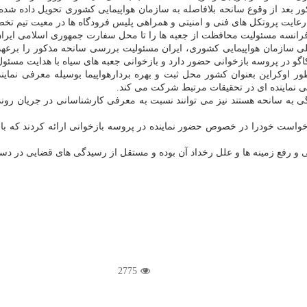
ر بعد از وقوع سانحه بلافاصله به سازمان هواپیمایی کشوری تحویل داده شد
 های سیاه روز جمعه ۲۷ تیرماه سال جاری با رعایت پروتکل های فنی و امنیتی و همراهی پلیس فرودگ
فرانسه مسئولیت محافظت از جعبه ها را تا محل سفارت جمهوری اسلامی ایران در
لی سازمان هواپیمایی کشوری، ایران مسئولیت بررسی سانحه مذکور را برعهده 
طور اوکراین بعنوان کشور محل ثبت و بهره بردارهواپیما بوسیله معرفی نم
فی نماینده ای در تحقیقات مرتبط شرکت می کند.
دگی به سانحه هستند نیز می توانند نسبت به معرفی کارشناسانی در جریان رون
درخواست خودرا در خصوص حضور نماینده در پروسه بازخوانی ارائه کردند که با
ی و رفع زمینه ها و علل رخداد آن بوده و مستقل از رسیدگی های قضایی در د
2775