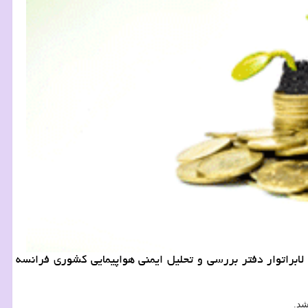
13 به همراه جعبه های سیاه پرواز PS752 سانحه دیده اوكراینی، وارد لابراتوار دفتر بررسی و تحلیل ایمنی هواپیمایی كشوری فرانسه
شد.