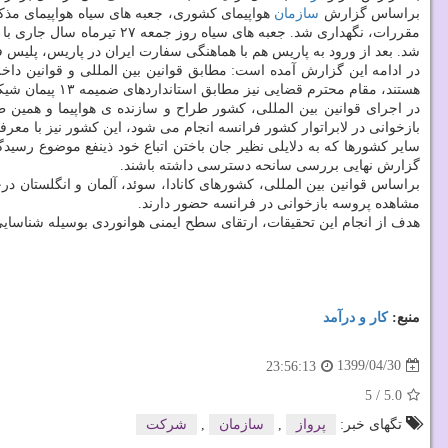
براساس گزارش
سازمان
هواپیمای کشوری، جعبه های سیاه هواپیمای مذکو
مقررات، نگهداری شد. جعبه
شد. بعد از ورود به پاریس هم با هماهنگی سفارت ایران در پاریس، پلیس 
در ادامه این گزارش آمده است: مطابق قوانین بین المللی و قوانین داخ
هستند، مقام محترم قضایی نیز مطابق استانداردهای ضمیمه ۱۳ پیمان شیکاگو در پروسه بازخوانی حضور دارد و بازخوانی جعبه های سیاه با هدایت مسئول بررسی سانحه و در لابراتوار فرانسه صورت می گیرد.
در اجرای قوانین بین المللی، کشور طراح و سازنده ی هواپیما و همین 
بازخوانی در لابراتوار کشور فرانسه انجام می شود، این کشور نیز با معر
سایر کشورها که به دلایلی نظیر جان باختن اتباع خود ذینفع موضوع رسی
گزارش نهایی بررسی سانحه دسترسی داشته باشند.
براساس قوانین بین المللی، کشورهای کانادا، سوئد، آلمان و انگلستان 
مشاهده پروسه بازخوانی در فرانسه حضور دارند.
هدف از انجام این تحقیقات، ارتقای سطح ایمنی هوانوردی بوسیله شناسای
منبع:
كار و درآمد
1399/04/30
23:56:13
5
/
5.0
تگهای خبر:
پرواز
,
سازمان
,
شركت