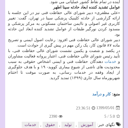
آینده در تمام نقاط کشور عملیاتی می شود.
عوامل تشدید کننده ابعاد حادثه سینا اطهر
«علی مظفری» دبیر شورای عالی حفاظت فنی نیز در این جلسه با
ارائه گزارشی از حادثه کلینیک پزشکی سینا در تهران، گفت: تغییر
کاربری غیر اصولی و ناایمن ساختمان مسکونی به مرکز پزشکی و
مسدود کردن نورگیر طبقات از عوامل تشدید کننده ابعاد این حادثه
بود.
دبیر شورای عالی حفاظت فنی افزود: رعایت اصول ایمنی و تصریح
ماده ۸۷ قانون کار، یک رکن مهم در پیش گیری از حوادث است.
در یکصد و شصت و یکمین نشست شورای عالی حفاظت فنی، با
تأیید رئیس شورای عالی حفاظت فنی، اعتبار پروانه فعالیت مشاوران
و
خدمات
دهندگان حفاظت فنی و ایمنی اشخاص حقوقی به سبب
محدودیت های ناشی از شیوع بیماری کووید- ۱۹ و با هدف جلوگیری
از ایجاد وقفه در خدمات رسانی، به صورت موقت تا اختتام
شهریورماه سال جاری (۱۳۹۹) تمدید گردید.
منبع:
كار و درآمد
1399/05/01
23:36:51
2390
5
/
5.0
تگهای خبر:
آموزش
,
تولید
,
حقوق
,
خدمات