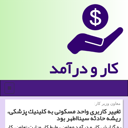
كار و درآمد
منو
معاون وزیر كار:
تغییر كاربری واحد مسكونی به كلینیك پزشكی،
ریشه حادثه سینااطهر بود
به گزارش كار و درآمد معاون روابط كار وزارت تعاون، كار