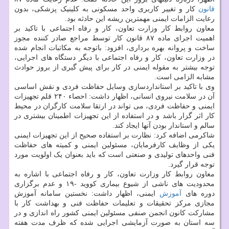
قانون
کار و تغییر کاربری واحد مسکونی به کلینیک پزشکی، بدون
رعایت الزامات ایمنی مهمترین ریشه این حادثه بود.
معاون روابط کار وزارت تعاون، کار و رفاه اجتماعی با تاکید بر
اهمیت اجرای ماده ۸۷ قانون کار توسط مراجع صادر کننده مجوز
ساخت و پروانه بهره برداری، افزود: باتوجه به مکاتبات انجام شده
در وزارت تعاون، کار و رفاه اجتماعی با دیگر دستگاه های اجرایی،
توجه بیشتر به مقوله ایمنی در کار برای پیش گیری از بروز حوادث
مشابه الزامی است.
وی با تاکید بر استانداردسازی وسایل حفاظت فردی و نقش اساسی
آن در سلامت نیروی انسانی، اظهار داشت: احصاء ۲۴۰ قلم تجهیزات
ایمنی و حفاظت فردی، می تواند در ارتقا سلامت کارگران در محیط
کار اثر گزار باشد و در استفاده از این تجهیزات اطمینان بیشتری در
سالم و استاندار بودن آنها ایجاد کند.
شاکرمی اضافه کرد: نظارت بر استفاده صحیح از این تجهیزات ایمنی
یکی از وظایف کارفرمایان، مسئولین ایمنی و کمیته های حفاظت
فنی واحدهای تولیدی و صنعتی است که باید بعنوان یک اولویت مورد
توجه قرار گیرد.
معاون روابط کار وزارت تعاون، کار و رفاه اجتماعی با اشاره به
محدودیت های ناشی از شیوع بیماری کووید -۱۹ و عدم برگزاری
دوره های
آموزش
ایمنی، اظهار داشت: نخستین سامانه آموزش
مجازی مرکز تحقیقات و تعلیمات حفاظت فنی و بهداشت کار با
مشارکت کانون انجمن صنفی مسئولین ایمنی کشور راه اندازی و در
سه استان به صورت آزمایشی اجرایی شده که ظرف مدت هفته