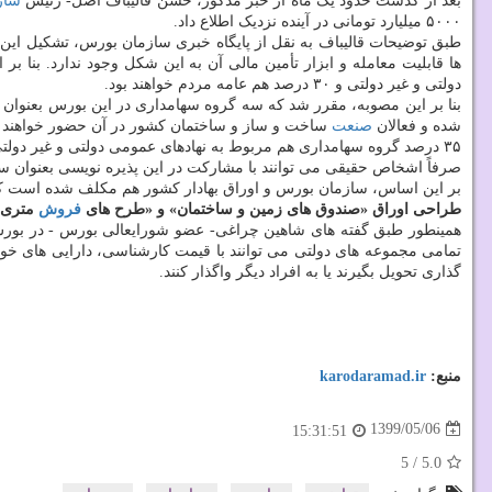
بعد از گذشت حدود یک ماه از خبر مذکور، حسن قالیباف اصل- رئیس
ساز
۵۰۰۰ میلیارد تومانی در آینده نزدیک اطلاع داد.
طبق توضیحات قالیباف به نقل از پایگاه خبری سازمان بورس، تشکیل این
دولتی و غیر دولتی و ۳۰ درصد هم عامه مردم خواهند بود.
شده و فعالان
صنعت
ساخت و ساز و ساختمان کشور در آن حضور خواهند 
صرفاً اشخاص حقیقی می توانند با مشارکت در این پذیره نویسی بعنوان سه
بر این اساس، سازمان بورس و اوراق بهادار کشور هم مکلف شده است که مق
طراحی اوراق «صندوق های زمین و ساختمان» و «طرح های
فروش
متری»
همینطور طبق گفته های شاهین چراغی- عضو شورایعالی بورس - در بورس
تمامی مجموعه های دولتی می توانند با قیمت کارشناسی، دارایی های خویش 
گذاری تحویل بگیرند یا به افراد دیگر واگذار کنند.
منبع:
karodaramad.ir
1399/05/06
15:31:51
5
/
5.0