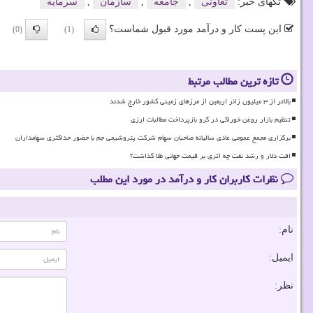
تگهای خبر:
تعاونی
,
جامعه
,
سازمان
,
سرمایه
این پست کار و درآمد مورد قبول شماست؟
(0)
(1)
تازه ترین مطالب مرتبط
بالاتر از ۳ میلیون زائر اربعین از مرزهای زمینی کشور خارج شدند
تنظیم بازار روغن خوراکی در گرو بازپرداخت مطالبات ارزی
برگزاری مجمع عمومی عادی سالیانه صاحبان سهام شرکت پتروشیمی جم با حضور حداکثری سهامداران
افت دلار و رشد نفت چه اثری بر قیمت جهانی طلا گذاشت؟
نظرات کاربران کار و درآمد در مورد این مطلب
نام:
ایمیل:
نظر: