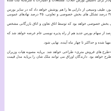
رایعالی بورس و اوراق بهادار برای تأسیس بورس املاک، مستغلات و امتیازات با سرمایه ثبت شده
ور، طیف وسیعی از دارایی ها را هم پوشش خواهد داد که در سایر بورس
ها قابلیت معامله و ابزار تأمین مالی آن به این شکل وجود ندارد. بنا بر این مصوبه، سه گروه سهامداری بورس املاک، مستغلات و امتیازات، شامل ۳۵ درصد تشکل های بخش خصوصی و تعاونی، ۳۵ درصد نهادهای عمومی
مداران مشارکت داشته باشند و ۳۵ درصد از این سهام در اختیار تشکل های بخش خصوصی خواهد بود که توسط اتاق تعاون و اتاق بازرگانی مشخص
 گروه سهامداری هم مربوط به نهادهای عمومی دولتی و غیر دولتی است که مالکیت بخش عمده ای از زمین های کشور را در اختیار دارند. ۳۰ درصد از سهام بورس جدید هم از راه پذیره نویسی عام عرضه خواهد شد که
شده و حداکثر تا چهار ماه آینده، نهایی شود.
 «طرح های فروش متری» طراحی خواهد شد. برپایه مصوبه هیات وزیران
طرح خواهد بود. دارندگان اوراق می توانند ملک شان را برپایه مدل قیمت