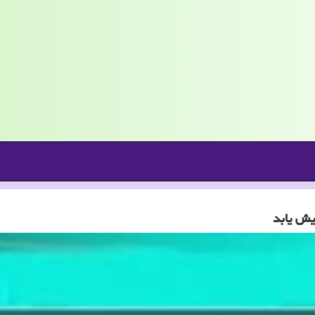
یش یابد