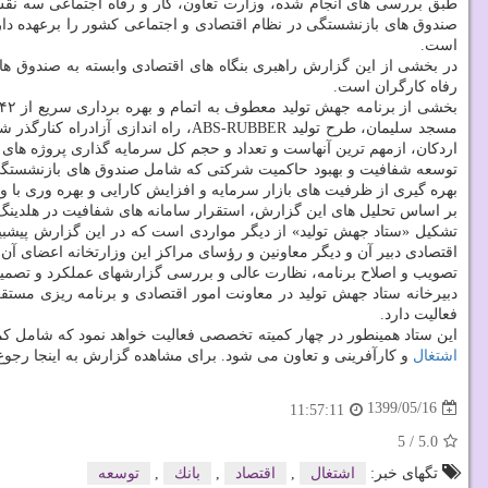
طبق بررسی های انجام شده، وزارت تعاون، کار و رفاه اجتماعی سه نق
صندوق های بازنشستگی در نظام اقتصادی و اجتماعی کشور را برعهده دارد
است.
در بخشی از این گزارش راهبری بنگاه های اقتصادی وابسته به صندوق ها
رفاه کارگران است.
مسجد سلیمان، طرح تولید ABS-RUBBER
اردکان، ازمهم ترین آنهاست و تعداد و حجم کل سرمایه گذاری پروژه ها
توسعه شفافیت و بهبود حاکمیت شرکتی که شامل صندوق های بازنشستگی، ه
بهره گیری از ظرفیت های بازار سرمایه و افزایش کارایی و بهره وری با ور
بر اساس تحلیل های این گزارش، استقرار سامانه های شفافیت در هلدینگ ها 
تشکیل «ستاد جهش تولید» از دیگر مواردی است که در این گزارش پیشبین
اقتصادی دبیر آن و دیگر معاونین و رؤسای مراکز این وزارتخانه اعضای آن 
تصویب و اصلاح برنامه، نظارت عالی و بررسی گزارشهای عملکرد و تصمیم
دبیرخانه ستاد جهش تولید در معاونت امور اقتصادی و برنامه ریزی مستق
فعالیت دارد.
این ستاد همینطور در چهار کمیته تخصصی فعالیت خواهد نمود که شامل کمی
اشتغال
و کارآفرینی و تعاون می شود. برای مشاهده گزارش به اینجا رجوع 
1399/05/16
11:57:11
5
/
5.0
تگهای خبر:
اشتغال
,
اقتصاد
,
بانك
,
توسعه