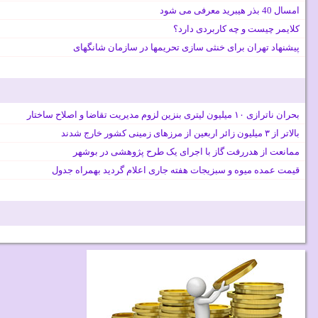
امسال 40 بذر هیبرید معرفی می شود
کلایمر چیست و چه کاربردی دارد؟
پیشنهاد تهران برای خنثی سازی تحریمها در سازمان شانگهای
بحران ناترازی ۱۰ میلیون لیتری بنزین لزوم مدیریت تقاضا و اصلاح ساختار
بالاتر از ۳ میلیون زائر اربعین از مرزهای زمینی کشور خارج شدند
ممانعت از هدررفت گاز با اجرای یک طرح پژوهشی در بوشهر
قیمت عمده میوه و سبزیجات هفته جاری اعلام گردید بهمراه جدول