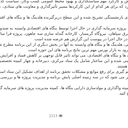
ش و کارکرد مهم سیاستگذاری و بهبود محیط عمومی کسب وکار، سیاست گذار
 که برای هر کدام از این کارکردها مسیر تأثیرگذاری و معاونت های ستادی،
س
ی بازنشستگی تشریح شده و این سطح دربرگیرنده هلدینگ ها و بنگاه های اقت
بخشی از برنامه جهش تولید معطوف به اتمام و بهره برداری سریع از ۴۲ پروژه سرمایه گذاری در حال اجرا توسط بن
، راه اندازی آزادراه کنارگذر شرق سپاهان، نیروگاه گرمسار، کارخانه گندله سازی سه چاهو
ی در حال اجرا در پیوست این گزارش هم عرضه شده است.
لدینگ ها و بنگاه های وابسته به آنها در بخش دیگری از این برنامه مطرح
ود به بازار بورس مهم ترین نتایج برنامه های این حوزه است.
و بنگاه های اقتصادی، می تواند تاثیر قابل توجهی بر کاهش فساد و افزایش بهر
ی شده و این ساختار شامل یک ستاد مرکزی، دبیرخانه و چهار کمیته تخصصی 
هستند.
 گیری برای رفع موانع و مشکلات تحقق برنامه از اهداف تشکیل این ستاد اس
ر می شود که در سه زمینه اصلی پایش برنامه و مدیریت پروژه ها و بررسی ه
ته واگذاری و مولدسازی دارایی بنگاه ها، کمیته مدیریت پروژه های سرمایه 
کنید.
2113