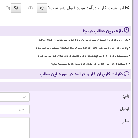
این پست کار و درآمد مورد قبول شماست؟
(0)
(1)
تازه ترین مطالب مرتبط
بحران ناترازی ۱۰ میلیون لیتری بنزین لزوم مدیریت تقاضا و اصلاح ساختار
پاداش گزارش ماینر غیر مجاز افزوده شد جریمه متخلفان سنگین تر می شود
سیاستگذاری در وزارت جهادکشاورزی با همفکری ذی نفعان صورت می گیرد
اولتیماتوم وزارت رفاه برای اتصال فروشگاه ها به سیستم کوپن
نظرات کاربران کار و درآمد در مورد این مطلب
نام:
ایمیل:
نظر: