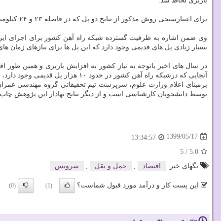
باربری لحاظ شد.
برای اعتبارسنجی روش مذکور از نتایج دو پل که در فاصله ۲۳ و ۲۴ کیلومتری راه آهن قدیم تهران-قم وجود داشته است، استفاده شد.
وی ضمن اشاره به ظرفیت گسترده شبکه راه آهن کشور برای اجرای این 
بسیار زیادی پل های قدیمی وجود دارد که این پل ها برای نیازهای زمان ه
در سال های اخیر باتوجه به نیاز کشور به افزایش باربری و همین طور ا
آنجایی که درشبکه راه آهن کشور در حدود ۱۰ هزار پل قدیمی وجود دارد، با پیشنهاد رویکرد جدید به سرعت می توان در مورد افزایش ظرفیت باربری و افزایش سرعت قطارهای در حال سرویس تصمیم گیری کرد.
برمبنای اعلام وزارت علوم، سرپرست تیم تحقیقاتی گروه مهندسی عمران 
توسط دانشجویان کارشناسی است و از دیگر نتایج بهادار این پژوهش چاپ مقاله در پایگاه I
1399/05/17
13:34:57
5
/
5.0
تگهای خبر:
اقتصاد
,
حمل و نقل
,
سرویس
این پست کار و درآمد مورد قبول شماست؟
(0)
(1)