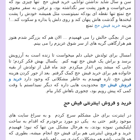
سن و سال شاید نداشتن توانایی خرید فیش حج تنها چیزی بود که
می‌خواست و هنوز پشت سر نگذاشته بود، و نرفتن به سفر معنوی
حج تمتع تنها نقطه ای بودکه نمیتونست مثل همیشه خودش را پشت
لبخندها و گذشت هاش پنهان کند و روی دلش پا بذاره و سکوت کند...!
هزینه
خرید فیش حج
تمتع
من از بچگی حالش را می فهمیدم ... الان هم که بزرگتر شدم هنوز
هم هرازگاهی گریه های از سر شوق عزیزم را می بینم.
امسال برای تولدش خیلی دلم میخواست تا زنده است به آرزویش
برسد و براش یک فیش حج تهیه کنم. یکسال بهش فکر کردم؛ تا
جایی که میشد پس انداز میکردم. چند ماه قبل از تولدش از بقیه
خانواده هم برای خرید فیش حج کمک گرفتم. بعد از جور کردن هزینه
فیش حج، تازه فهمیدم به خاطر مشکلاتی که وجود دارد
خرید و
فروش فیش حج
محدودیت هایی داره که دیگر نمیدانستم با وقت
کمی که پیش رویم بود، چجوری باهاش کنار بیام.
خرید و فروش اینترنتی فیش حج
در اینترنت برای حل مشکلم سرچ کردم و به سراغ سایت های
موجود رفتم حتی به یکی دو مورد برخودرم که اقدام به ساخت
اپلیکیشن نموده بودند، به هرحال مشکل من تنها که نبود؛ فهمیدم
خرید و فروش اینترنتی هم برای فیش حج انجام میشه، بطوری که
هم قانونی باشه هم مشکلات کمتری سر راهم باشه.