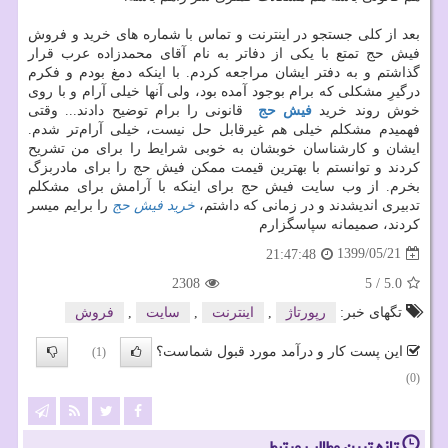
بعد از کلی جستجو در اینترنت و تماس با شماره های خرید و فروش
فیش حج تمتع با یکی از دفاتر به نام آقای محمدزاده عرب قرار
گذاشتم و به دفتر ایشان مراجعه کردم. با اینکه دمغ بودم و فکرم
درگیرِ مشکلی که برام بوجود آمده بود، ولی آنها خیلی آرام و با روی
خوش روند خرید
فیش حج
قانونی را برام توضیح دادند... وقتی
فهمیدم مشکلم خیلی هم غیرقابل حل نیست، خیلی آرام‌تر شدم.
ایشان و کارشناسان خوبشان به خوبی شرایط را برای من تشریح
کردند و توانستم با بهترین قیمت ممکن فیش حج را برای مادربزگ
بخرم. از وب سایت فیش حج برای اینکه با آرامش برای مشکلم
تدبیری اندیشدند و در زمانی که داشتم،
خرید فیش حج
را برایم میسر
کردند، صمیمانه سپاسگزارم
1399/05/21
21:47:48
2308
5
/
5.0
تگهای خبر:
رپورتاژ
,
اینترنت
,
سایت
,
فروش
این پست کار و درآمد مورد قبول شماست؟
(1)
(0)
تازه ترین مطالب مرتبط