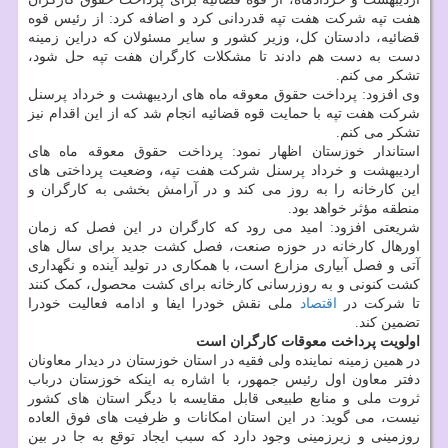
هفت تپه شرکت هفت تپه قدردانی کرد و اضافه کرد: از رئیس قوه
قضائیه، دادستان کل، وزیر کشور و سایر مسئولان که دراین زمینه
دست به دست هم دادند تا مشکلات کارگران هفت تپه حل شود،
تشکر می کنم.
وی افزود: پرداخت حقوق معوقه ماه های اردیبهشت و خرداد پرسنل
شرکت هفت تپه با حمایت قوه قضائیه انجام شد که از این اقدام نیز
تشکر می کنم.
استاندار خوزستان اظهار نمود: پرداخت حقوق معوقه ماه های
اردیبهشت و خرداد پرسنل شرکت هفت تپه، وضعیت پرداختی های
این کارخانه را به روز می کند و در آرامش بخشی به کارگران و
منطقه مؤثر خواهد بود.
شریعتی افزود: امید می رود که کارگران در این فصل که زمان
اورهال کارخانه در حوزه صنعت، فصل کشت جدید برای سال های
آتی و فصل آبیاری مزارع است، با همکاری در تولید آینده و نگهداری
کشت کنونی و به روزرسانی کارخانه برای کشت محصول، کمک کنند
تا شرکت در
اقتصاد
ملی نقش خودرا ایفا و ادامه فعالیت خودرا
تضمین کند.
اولویت پرداخت معوقات کارگران است
در همین زمینه نماینده ولی فقیه در استان خوزستان در دیدار معاونان
دفتر معاون اول رئیس جمهور، با اشاره به اینکه خوزستان درباب
ثروت ملی و منابع طبیعی قابل مقایسه با دیگر استان های کشور
نیست، می گوید: در این استان امکانات و ظرفیت های فوق العاده
روزمینی و زیرزمینی وجود دارد که سبب ایجاد توقع به جا در بین