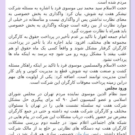
مردم شده است.
حجت الاسلام سید محمد نبی موسوی فرد با اشاره به مسئله شرکت
نیشکر هفت تپه شوش، بیان کرد: واگذاری به بخش خصوصی به
معنای نظارت نداشتن پس از واگذاری نیست و متأسفانه در خیلی از
موارد نظارت از بین رفته است چونکه واگذاری به بخش خصوصی
باید همراه با نظارت صورت گیرد.
امام جمعه اهواز با تاکید بر عدم تأخیر در پرداخت حقوق به کارگران
مجموعه های مختلف، افزود: نباید اجازه داد با تأخیر در پرداخت،
کارگران گرفتار مشکل شوند و واقعاً کسی یک ماه حقوق او هم
عقب بیفتد با مشکل روبه رو می شود چه برسد به اینکه ماه ها
پرداخت نشود.
حجت الاسلام والمسلمین موسوی فرد با تاکید بر اینکه راهکار مسئله
کشت و صنعت هفت تپه شوش، قطع ید مدیریت کنونی و پای کار
آمدن مدیریت توانمند است، اضافه کرد: یکی از اولویت های مهم
دراین زمینه پرداخت معوقات کارگران این شرکت است.
ورود مجلس
سید نظام الدین موسوی نماینده مردم تهران در مجلس شورای
اسلامی و عضو کمیسیون اصل ۹۰ که برای پیگیری حل مشکل
شرکت هفت تپه سلسله نشست هایی را در تهران با مسئولان
مختلف و کارگران شرکت هفت تپه داشته و حتی در جمع کارگران
معترض نیز حضور یافت، درباب مشکلات این شرکت در پیام هایی در
شبکه های اجتماعی اعلام نمود: در جلسه دوم بررسی مشکلات
‎کارگران هفت تپه دستگاه های نظارتی بر خلع ید از مالک شرکت
اجماع داشتند. رئیس
سازمان
خصوصی سازی هم قرار شد در این