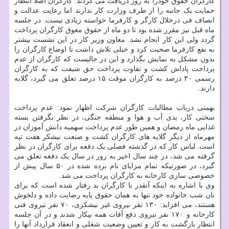
کارگران حقوق خودرا به روز دریافت می کردند. کارگران اصلاً انتظار
حمایت یک جانبه را از طرف وزارت کار ندارند اما رعایت عدالت و
انصاف فی درخلال کارگر و کارفرما خواسته زیادی نیست. در جلسه
ماه قبل نیز مقرر شده بود تا دو ماه از حقوق معوق کارگران پرداخت
گردد ولی این کار انجام نشد. معاون وزیر کار در این نشست بیشتر
به نفع کارفرما صحبت کرد و خیلی تلاش داشت تا اوضاع کارگران را
بدون مشکل به نمایش بگذارد و این در حالیست که کارگران از عدم
پرداخت پاداش کشت و تفاوت پرداخت حق شیفت که به کارگران
رسمی ۳۰ درصد به کارگران موقت ۱۵ درصد تعلق می گیرد، گلایه
دارند.
بهمنی درباب مطالبات کارگران شرکت اظهار نمود: عدم پرداخت
سختی کار، بدی آب و هوا و منطقه جنگی، در نظر نگرفتن بسته
غذایی ماه رمضان و همین طور عدم پرداخت سهمیه دانش آموزان در
مهرماه از دیگر گلایه های کارگران کشت و صنعت نیشکر هفت تپه
است. لباس کار که در گذشته فصلی یک دفعه برای کارگران در نظر
گرفته می شد، در چند سال اخیر به زور در سال یک دفعه تعلق می
گیرد، در صورتیکه تمام مزایای نام برده شده در ۵۰ سال پیش از
خصوصی سازی کارخانه به کارگران پرداخت می شد.
وی با اشاره به اینکه آنقدر با کارگران بد رفتار شده است که برای
نان شب خانواده خود تنها به همان حقوق پایه رضایت داده و دلخوش
هستند، می افزاید: ۱۳۰ نفر نیروی غیر نیشکری، ۷۰ نفر نیروی فنی
کارخانه و ۱۷۰ نفر نیروی دفع آفات همه بیکار شدند و در آن جلسه
انتظار بازگشت به کار و تعیین وضعیت شغلی و انعقاد قرارداد آنها را