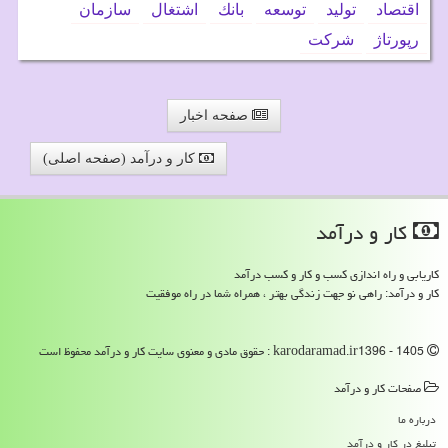
اقتصاد
تولید
توسعه
بانك
اشتغال
سازمان
رپورتاژ
شركت
صفحه اخبار
کار و درآمد (صفحه اصلی)
كار و درآمد
کاریابی و راه اندازی کسب و کار و کسب درآمد
کار و درآمد: راهی نو جهت زندگی بهتر ، همراه شما در راه موفقیت
karodaramad.ir1396 - 1405 : حقوق مادی و معنوی سایت كار و درآمد محفوظ است
صفحات كار و درآمد
درباره ما
تبلیغ در كار و درآمد