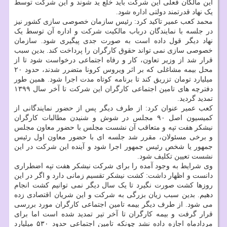
این مالکان فعلی این شرکت باید خلع ید شوند و این شرکت توسط
یک نهاد قدرتمند دولتی اداره شود.
محمد کعب عمیر تاکید کرد: رئیس سازمان خصوصی سازی کشور نیز
در جلسه با نمایندگان درباب مالکیت شرکت و اداره آن توسط یک
نهاد دیگر قول داده است به صورت جدی پیگیری شود. سازمان
خصوصی سازی نمی تواند حقوق کارگران را پرداخت کند. بدین سبب
قرار شد از وزیر تعاون، کار و رفاه اجتماعی درخواست شود تا از
محل بیمه مشاغلی که بر اثر ویروس کرونا متضرر شدند، حدود ۲۰
میلیارد تومان تزریق کند تا برنامه کوتاه مدت اجرا شود. همین طور
دفترچه های تامین اجتماعی کارگران این شرکت تا آخر سال ۱۳۹۹
تمدید گردید.
کعب عمیر عنوان کرد: از طرف دیگر پس از حضور نمایندگانی از
کمیسیون اصل ۹۰ مجلس در شوش و شنیدن مطالبات کارگران
نیشکر هفت تپه و متعاقب آن نشست مجلس با حضور معاون مجلس
و برخی مسئولان، مقرر شد جلسه ای با حضور معاون اول رئیس
جمهور یا شخص رئیس جمهور اجرا شود و آینده این شرکت در این
نشست تعیین تکلیف شود.
وی شرایط به وجود آمده را برای شرکت نیشکر هفت تپه اضطراری
دانست و اظهار داشت: کشت نیشکر تقسیم زمانی دارد و اگر در این
روزها کشت صورت نگیرد تا یک سال دیگر نمی توانیم کشت انجام
دهیم. بدین سبب زیان بزرگی به شرکت و این شریان اقتصادی زده
می شود. از طرف دیگر بیمه تامین اجتماعی کارگران مورد بررسی
قرار گرفت و بیمه کارگران تا آخر تیر تمدید شده است اما برای
مردادماه اجازه داده نشد چونکه تامین اجتماعی حدود ۵۳۰ میلیارد