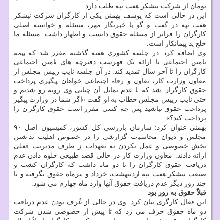
تومان از شرکت نیشکر هفت تپه طلب دارد.
این در حالی است که یوسف بهمنی یکی از کارگران شرکت نیشکر
هفت تپه در گفت و گو با خبرنگار مهر، مسئله و خواسته اصلی
کارگران را فراتر از مسئله حقوق دانست و اظهار داشت: مسئله ما
خلع ید پیمانکار است.
وی اضافه کرد: در جلسه کشوری هفته گذشته مقرر شد که بیمه
تامین اجتماعی با ارائه یک فهرست دفترچه های تامین اجتماعی
کارگران را تا آخر سال تمدید کند. در آن جلسه نایب رییس مجلس از
معاون وزارت کار، تعاون و رفاه اجتماعی خواهان پیگیری پرداخت
حقوق کارگران شد که با عدم تمایل آن چنانی وی روبه رو شدیم و
حتی نایب رییس مجلس خطاب به او گفت «اگر شما در وزارت پیگیر
پرداخت حقوق نباشید پس چه کسی مقرر است حقوق کارگران را
پرداخت کند؟».
بهمنی عنوان کرد: سازمان بازرسی کل کشور، کمیسیون اصل ۹۰
مجلس و دیوان محاسبات گزارشی را در خصوص اهلیت نداشتن
بخش خصوصی و عمل نکردن به تعهدات از طرف مدیریت فعلی
ارائه دادند. معاون وزارت کار در حالی قصد طبیعی جلوه دادن عدم
دریافت حقوق کارگران را تا دو ماه داشت که کارگران کشت و
صنعت نیشکر هفت تپه اردیبهشت، خرداد و تیرماه حقوق نگرفته و تا
چند روز دیگر عدم دریافت حقوق آنها وارد ماه چهارم می شود.
قبلاً حقوق به روز بود
این فعال کارگری بیان کرد: وی در حالی از عُرف بودن عدم دریافت
دو ماه حقوق حرف می زد که تا پیش از خصوصی شدن شرکت