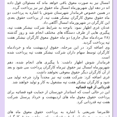
امسال نیز به صورت معوق باقی خواهد ماند که مسئولان قول داده
اند در دهه اول شهریورماه امسال ماه حقوق تیر نیز پرداخت گردد.
در همین خصوص فرماندار شهرستان شوش با اشاره به پرداخت دو
ماه حقوق معوق کارگران نیشکر هفت تپه، از پرداخت حقوق بعدی
این کارگران در شهریورماه امسال آگاهی داد.
عدنان غزی اظهار نمود: باتوجه به شرایط شرکت نیشکر هفت تپه،
پیگیری هایی از طرف دستگاه های مختلف انجام شد و روز گذشته
(۲۸ مردادماه سال جاری) دو ماه حقوق معوق کارگران نیشکر هفت
تپه پرداخت گردید.
وی اضافه کرد: در این مرحله، حقوق اردیبهشت ماه و خردادماه
کارگران توسط سهام داران شرکت نیشکر هفت تپه پرداخت شده
است.
فرماندار شوش اظهار داشت: با پیگیری های انجام شده، دهم
شهریورماه امسال نیز حقوق تیرماه کارگران پرداخت می شود و بعد
از آن کارگران دیگر حقوق معوقی نخواهند داشت.
غزی اضافه کرد: شرکت هفت تپه نیز مجدداً وارد چرخه تولید می
شود و کارگران نیشکر هفت تپه مشغول به کار و تولید خواهند شد.
قدردانی از قوه قضائیه
این در حالی است که استاندار خوزستان از حمایت قوه قضائیه برای
پرداخت حقوق معوق ماه های اردیبهشت و خرداد پرسنل شرکت
هفت تپه قدردانی کرد.
غلامرضا شریعتی با اشاره به پرداخت حقوق معوق ماه های
اردیبهشت و خردادماه، از قوه قضائیه برای پرداخت حقوق کارگران