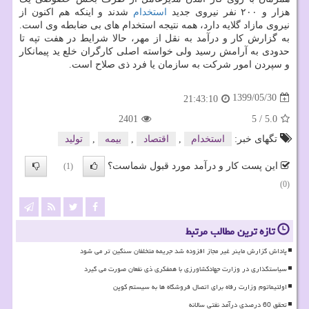
هزار و ۲۰۰ نفر نیروی جدید
استخدام
شدند و اینکه هم اکنون از
نیروی مازاد گلایه دارد، همه نتیجه استخدام های بی ضابطه وی است.
به گزارش کار و درآمد به نقل از مهر، حالا شرایط در هفت تپه تا
حدودی به آرامش رسید ولی خواسته اصلی کارگران خلع ید پیمانکار
و سپردن امور شرکت به سازمان یا فرد ذی صلاح است.
1399/05/30
21:43:10
2401
5
/
5.0
تگهای خبر:
استخدام
,
اقتصاد
,
بیمه
,
تولید
این پست کار و درآمد مورد قبول شماست؟
(1)
(0)
تازه ترین مطالب مرتبط
پاداش گزارش ماینر غیر مجاز افزوده شد جریمه متخلفان سنگین تر می شود
سیاستگذاری در وزارت جهادکشاورزی با همفکری ذی نفعان صورت می گیرد
اولتیماتوم وزارت رفاه برای اتصال فروشگاه ها به سیستم کوپن
تحقق 60 درصدی درآمد نفتی سالانه