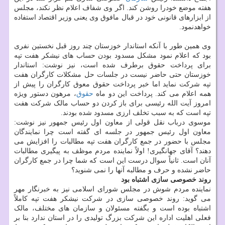
هفته موضع خودرا روشن کند. اگر وی شفاف اعلام نظر نکند، مجلس
از ابزارهای قانونی خود در قبال مافوق وی یعنی وزیر اقتصاد استفاده
خواهدنمود.
وی همین طور با آنکه استاندار خوزستان چند روز قبل نخستین نفری
بود که اعلام نمود مشکل مسدود بودن حساب های نیشکر هفت تپه
برای پرداخت حقوق برطرف شده است، نیز نوشت: استاندار
خوزستان حتی حاضر نیست در جلسات حل مشکلات کارگران هفت
تپه شرکت نماید اما خبر پرداخت حقوق معوق کارگران را پیش از
همه اعلام می کند. پرداخت این دو ماه
حقوق
، مرهون دستور ویژه
امروز آیت الله رئیسی برای باز کردن دو حساب مالک شرکت هفت
تپه است که به سبب تخلف ارزی مسدود شده بودند.
موسوی درباب نقل قولی از معاون اول رئیس جمهور نیز نوشت:
‏معاون اول رئیس جمهور در جلسه ای گفته است چرا نمایندگان
مجلس با حضور در جمع کارگران هفت تپه مطالبات را افزایش می
دهند؟ آقای جهانگیری! اولاً نماینده مردم موظف به پیگیری مطالبات
آنان است. ثانیاً سوال درست این است که شما چرا در جمع کارگران
حاضر نشده و حرف و مطالبه آنها را نمی شنوید؟
روند خصوصی سازی اشتباه بود
نماینده مردم شوش در مجلس شورای اسلامی نیز به خبرنگار مهر
می گوید: روند خصوصی سازی در شرکت نیشکر هفت تپه کاملاً
اشتباه بوده است و بگفته مسئولان و سازمان های مختلف، مالک
فعلی اهلیت اداره این شرکت بزرگ تولیدی را در استان ندارد بنا بر