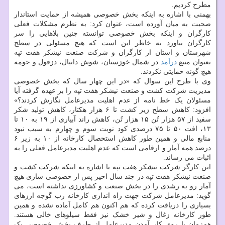
مطرح کردیم.
بهمنی با اشاره به اینکه بخش خصوصی همیشه از حمایت استاندار
صحبت به میان آورده است، عنوان کرد: به نظرم مشکلات فعلی
کارگران و اینکه بخش خصوصی توانسته چنین بلاهایی را سر
کارگران بیاورد به خاطر این است که هیچ مسئولی در سطح
شهرستان و استان از کارگران و شرکت صنعت نیشکر هفت تپه
بعنوان منبع
درآمد
در شمال خوزستان، شوش دانیال، دزفول و حومه
هیچ گونه حمایتی نکردند.
وی با طرح این سوال که «در این چهار سال که بخش خصوصی
مدیریت شرکت کشت و صنعت نیشکر هفت تپه را بر عهده گرفته آیا
مسئولان یک خط نامه از عدم اهلیت مدیرعامل نگارش کردند؟»
افزود: کاهش سطح زیر کشت تا ۶ هزار هکتار، کاهش تولید شکر
سفید از ۵۷ هزار تُن ۱۵ هزار تُن، کاهش راند آبیاری از ۱۹ به ۱۰ تا
۱۳، افت ۵۰ تا ۷۵ درصدی کود نوبت سوم و چهارم به سبب نبود
منابع مالی و همین طور کاهش استحصال کارخانه از ۱۰ به زیر ۶
درصد همه آمار و ارقامی است که عدم اهلیت مدیرعامل فعلی را به
اثبات می رساند.
این کارگر شرکت نیشکر هفت تپه با اشاره به اینکه شرکت کشت و
صنعت نیشکر هفت تپه در چند سال اخیر پس از خصوصی سازی هیچ
آمار رو به رشدی را در بخش صنعت و کشاورزی نداشته است، می
گوید: مدیرعامل شرکت جهت راه اندازی کارخانه رب گوجه ارزهای
بسیاری را دریافت کرده که هم اکنون هم کامل آماده نشده و همین
طور کارخانه زغال و شیر خشک نیز فقط سیلوهای خالی هستند.
همزمان با روی کار آمدن مدیرعامل از طرف بخش خصوصی یک