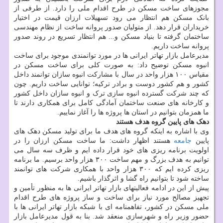
مجوزهای ساخت مسکن در طرح اقدام ملی را دارد. از طرفی از
بانک مسکن هم انتظار می رود تسهیلات ارزان قیمت در اختیار
خریداران قرار دهد. از متولیان صدور پروانه ساخت از نظام مهندسی
ساختمان گرفته تا بنیاد مسکن و... هم انتظار تسریع در روند صدور
پروانه ساخت داریم.
مدیرعامل بازار تهاتر ایرانی ها در مورد توانمندی موجود برای ساخت
انبوه مسکن توضیح داد: به صورت کلی برای ساخت مسکن در
مقیاس ۱۰۰ هزار واحد در سال با مشارکت انبوه سازان توانمند داخل
کشور و هم کشور دوست و برادر ترکیه؛ توانایی ساخت داریم. چون
که چند شرکت گسترده انبوه سازی ترک و انبوه سازان داخل کشور
و کارخانه های صنعت ساختمان آمادگی کامل برای همکاری دارند تا
ما همزمان بتوانیم در استان ها پروژه ها را آغاز نماییم.
دهک های پایین گروه هدف هستند
وی با اشاره به اینکه گروه های هدف ما برای تولید مسکن دهک های
پایین
جامعه
هستند اظهار داشت: ما ساخت مسکن ارزان را در
اولویت برنامه ریزی های خود قرار داده ایم و ظرف سه سال می
توانیم به هدف بزرگ و مهم ساخت ۳۰۰ هزار واحد برسیم. ما برنامه
ریزی کرده ایم که ۳۰۰ هزار واحد با همکاری شرکت های توانمند
ساخته شود تا بتوانیم راه گشا و اثرگذار باشیم.
پیش از این در ادامه فعالیتهای بازار تهاتر ایرانی ها به منظور تأمین و
تجهیز مصالح مورد نیاز برای ساخت و ساز پروژه های طرح اقدام
ملی مسکن در کشور، تفاهمنامه ای با شبکه بازار تهاتر ایرانی ها با
حضور وزیر راه و شهرسازی منعقد شد. بنا به قول مدیرعامل بازار