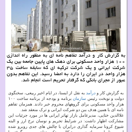
به گزارش كار و درآمد تفاهم نامه ای به منظور راه اندازی
۱۰۰ هزار واحد مسكونی برای دهك های پایین جامعه بین یك
شركت ایرانی و یك شركت تركیه ای كه سابقه ساخت ۳۵
هزار واحد در ایران را دارد به امضا رسید. این تفاهم بدون
عبور از مجرای بانكی كه گرفتار تحریم است انجام شد.
به گزارش کار و
درآمد
به نقل از ایسنا، در ایام اخیر ربیعی، سخنگوی
دولت و نوبخت رئیس
سازمان
برنامه و بودجه از برنامه ساخت ۱۰۰
هزار واحد مسکونی برای گروههای محروم خبر دادند. همزمان تفاهم
نامه ای با همین هدف ببن دو شرکت ایرانی و ترک منعقد شد.
علاالدین ختایی، مدیرعامل بازار تهاتر ایرانی ها در مورد جزئیات این
مشارکت اظهار داشت: در شرایط تحریم و نوسان نرخ ارز و البته
شیوع کرونا سرمایه گذاری درایران با چالش های جدی روبرو شده