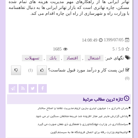
تهاتر ایرانی ها از راهکارهای مهم مدیریت هزینه های تمام شده
مسکن، چاره تهاتری است که بازار تهاتر ایرانی ها به دنبال تفاهمنامه
با وزارت راه و شهرسازی از راه این چاره اقدام می کند.
1399/07/05
14:08:49
1685
5
/
5.0
تگهای خبر:
اشتغال
,
اقتصاد
,
بانك
,
تسهیلات
این پست کار و درآمد مورد قبول شماست؟
(1)
(0)
تازه ترین مطالب مرتبط
بحران ناترازی ۱۰ میلیون لیتری بنزین لزوم مدیریت تقاضا و اصلاح ساختار
پاداش گزارش ماینر غیر مجاز افزوده شد جریمه متخلفان سنگین تر می شود
سیاستگذاری در وزارت جهادکشاورزی با همفکری ذی نفعان صورت می گیرد
اولتیماتوم وزارت رفاه برای اتصال فروشگاه ها به سیستم کوپن