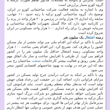
است. بنابراین و باتوجه به مشکلات مذکور تفاهم صورت گرفته با
گروه کوزو بسیار پرارزش است.
وی با اشاره به سابقه فعالیت شرکت ساختمانی کوزو در ایران،
توضیح داد: گروه ساختمانی کوزو ترکیه با رتبه حدود ۱۱۰ جهانی،
سابقه راه اندازی ۱۷ هزار واحد در پردیس و ۲۰ هزار واحد در پرند را
در کارنامه خود دارد که حالا گسیل تجهیزات قالبهای ساختمانی و
سرمایه خویش را برای راه اندازی ۱۰۰ هزار واحد مسکونی در ایران
شروع کرده است.
زمینه
اشتغال
یک میلیون نفر
ختایی با تاکید بر اینکه این اقدام ملی می تواند بخشی از نیاز مسکن
کشور را برطرف کند، تصریح کرد: این اقدام یعنی ساخت ۱۰۰ هزار
واحد مسکونی زمینه اشتغال حداقل یک میلیون نفر را در کشور
فراهم می آورد. از طرفی با افزایش ساخت و ساز یک اتفاق مهم
دیگر یعنی رونق و فعالیت بیشتر کارخانجات
صنعت
ساختمان رخ می
دهد که این چرخه در نهایت به بهبود شاخصهای اقتصادی کشور منجر
می شود.
وی با تاکید بر اینکه به حرکت درآمدن چرخ تولید مسکن در کشور
مزایای فراوانی دارد، اضافه کرد: در حقیقت این رخداد همان جهش
تولید است که مدنظر مقام معظم رهبری است. نباید فراموش کرد
که افزایش تولید و عرضه مسکن در کاهش قیمت های مسکن هم
تأثیر بسزایی خواهد داشت. همینطور دو شرکت بزرگ انبوه سازی
دیگر ترکیه به منظور سرمایه گذاری جذب این حرکت شده اند.
مدیرعامل بازار تهاتر ایرانی ها افزود: برای موفقیت هر چه بیشتر در
عملی شدن این هدف مهم از بخش عمومی و دولتی تنها انتظار داریم