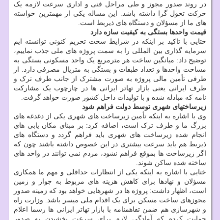
در روند صدور مجوز و طی مراحل فنی و اداری سرعت لازمه یک
حرکت تحول گرا داشته باشد. این مساله یکی از مهمترین خواسته
های ما از مسؤلان و دستگاه های ذیربط است.
قیمت واحدها بستگی به کیفیت سازه دارد
ختایی با تاکید بر اینکه در شرایط سخت تحریم کنونی توانسته ایم
سرمایه گذاری بین المللی را به سمت پروژه های ملی جذب نماییم،
توضیح داد: میانگین ساخت هر مترمربع یک واحد مسکونی بستگی به
مساحت واحدها و تعداد طبقات و بستگی به متریال مصرفی دارد. از
طرفی تأمین مالی پروژه به صورت مشترک از جانب طرف ترک و
طرف ایرانی یعنی بازار تهاتر ایرانی ها در چارچوب یک مشارکت
نامه که مبادله شده و با تولیدات داخل کشور صورت خواهد گرفت.
زیرساختهای شهری توسط دولت فراهم شود
وی با اشاره به اینکه تأمین زیرساخت های شهری یکی از دغدغه های
بزرگ ما و طرف ترک است، اضافه کرد: بر مبنای مکان یابی های
انجام شده زیرساخت های شهری باید فراهم گردد و دستگاه های
ذیربط هم باید سرعت بیشتری در این خصوص داشته باشند چون که
اگر زیرساخت ها بموقع فراهم نشود، مردم نمی توانند در واحد های
ساخته شده ساکن شوند.
ختایی با اشاره به اینکه یکی از انتظارات حداقلی و مهم ما همکاری
مسؤلان و نهادها برای کاهش هزینه های مربوط به جواز و زمین
است، اظهار داشت: پروژه ها در شهرهایی خواهد بود که زمینه صدور
مجوزهای ساخت مسکن برای یک اقدام ملی میسر باشد. وزارت راه
و شهرسازی هم ضمن تفاهمنامه با بازار تهاتر ایرانی ها رسما اعلام
حمایت کرده که آمادگی لازم برای سرعت بخشیدن به صدور