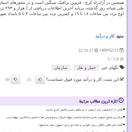
همچنین در آزادراه کرج - قزوین ترافیک سنگین است و در محورهای استان 
طی شبانه روز گذشته، برپایه آخرین اطلاعات دریافتی از 2 هزار و ۲۹۳ ترددشمار فعال در محورهای برون شهری، نسبت به روز قبل با ۸.۵ درصد کاهش تردد مواجه بودیم.
اوج تردد بین ساعات ۱۸ تا ۱۹ و کمترین تردد بین ساعات ۴ تا ۵ بامداد صورت گرفته است.
منبع:
كار و درآمد
1400/02/23
22:33:27
5
/
5.0
تگهای خبر:
حمل و نقل
,
سازمان
این پست کار و درآمد مورد قبول شماست؟
(0)
(1)
تازه ترین مطالب مرتبط
بالاتر از ۳ میلیون زائر اربعین از مرزهای زمینی کشور خارج شدند
برگزاری مجمع عمومی عادی سالیانه صاحبان سهام شرکت پتروشیمی جم با حضور حداکثری سهامداران
آماده باش کامل ناوگان ریلی، هوایی و جاده ای برای تسهیل سفر به مشهد