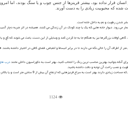
 انسان قرار نداده بود، بیشتر قرینزها از جنس چوب و یا سنگ بودند، اما امر
عث شده که محبوبیت زیادی را به دست آورند.
منتشر شدن رطوبت و نم به داخل خانه است.
مار می رود. دیوار خانه هایی که یک یا چند کودک در آن زندگی می کنند، همیشه در اثر ضربه دچار آسیب 
اهی اوقات بزرگترها نیز به هنگام جا به جا کردن کمد و وسایلی از این دست، باعث می شوند که گچ و یا کا
ر از اطراف آن را خالی نگه می دارند تا در برابر انبساط و انقباض، فضای کافی در اختیار داشته باشند. ق
رای آنکه بتوانید بهترین مناسب ترین رنگ را انتخاب کنید، بهتر است به دکوراسیون داخلی مانند
درب های
 رطوبت و نصب راحت آن توجه و دقت داشته باشید.
اندازه و سایز قرنیز نیز یکی از مهم ترین نکات انتخاب آن به ش
1124