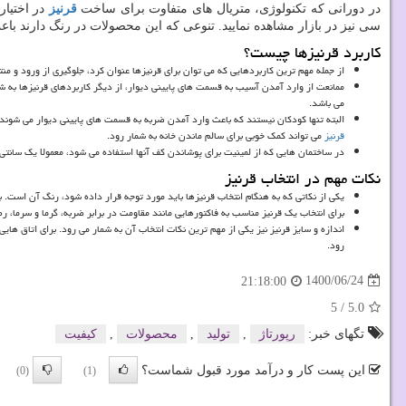
در دورانی که تکنولوژی، متریال های متفاوت برای ساخت
قرنیز
در اختیار
سی نیز در بازار مشاهده نمایید. تنوعی که این محصولات در رنگ دارند با
کاربرد قرنیزها چیست؟
از جمله مهم ترین کاربردهایی که می توان برای قرنیزها عنوان کرد، جلوگیری از ورود و 
ممانعت از وارد آمدن آسیب به قسمت های پایینی دیوار، از دیگر کاربردهای قرنیزها به ش
می باشد.
البته تنها کودکان نیستند که باعث وارد آمدن ضربه به قسمت های پایینی دیوار می شوند، گ
قرنیز
می تواند کمک خوبی برای سالم ماندن خانه به شمار رود.
در ساختمان هایی که از لمینیت برای پوشاندن کف آنها استفاده می شود، معمولا یک سانتی مت
نکات مهم در انتخاب قرنیز
یکی از نکاتی که به هنگام انتخاب قرنیزها باید مورد توجه قرار داده شود، رنگ آن است. ب
برای انتخاب یک قرنیز مناسب به فاکتورهایی مانند مقاومت در برابر ضربه، گرما و سرما،
رود.
1400/06/24
21:18:00
5
/
5.0
تگهای خبر:
رپورتاژ
,
تولید
,
محصولات
,
كیفیت
این پست کار و درآمد مورد قبول شماست؟
(0)
(1)