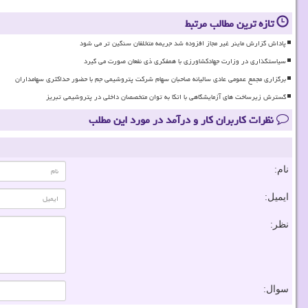
تازه ترین مطالب مرتبط
پاداش گزارش ماینر غیر مجاز افزوده شد جریمه متخلفان سنگین تر می شود
سیاستگذاری در وزارت جهادکشاورزی با همفکری ذی نفعان صورت می گیرد
برگزاری مجمع عمومی عادی سالیانه صاحبان سهام شرکت پتروشیمی جم با حضور حداکثری سهامداران
گسترش زیرساخت های آزمایشگاهی با اتکا به توان متخصصان داخلی در پتروشیمی تبریز
نظرات کاربران کار و درآمد در مورد این مطلب
نام:
ایمیل:
نظر:
سوال: