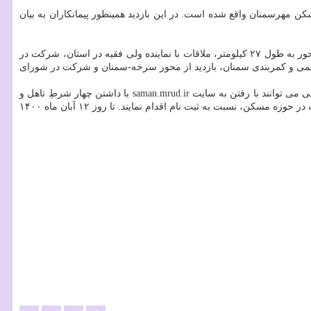
مهرسمنان واقع شده است. در این بازدید همینطور پیمانکاران به بیان
در جریان سفر رئیس جمهور و وزیر راه و شهرسازی به سمنان، افتتاح فاز یک محور سمنان-فیروزکوه به طول ۱۰ کیلومتر، کلنگ زنی قطعه دوم این محور به طول ۲۷ کیلومتر، ملاقات با نماینده ولی فقیه در استان، شرکت در
ترحمی و کمربندی سمنان، بازدید از محور سرخه-سمنان و شرکت در شورای
وزارت راه و شهرسازی با راه اندازی سامانه ثمن یک ماه پس از ابلاغ قانون جهش تولید مسکن به ثبت نام متقاضیان مسکن، اقدام نمود. متقاضیان واقعی می توانند با رفتن به سایت saman.mrud.ir با داشتن چهار شرطِ تاهل و
سرپرست خانوار بودن، حداقل سابقه ۵ سال سکونت در شهر موردتقاضا، فاقد مالکیت خصوصی و در نهایت عدم استفاده از امکانات دولتی از اول انقلاب در حوزه مسکن، نسبت به ثبت نام اقدام نمایند. تا روز ۱۲ آبان ماه ۱۴۰۰