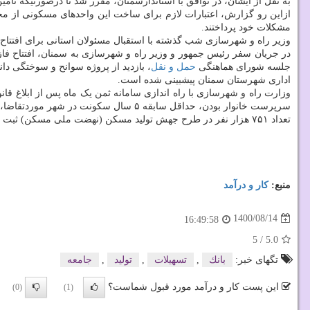
به نقل از ایشان، در توافق با استاندارسمنان، مقرر شد تا درصورتیکه تأمین
ازاین رو گزارش، اعتبارات لازم برای ساخت این واحدهای مسکونی از مح
مشکلات خود پرداختند.
وزیر راه و شهرسازی شب گذشته با استقبال مسئولان استانی برای افتتاح و
جلسه شورای هماهنگی
حمل و نقل
، بازدید از پروژه سوانح و سوختگی د
اداری شهرستان سمنان پیشبینی شده است.
تعداد ۷۵۱ هزار نفر در طرح جهش تولید مسکن (نهضت ملی مسکن) ثبت نام کرده اند و نام نویسی تا ۲۸ آبان ادامه دارد.
منبع:
كار و درآمد
1400/08/14
16:49:58
5
/
5.0
تگهای خبر:
بانك
,
تسهیلات
,
تولید
,
جامعه
این پست کار و درآمد مورد قبول شماست؟
(0)
(1)