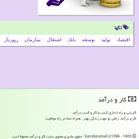
تگها
اقتصاد
تولید
توسعه
بانك
اشتغال
سازمان
رپورتاژ
كار و درآمد
کاریابی و راه اندازی کسب و کار و کسب درآمد
کار و درآمد: راهی نو جهت زندگی بهتر ، همراه شما در راه موفقیت
karodaramad.ir1396 - 1405 : حقوق مادی و معنوی سایت كار و درآمد محفوظ است